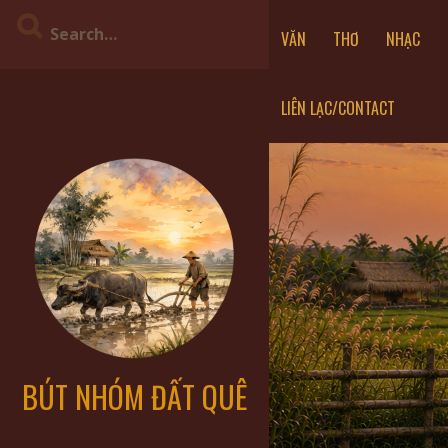
VĂN
THƠ
NHẠC
LIÊN LẠC/CONTACT
BÚT NHÓM ĐẤT QUÊ