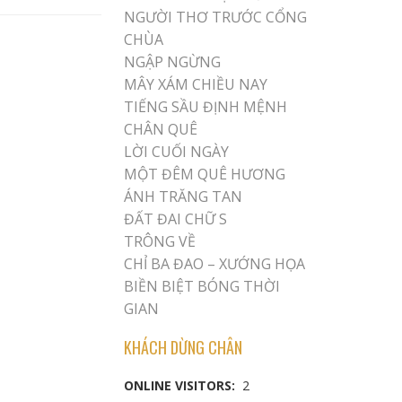
NGƯỜI THƠ TRƯỚC CỔNG
CHÙA
NGẬP NGỪNG
MÂY XÁM CHIỀU NAY
TIẾNG SẦU ĐỊNH MỆNH
CHÂN QUÊ
LỜI CUỐI NGÀY
MỘT ĐÊM QUÊ HƯƠNG
ÁNH TRĂNG TAN
ĐẤT ĐAI CHỮ S
TRÔNG VỀ
CHỈ BA ĐAO – XƯỚNG HỌA
BIỀN BIỆT BÓNG THỜI
GIAN
KHÁCH DỪNG CHÂN
ONLINE VISITORS:
2