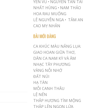
YÊN VŨ
•
NGUYỄN TẤN TÀI
NHẤT HÙNG
•
NAM THẢO
HOA RAU MUỐNG
LÊ NGUYỄN NGA •
TÂM AN
CAO MỴ NHÂN
BÀI MỚI ĐĂNG
CA KHÚC MÀU NẮNG LỤA:
GIAO HOAN GIỮA THƠ,
DÂN CA NAM KỲ VÀ ÂM
NHẠC TÂY PHƯƠNG
VÀNG NỖI NHỚ
ĐẤT NÚI
HẠ TÀN
MỖI CANH THÂU
LỆ NẾN
THẮP HƯƠNG TÌM MỘNG
THẮP LÊN NGỌN LỬA