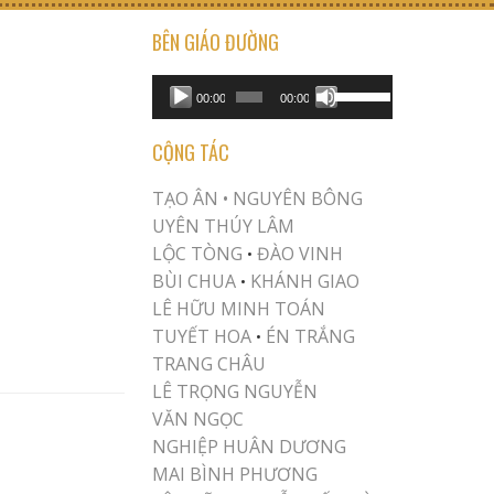
BÊN GIÁO ĐƯỜNG
USE UP/DOWN ARROW KEYS TO INCREASE OR DECREASE VOLUME.
Audio
00:00
00:00
Player
CỘNG TÁC
TẠO ÂN •
NGUYÊN BÔNG
UYÊN THÚY LÂM
LỘC TÒNG
ĐÀO VINH
•
BÙI CHUA
KHÁNH GIAO
•
LÊ HỮU MINH TOÁN
TUYẾT HOA
ÉN TRẮNG
•
TRANG CHÂU
LÊ TRỌNG NGUYỄN
VĂN NGỌC
NGHIỆP HUÂN DƯƠNG
MAI BÌNH PHƯƠNG