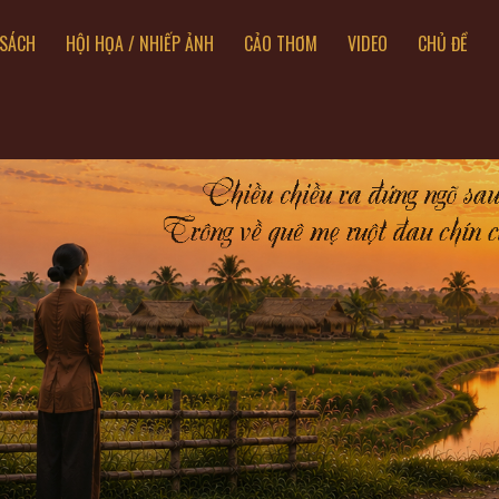
SÁCH
HỘI HỌA / NHIẾP ẢNH
CẢO THƠM
VIDEO
CHỦ ĐỀ