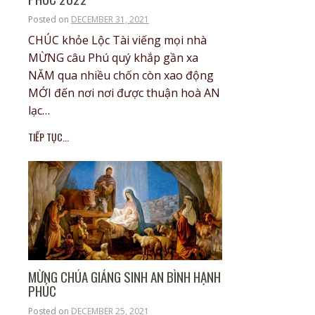
Posted on
DECEMBER 31, 2021
CHÚC khỏe Lộc Tài viếng mọi nhà
MỪNG câu Phú quý khắp gần xa
NĂM qua nhiều chốn còn xao động
MỚI đến nơi nơi được thuận hoà AN
lạc…
TIẾP TỤC...
MỪNG CHÚA GIÁNG SINH AN BÌNH HẠNH
PHÚC
Posted on
DECEMBER 25, 2021