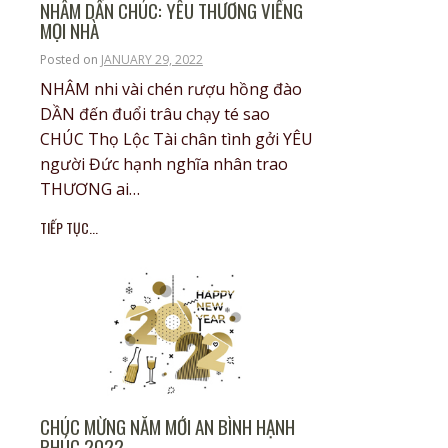
NHÂM DẦN CHÚC: YÊU THƯƠNG VIẾNG
MỌI NHÀ
Posted on
JANUARY 29, 2022
NHÂM nhi vài chén rượu hồng đào
DẦN đến đuổi trâu chạy té sao
CHÚC Thọ Lộc Tài chân tình gởi YÊU
người Đức hạnh nghĩa nhân trao
THƯƠNG ai…
TIẾP TỤC...
CHÚC MỪNG NĂM MỚI AN BÌNH HẠNH
PHÚC 2022