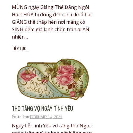
MỪNG ngày Giáng Thế Đấng Ngôi
Hai CHÚA bị đóng đinh chịu khổ hài
GIÁNG thế thấp hèn nơi máng cỏ
SINH đêm giá lạnh chốn trần ai AN
nhiên…
TIẾP TỤC...
THƠ TĂNG VỢ NGÀY TÌNH YÊU
Posted on
FEBRUARY 14, 2021
Ngày Lễ Tinh Yêu vợ tặng thơ Ngọt
ngào trân quý tự bao giờ Nắng mưa