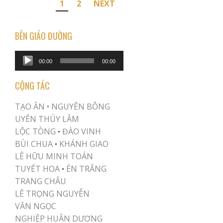
Posts
1
2
NEXT
pagination
BÊN GIÁO ĐƯỜNG
Audio
00:00
00:00
Player
CỘNG TÁC
TẠO ÂN •
NGUYÊN BÔNG
UYÊN THÚY LÂM
LỘC TÒNG
ĐÀO VINH
•
BÙI CHUA
KHÁNH GIAO
•
LÊ HỮU MINH TOÁN
TUYẾT HOA
ÉN TRẮNG
•
TRANG CHÂU
LÊ TRỌNG NGUYỄN
VĂN NGỌC
NGHIỆP HUÂN DƯƠNG