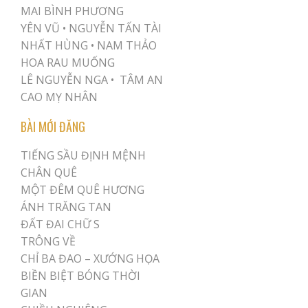
MAI BÌNH PHƯƠNG
YÊN VŨ
•
NGUYỄN TẤN TÀI
NHẤT HÙNG
•
NAM THẢO
HOA RAU MUỐNG
LÊ NGUYỄN NGA •
TÂM AN
CAO MỴ NHÂN
BÀI MỚI ĐĂNG
TIẾNG SẦU ĐỊNH MỆNH
CHÂN QUÊ
MỘT ĐÊM QUÊ HƯƠNG
ÁNH TRĂNG TAN
ĐẤT ĐAI CHỮ S
TRÔNG VỀ
CHỈ BA ĐAO – XƯỚNG HỌA
BIỀN BIỆT BÓNG THỜI
GIAN