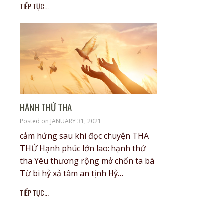
TIẾP TỤC...
HẠNH THỨ THA
Posted on
JANUARY 31, 2021
cảm hứng sau khi đọc chuyện THA
THỨ Hạnh phúc lớn lao: hạnh thứ
tha Yêu thương rộng mở chốn ta bà
Từ bi hỷ xả tâm an tịnh Hỷ…
TIẾP TỤC...