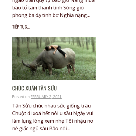
bão tố tâm thanh tịnh Sóng gió
phong ba dạ tỉnh bơ Nghĩa nặng…
TIẾP TỤC...
CHÚC XUÂN TÂN SỬU
Posted on
FEBRUARY 2, 2021
Tân Sửu chúc nhau sức giống trâu
Chuột đi xoá hết nỗi u sầu Ngày vui
làm lụng lòng xem nhẹ Tối nhậu no
nê giấc ngủ sâu Bão nổi…