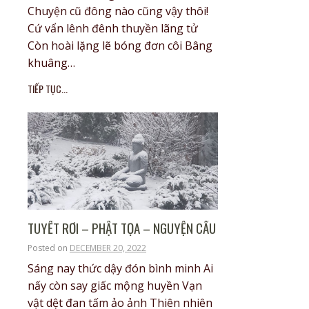
Chuyện cũ đông nào cũng vậy thôi!
Cứ vẩn lênh đênh thuyền lãng tử
Còn hoài lặng lẽ bóng đơn côi Bâng
khuâng…
TIẾP TỤC...
TUYẾT RƠI – PHẬT TỌA – NGUYỆN CẦU
Posted on
DECEMBER 20, 2022
Sáng nay thức dậy đón bình minh Ai
nấy còn say giấc mộng huyền Vạn
vật dệt đan tấm ảo ảnh Thiên nhiên