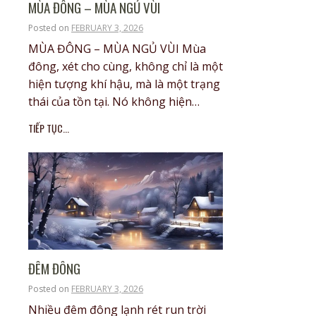
MÙA ĐÔNG – MÙA NGỦ VÙI
Posted on
FEBRUARY 3, 2026
MÙA ĐÔNG – MÙA NGỦ VÙI Mùa
đông, xét cho cùng, không chỉ là một
hiện tượng khí hậu, mà là một trạng
thái của tồn tại. Nó không hiện…
TIẾP TỤC...
ĐÊM ĐÔNG
Posted on
FEBRUARY 3, 2026
Nhiều đêm đông lạnh rét run trời