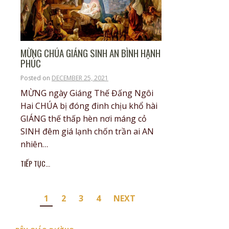
MỪNG CHÚA GIÁNG SINH AN BÌNH HẠNH
PHÚC
Posted on
DECEMBER 25, 2021
MỪNG ngày Giáng Thế Đấng Ngôi
Hai CHÚA bị đóng đinh chịu khổ hài
GIÁNG thế thấp hèn nơi máng cỏ
SINH đêm giá lạnh chốn trần ai AN
nhiên…
TIẾP TỤC...
Posts
1
2
3
4
NEXT
pagination