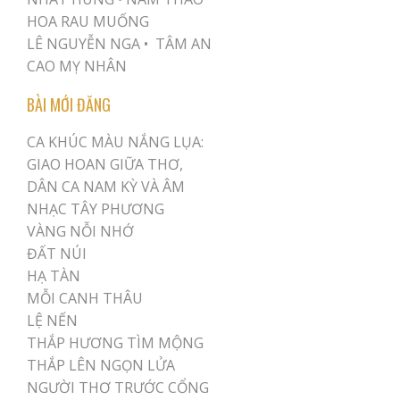
HOA RAU MUỐNG
LÊ NGUYỄN NGA •
TÂM AN
CAO MỴ NHÂN
BÀI MỚI ĐĂNG
CA KHÚC MÀU NẮNG LỤA:
GIAO HOAN GIỮA THƠ,
DÂN CA NAM KỲ VÀ ÂM
NHẠC TÂY PHƯƠNG
VÀNG NỖI NHỚ
ĐẤT NÚI
HẠ TÀN
MỖI CANH THÂU
LỆ NẾN
THẮP HƯƠNG TÌM MỘNG
THẮP LÊN NGỌN LỬA
NGƯỜI THƠ TRƯỚC CỔNG