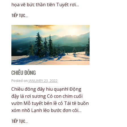
họa vẽ bức thần tiên Tuyết rơi…
TIẾP TỤC...
CHIỀU ĐÔNG
Posted on
JANUARY 23, 2022
Chiều đông đây hiu quạnh! Động
đậy lá rơi sương Có con chim cuối
vườn Mỗ tuyết bên lề cỏ Tái tê buồn
xóm nhõ Lạnh lẽo bước đơn côi…
TIẾP TỤC...