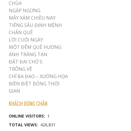
CHÙA
NGẬP NGỪNG
MÂY XÁM CHIỀU NAY
TIẾNG SẦU ĐỊNH MỆNH
CHÂN QUÊ
LỜI CUỐI NGÀY
MỘT ĐÊM QUÊ HƯƠNG
ÁNH TRĂNG TAN
ĐẤT ĐAI CHỮ S
TRÔNG VỀ
CHỈ BA ĐAO – XƯỚNG HỌA
BIỀN BIỆT BÓNG THỜI
GIAN
KHÁCH DỪNG CHÂN
ONLINE VISITORS:
1
TOTAL VIEWS:
426,831