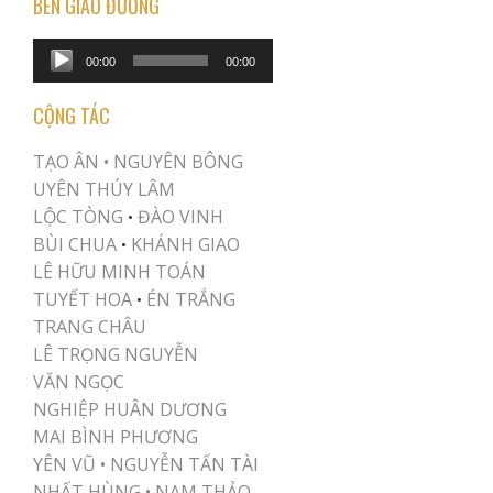
BÊN GIÁO ĐƯỜNG
Audio
00:00
00:00
Player
CỘNG TÁC
TẠO ÂN •
NGUYÊN BÔNG
UYÊN THÚY LÂM
LỘC TÒNG
ĐÀO VINH
•
BÙI CHUA
KHÁNH GIAO
•
LÊ HỮU MINH TOÁN
TUYẾT HOA
ÉN TRẮNG
•
TRANG CHÂU
LÊ TRỌNG NGUYỄN
VĂN NGỌC
NGHIỆP HUÂN DƯƠNG
MAI BÌNH PHƯƠNG
YÊN VŨ
•
NGUYỄN TẤN TÀI
NHẤT HÙNG
•
NAM THẢO