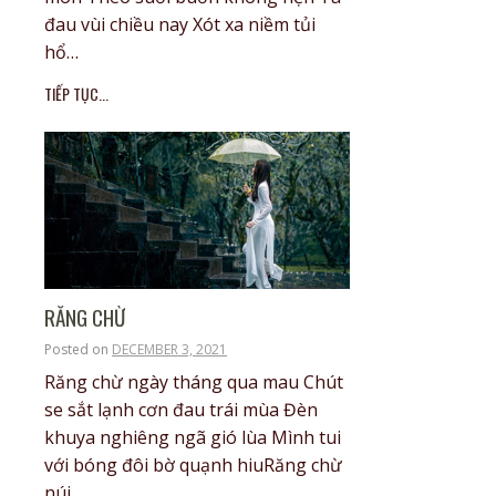
đau vùi chiều nay Xót xa niềm tủi
hổ…
TIẾP TỤC...
RĂNG CHỪ
Posted on
DECEMBER 3, 2021
Răng chừ ngày tháng qua mau Chút
se sắt lạnh cơn đau trái mùa Đèn
khuya nghiêng ngã gió lùa Mình tui
với bóng đôi bờ quạnh hiuRăng chừ
núi…