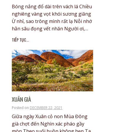
Bóng nắng đổ dài trên vách lá Chiều
nghiêng vàng vọt khói sương giăng
Ừ nhỉ, sao trông mình rất lạ Nỗi nhớ
hằn sâu đọng vết nhăn Người ơi,…
TIẾP TỤC...
XUÂN GIÀ
Posted on
DECEMBER 22, 2021
Giữa ngày Xuân cỏ non Mùa Đông
già chợt đến Nghìn xác pháo gầy
mòn Theo suối buồn không hẹn Ta