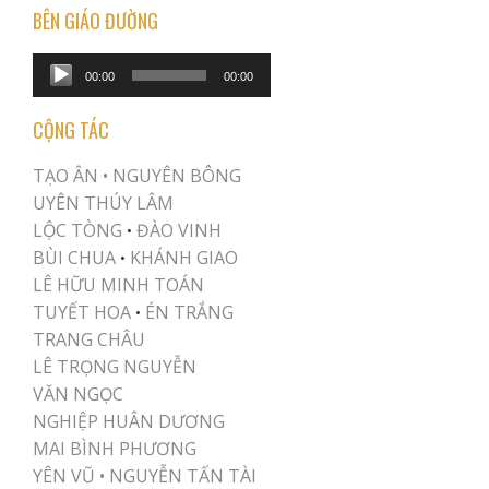
BÊN GIÁO ĐƯỜNG
Audio
00:00
00:00
Player
CỘNG TÁC
TẠO ÂN •
NGUYÊN BÔNG
UYÊN THÚY LÂM
LỘC TÒNG
ĐÀO VINH
•
BÙI CHUA
KHÁNH GIAO
•
LÊ HỮU MINH TOÁN
TUYẾT HOA
ÉN TRẮNG
•
TRANG CHÂU
LÊ TRỌNG NGUYỄN
VĂN NGỌC
NGHIỆP HUÂN DƯƠNG
MAI BÌNH PHƯƠNG
YÊN VŨ
•
NGUYỄN TẤN TÀI