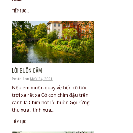
TIẾP TỤC...
LỜI BUỒN CÂM
Posted on
MAY 24, 2021
Nếu em muốn quay về bến cũ Góc
trời xa rất xa Có con chim đậu trên
cành lá Chim hót lời buồn Gọi rừng
thu xưa , tình xưa…
TIẾP TỤC...