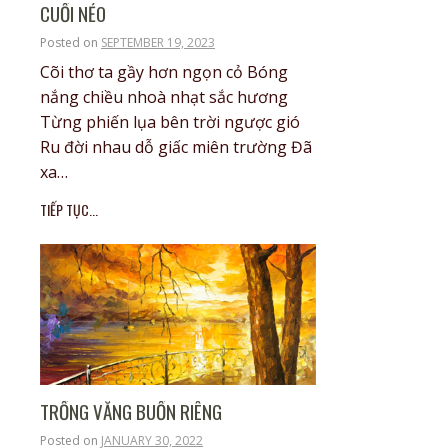
CUỐI NẺO
Posted on
SEPTEMBER 19, 2023
Cõi thơ ta gầy hơn ngọn cỏ Bóng
nắng chiều nhoà nhạt sắc hương
Từng phiến lụa bên trời ngược gió
Ru đời nhau dỗ giấc miên trường Đã
xa…
TIẾP TỤC...
TRỐNG VẮNG BUỒN RIÊNG
Posted on
JANUARY 30, 2022