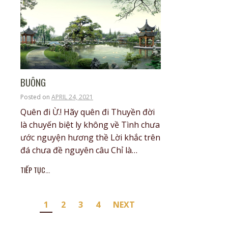
BUÔNG
Posted on
APRIL 24, 2021
Quên đi Ừ.! Hãy quên đi Thuyền đời
là chuyến biệt ly không về Tình chưa
ước nguyện hương thề Lời khắc trên
đá chưa đề nguyên câu Chỉ là…
TIẾP TỤC...
Posts
1
2
3
4
NEXT
pagination