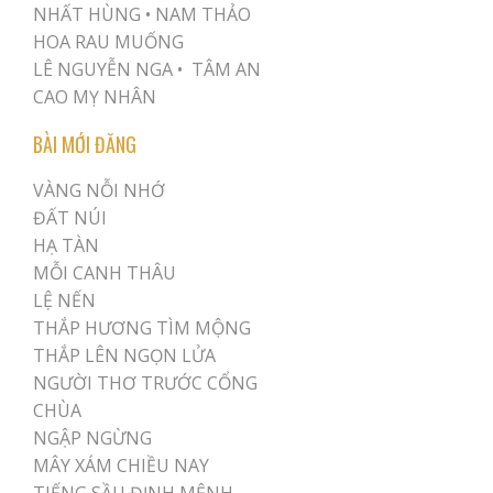
NHẤT HÙNG
•
NAM THẢO
HOA RAU MUỐNG
LÊ NGUYỄN NGA •
TÂM AN
CAO MỴ NHÂN
BÀI MỚI ĐĂNG
VÀNG NỖI NHỚ
ĐẤT NÚI
HẠ TÀN
MỖI CANH THÂU
LỆ NẾN
THẮP HƯƠNG TÌM MỘNG
THẮP LÊN NGỌN LỬA
NGƯỜI THƠ TRƯỚC CỔNG
CHÙA
NGẬP NGỪNG
MÂY XÁM CHIỀU NAY
TIẾNG SẦU ĐỊNH MỆNH