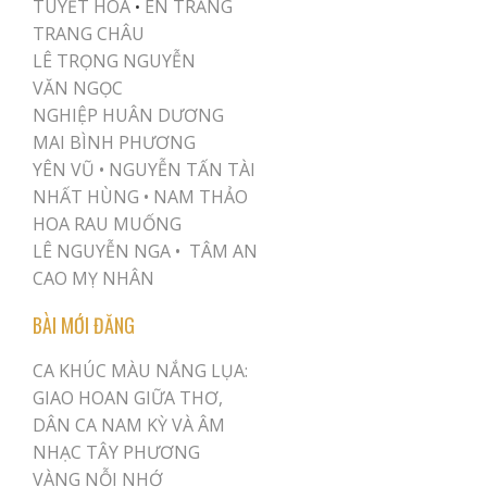
TUYẾT HOA
ÉN TRẮNG
•
TRANG CHÂU
LÊ TRỌNG NGUYỄN
VĂN NGỌC
NGHIỆP HUÂN DƯƠNG
MAI BÌNH PHƯƠNG
YÊN VŨ
•
NGUYỄN TẤN TÀI
NHẤT HÙNG
•
NAM THẢO
HOA RAU MUỐNG
LÊ NGUYỄN NGA •
TÂM AN
CAO MỴ NHÂN
BÀI MỚI ĐĂNG
CA KHÚC MÀU NẮNG LỤA:
GIAO HOAN GIỮA THƠ,
DÂN CA NAM KỲ VÀ ÂM
NHẠC TÂY PHƯƠNG
VÀNG NỖI NHỚ