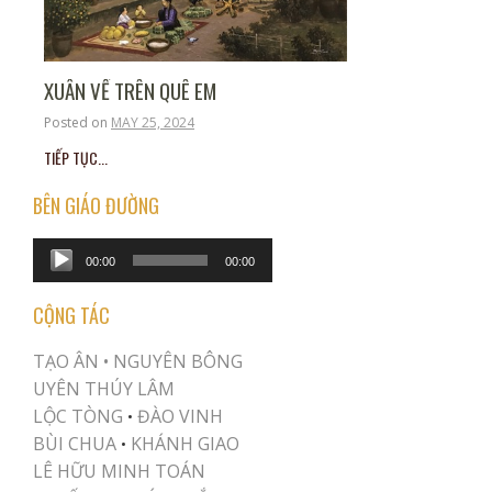
XUÂN VỀ TRÊN QUÊ EM
Posted on
MAY 25, 2024
TIẾP TỤC...
BÊN GIÁO ĐƯỜNG
Audio
00:00
00:00
Player
CỘNG TÁC
TẠO ÂN •
NGUYÊN BÔNG
UYÊN THÚY LÂM
LỘC TÒNG
ĐÀO VINH
•
BÙI CHUA
KHÁNH GIAO
•
LÊ HỮU MINH TOÁN