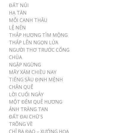
ĐẤT NÚI
HẠ TÀN
MỖI CANH THÂU
LỆ NẾN
THẮP HƯƠNG TÌM MỘNG
THẮP LÊN NGỌN LỬA
NGƯỜI THƠ TRƯỚC CỔNG
CHÙA
NGẬP NGỪNG
MÂY XÁM CHIỀU NAY
TIẾNG SẦU ĐỊNH MỆNH
CHÂN QUÊ
LỜI CUỐI NGÀY
MỘT ĐÊM QUÊ HƯƠNG
ÁNH TRĂNG TAN
ĐẤT ĐAI CHỮ S
TRÔNG VỀ
CHỈ BA ĐAO – XƯỚNG HỌA