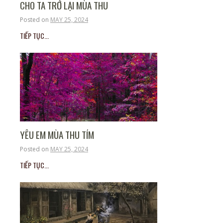
CHO TA TRỞ LẠI MÙA THU
Posted on
MAY 25, 2024
TIẾP TỤC...
YÊU EM MÙA THU TÍM
Posted on
MAY 25, 2024
TIẾP TỤC...