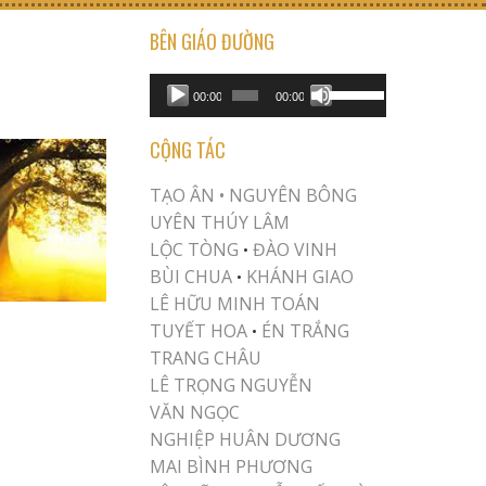
BÊN GIÁO ĐƯỜNG
USE UP/DOWN ARROW KEYS TO INCREASE OR DECREASE VOLUME.
Audio
00:00
00:00
Player
CỘNG TÁC
TẠO ÂN •
NGUYÊN BÔNG
UYÊN THÚY LÂM
LỘC TÒNG
ĐÀO VINH
•
BÙI CHUA
KHÁNH GIAO
•
LÊ HỮU MINH TOÁN
TUYẾT HOA
ÉN TRẮNG
•
TRANG CHÂU
LÊ TRỌNG NGUYỄN
VĂN NGỌC
NGHIỆP HUÂN DƯƠNG
MAI BÌNH PHƯƠNG