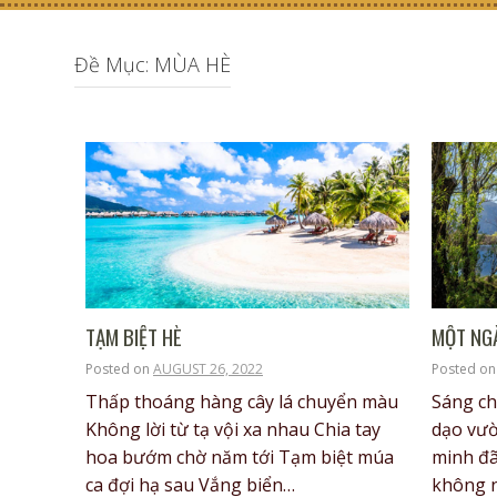
Đề Mục: MÙA HÈ
TẠM BIỆT HÈ
MỘT NGÀ
Posted on
AUGUST 26, 2022
Posted o
Thấp thoáng hàng cây lá chuyển màu
Sáng ch
Không lời từ tạ vội xa nhau Chia tay
dạo vườ
hoa bướm chờ năm tới Tạm biệt múa
minh đã 
ca đợi hạ sau Vắng biển…
không 