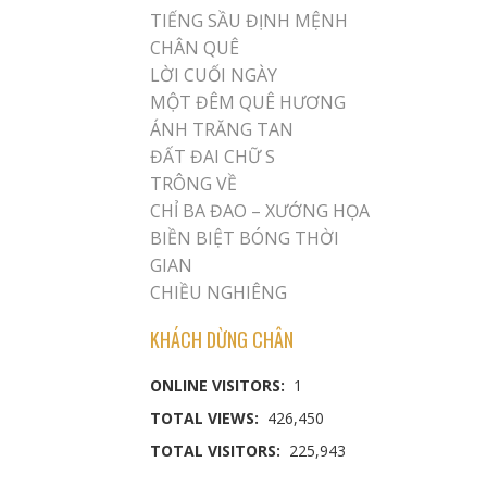
TIẾNG SẦU ĐỊNH MỆNH
CHÂN QUÊ
LỜI CUỐI NGÀY
MỘT ĐÊM QUÊ HƯƠNG
ÁNH TRĂNG TAN
ĐẤT ĐAI CHỮ S
TRÔNG VỀ
CHỈ BA ĐAO – XƯỚNG HỌA
BIỀN BIỆT BÓNG THỜI
GIAN
CHIỀU NGHIÊNG
KHÁCH DỪNG CHÂN
ONLINE VISITORS:
1
TOTAL VIEWS:
426,450
TOTAL VISITORS:
225,943