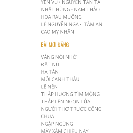
YÊN VŨ
•
NGUYỄN TẤN TÀI
NHẤT HÙNG
•
NAM THẢO
HOA RAU MUỐNG
LÊ NGUYỄN NGA •
TÂM AN
CAO MỴ NHÂN
BÀI MỚI ĐĂNG
VÀNG NỖI NHỚ
ĐẤT NÚI
HẠ TÀN
MỖI CANH THÂU
LỆ NẾN
THẮP HƯƠNG TÌM MỘNG
THẮP LÊN NGỌN LỬA
NGƯỜI THƠ TRƯỚC CỔNG
CHÙA
NGẬP NGỪNG
MÂY XÁM CHIỀU NAY