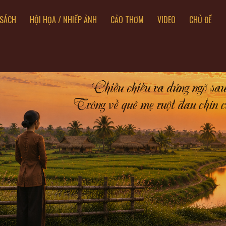
SÁCH
HỘI HỌA / NHIẾP ẢNH
CẢO THƠM
VIDEO
CHỦ ĐỀ