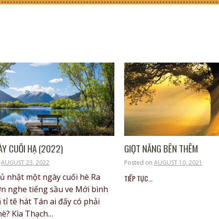
GIỌT NẮNG BÊN THỀM
Y CUỐI HẠ (2022)
Posted on
AUGUST 10, 2021
n
AUGUST 23, 2022
ủ nhật một ngày cuối hè Ra
TIẾP TỤC...
n nghe tiếng sầu ve Mới bình
tỉ tê hát Tán ai đấy có phải
nè? Kìa Thạch…