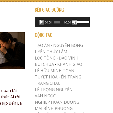
BÊN GIÁO ĐƯỜNG
USE UP/DOWN ARROW KEYS TO INCREASE OR DECREASE VOLUME.
Audio
00:00
00:00
Player
CỘNG TÁC
TẠO ÂN •
NGUYÊN BÔNG
UYÊN THÚY LÂM
LỘC TÒNG
ĐÀO VINH
•
BÙI CHUA
KHÁNH GIAO
•
LÊ HỮU MINH TOÁN
TUYẾT HOA
ÉN TRẮNG
•
TRANG CHÂU
LÊ TRỌNG NGUYỄN
 quan tài
VĂN NGỌC
thức Ai rời
NGHIỆP HUÂN DƯƠNG
a kịp đến Lá
MAI BÌNH PHƯƠNG