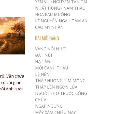
YÊN VŨ
•
NGUYỄN TẤN TÀI
NHẤT HÙNG
•
NAM THẢO
HOA RAU MUỐNG
LÊ NGUYỄN NGA •
TÂM AN
CAO MỴ NHÂN
BÀI MỚI ĐĂNG
VÀNG NỖI NHỚ
ĐẤT NÚI
HẠ TÀN
MỖI CANH THÂU
LỆ NẾN
rối Vẫn chưa
THẮP HƯƠNG TÌM MỘNG
có chi gian
THẮP LÊN NGỌN LỬA
ôi Anh cười,
NGƯỜI THƠ TRƯỚC CỔNG
CHÙA
NGẬP NGỪNG
MÂY XÁM CHIỀU NAY