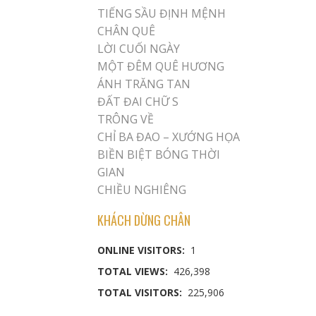
TIẾNG SẦU ĐỊNH MỆNH
CHÂN QUÊ
LỜI CUỐI NGÀY
MỘT ĐÊM QUÊ HƯƠNG
ÁNH TRĂNG TAN
ĐẤT ĐAI CHỮ S
TRÔNG VỀ
CHỈ BA ĐAO – XƯỚNG HỌA
BIỀN BIỆT BÓNG THỜI
GIAN
CHIỀU NGHIÊNG
KHÁCH DỪNG CHÂN
ONLINE VISITORS:
1
TOTAL VIEWS:
426,398
TOTAL VISITORS:
225,906