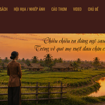
SÁCH
HỘI HỌA / NHIẾP ẢNH
CẢO THƠM
VIDEO
CHỦ ĐỀ