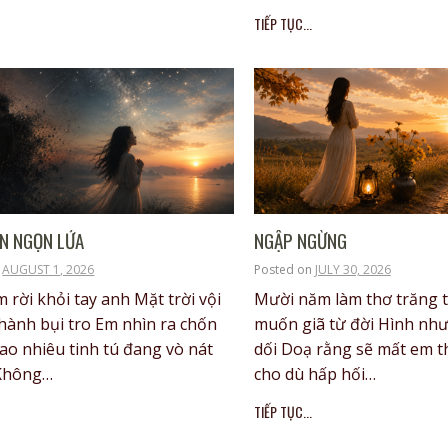
TIẾP TỤC...
ÊN NGỌN LỬA
NGẬP NGỪNG
n
AUGUST 1, 2026
Posted on
JULY 30, 2026
 rời khỏi tay anh Mặt trời vội
Mười năm làm thơ trăng t
thành bụi tro Em nhìn ra chốn
muốn giã từ đời Hình như 
ao nhiêu tinh tú đang vò nát
dối Doạ rằng sẽ mất em th
Không…
cho dù hấp hối…
TIẾP TỤC...