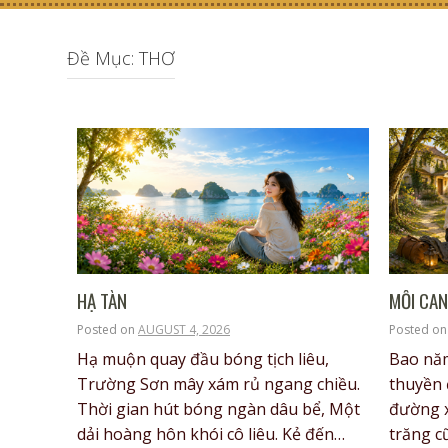
Đề Mục: THƠ
HẠ TÀN
MỖI CA
Posted on
AUGUST 4, 2026
Posted o
Hạ muộn quay đầu bóng tịch liêu,
Bao năm
Trường Sơn mây xám rủ ngang chiều.
thuyền 
Thời gian hút bóng ngàn dâu bể, Một
đường 
dải hoàng hôn khói cô liêu. Kẻ đến…
trăng c