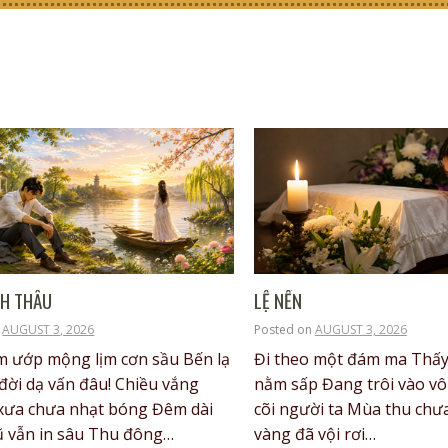
NH THÂU
LỆ NẾN
n
AUGUST 3, 2026
Posted on
AUGUST 3, 2026
 ướp mộng lịm cơn sầu Bến lạ
Đi theo một đám ma Thấy
đời dạ vấn đâu! Chiều vắng
nằm sấp Đang trôi vào vô 
xưa chưa nhạt bóng Đêm dài
cõi người ta Mùa thu chư
ũ vẫn in sâu Thu đông…
vàng đã vội rơi…