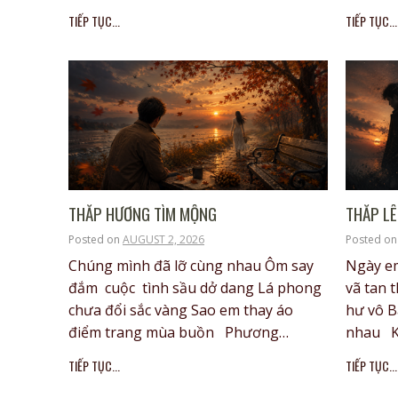
TIẾP TỤC...
TIẾP TỤC...
THẮP HƯƠNG TÌM MỘNG
THẮP L
Posted on
AUGUST 2, 2026
Posted o
Chúng mình đã lỡ cùng nhau Ôm say
Ngày em
đắm cuộc tình sầu dở dang Lá phong
vã tan 
chưa đổi sắc vàng Sao em thay áo
hư vô B
điểm trang mùa buồn Phương…
nhau 
TIẾP TỤC...
TIẾP TỤC...