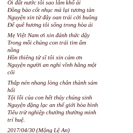
Ôi đất nước tôi sao lắm khổ ải
Đồng bào cốt nhục mà lại tương tàn
Nguyện xin từ đây oan trái cởi buông
Để quê hương tôi sống trong hòa ái
Mẹ Việt Nam ơi xin đánh thức dậy
Trong mỗi chúng con trái tim ấm
nồng
Hồn thiêng tử sĩ tôi xin cảm ơn
Nguyện người an nghỉ vĩnh hằng một
cõi
Thắp nén nhang lòng chân thành sám
hối
Tội lỗi của con hết thảy chúng sinh
Nguyện đặng lạc an thế giới hòa bình
Tiêu trừ nghiệp chướng thường minh
trí huệ.
2017/04/30 (Mộng Lệ An)