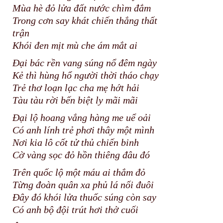
Mùa hè đỏ lửa đất nước chìm đắm
Trong cơn say khát chiến thắng thất
trận
Khói đen mịt mù che ám mắt ai
Đại bác rền vang súng nổ đêm ngày
Kẻ thì hùng hổ người thời tháo chạy
Trẻ thơ loạn lạc cha mẹ hớt hải
Tàu tàu rời bến biệt ly mãi mãi
Đại lộ hoang vắng hàng me uể oải
Có anh lính trẻ phơi thây một mình
Nơi kia lô cốt tử thủ chiến binh
Cờ vàng sọc đỏ hồn thiêng đâu đó
Trên quốc lộ một máu ai thắm đỏ
Từng đoàn quân xa phủ lá nối đuôi
Đây đó khói lửa thuốc súng còn say
Có anh bộ đội trút hơi thở cuối