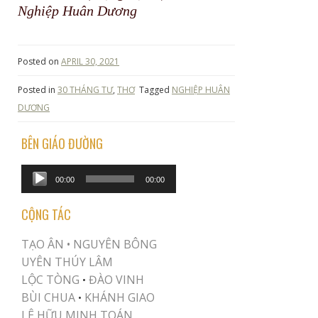
Nghiệp Huân Dương
Posted on
APRIL 30, 2021
Posted in
30 THÁNG TƯ
,
THƠ
Tagged
NGHIỆP HUÂN
DƯƠNG
BÊN GIÁO ĐƯỜNG
Audio
00:00
00:00
Player
CỘNG TÁC
TẠO ÂN •
NGUYÊN BÔNG
UYÊN THÚY LÂM
LỘC TÒNG
ĐÀO VINH
•
BÙI CHUA
KHÁNH GIAO
•
LÊ HỮU MINH TOÁN