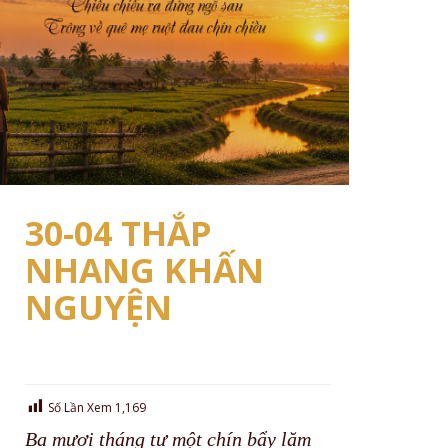
30-04 THẮP
NHANG KHẤN
NGUYỆN
Số Lần Xem
1,169
Ba mươi tháng tư một chín bẩy lăm