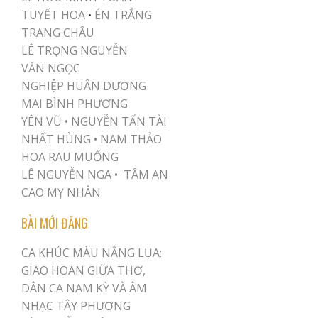
TUYẾT HOA
ÉN TRẮNG
•
TRANG CHÂU
LÊ TRỌNG NGUYỄN
VĂN NGỌC
NGHIỆP HUÂN DƯƠNG
MAI BÌNH PHƯƠNG
YÊN VŨ
•
NGUYỄN TẤN TÀI
NHẤT HÙNG
•
NAM THẢO
HOA RAU MUỐNG
LÊ NGUYỄN NGA •
TÂM AN
CAO MỴ NHÂN
BÀI MỚI ĐĂNG
CA KHÚC MÀU NẮNG LỤA:
GIAO HOAN GIỮA THƠ,
DÂN CA NAM KỲ VÀ ÂM
NHẠC TÂY PHƯƠNG