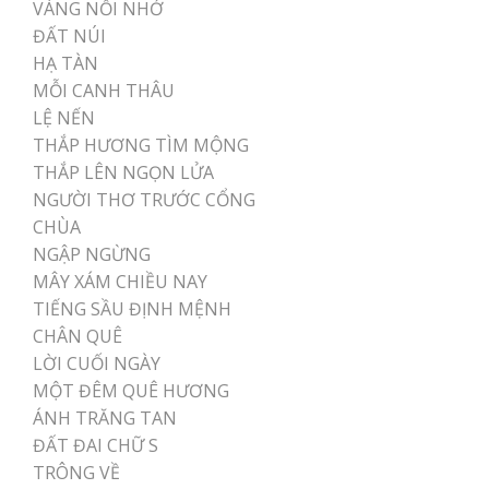
VÀNG NỖI NHỚ
ĐẤT NÚI
HẠ TÀN
MỖI CANH THÂU
LỆ NẾN
THẮP HƯƠNG TÌM MỘNG
THẮP LÊN NGỌN LỬA
NGƯỜI THƠ TRƯỚC CỔNG
CHÙA
NGẬP NGỪNG
MÂY XÁM CHIỀU NAY
TIẾNG SẦU ĐỊNH MỆNH
CHÂN QUÊ
LỜI CUỐI NGÀY
MỘT ĐÊM QUÊ HƯƠNG
ÁNH TRĂNG TAN
ĐẤT ĐAI CHỮ S
TRÔNG VỀ