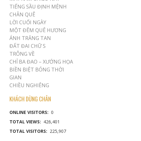
TIẾNG SẦU ĐỊNH MỆNH
CHÂN QUÊ
LỜI CUỐI NGÀY
MỘT ĐÊM QUÊ HƯƠNG
ÁNH TRĂNG TAN
ĐẤT ĐAI CHỮ S
TRÔNG VỀ
CHỈ BA ĐAO – XƯỚNG HỌA
BIỀN BIỆT BÓNG THỜI
GIAN
CHIỀU NGHIÊNG
KHÁCH DỪNG CHÂN
ONLINE VISITORS:
0
TOTAL VIEWS:
426,401
TOTAL VISITORS:
225,907