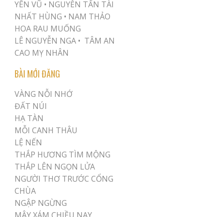
YÊN VŨ
•
NGUYỄN TẤN TÀI
NHẤT HÙNG
•
NAM THẢO
HOA RAU MUỐNG
LÊ NGUYỄN NGA •
TÂM AN
CAO MỴ NHÂN
BÀI MỚI ĐĂNG
VÀNG NỖI NHỚ
ĐẤT NÚI
HẠ TÀN
MỖI CANH THÂU
LỆ NẾN
THẮP HƯƠNG TÌM MỘNG
THẮP LÊN NGỌN LỬA
NGƯỜI THƠ TRƯỚC CỔNG
CHÙA
NGẬP NGỪNG
MÂY XÁM CHIỀU NAY