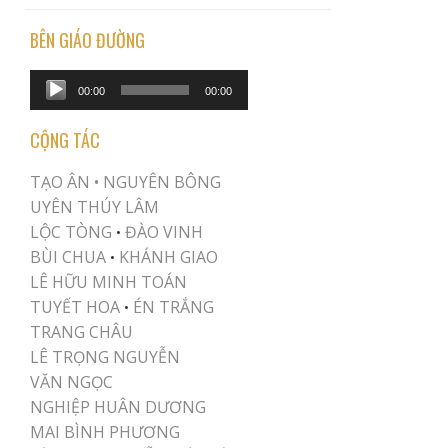
BÊN GIÁO ĐƯỜNG
Audio
00:00
00:00
Player
CỘNG TÁC
TẠO ÂN •
NGUYÊN BÔNG
UYÊN THÚY LÂM
LỘC TÒNG
ĐÀO VINH
•
BÙI CHUA
KHÁNH GIAO
•
LÊ HỮU MINH TOÁN
TUYẾT HOA
ÉN TRẮNG
•
TRANG CHÂU
LÊ TRỌNG NGUYỄN
VĂN NGỌC
NGHIỆP HUÂN DƯƠNG
MAI BÌNH PHƯƠNG