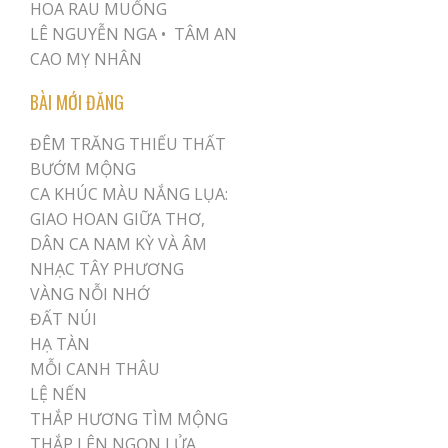
HOA RAU MUỐNG
LÊ NGUYỄN NGA •
TÂM AN
CAO MỴ NHÂN
BÀI MỚI ĐĂNG
ĐÊM TRĂNG THIẾU THẤT
BƯỚM MỘNG
CA KHÚC MÀU NẮNG LỤA:
GIAO HOAN GIỮA THƠ,
DÂN CA NAM KỲ VÀ ÂM
NHẠC TÂY PHƯƠNG
VÀNG NỖI NHỚ
ĐẤT NÚI
HẠ TÀN
MỖI CANH THÂU
LỆ NẾN
THẮP HƯƠNG TÌM MỘNG
THẮP LÊN NGỌN LỬA