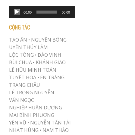
Audio
00:00
00:00
Player
CỘNG TÁC
TẠO ÂN •
NGUYÊN BÔNG
UYÊN THÚY LÂM
LỘC TÒNG
ĐÀO VINH
•
BÙI CHUA
KHÁNH GIAO
•
LÊ HỮU MINH TOÁN
TUYẾT HOA
ÉN TRẮNG
•
TRANG CHÂU
LÊ TRỌNG NGUYỄN
VĂN NGỌC
NGHIỆP HUÂN DƯƠNG
MAI BÌNH PHƯƠNG
YÊN VŨ
•
NGUYỄN TẤN TÀI
NHẤT HÙNG
•
NAM THẢO