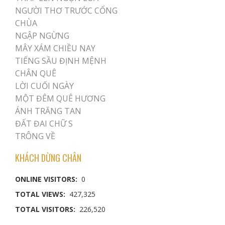
NGƯỜI THƠ TRƯỚC CỔNG
CHÙA
NGẬP NGỪNG
MÂY XÁM CHIỀU NAY
TIẾNG SẦU ĐỊNH MỆNH
CHÂN QUÊ
LỜI CUỐI NGÀY
MỘT ĐÊM QUÊ HƯƠNG
ÁNH TRĂNG TAN
ĐẤT ĐAI CHỮ S
TRÔNG VỀ
KHÁCH DỪNG CHÂN
ONLINE VISITORS:
0
TOTAL VIEWS:
427,325
TOTAL VISITORS:
226,520