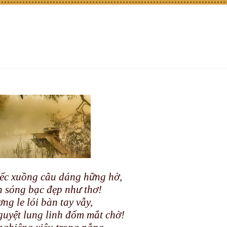
ếc xuồng câu dáng hững hờ,
n sóng bạc đẹp như thơ!
ng le lói bàn tay vẫy,
uyệt lung linh đốm mắt chờ!