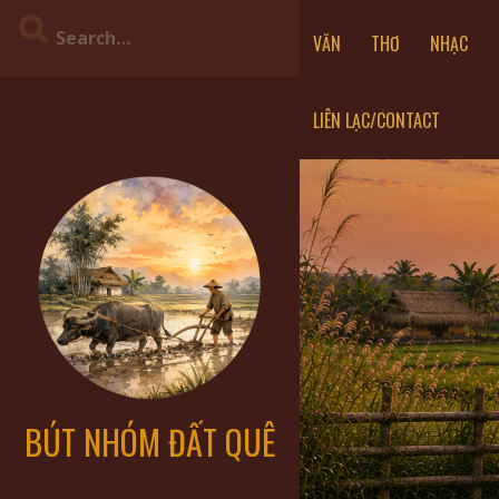
VĂN
THƠ
NHẠC
LIÊN LẠC/CONTACT
BÚT NHÓM ĐẤT QUÊ