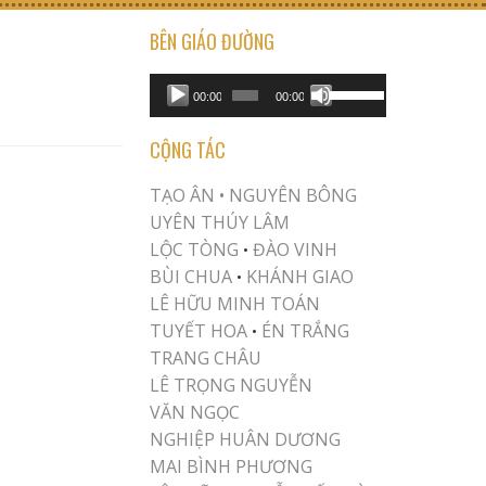
BÊN GIÁO ĐƯỜNG
USE UP/DOWN ARROW KEYS TO INCREASE OR DECREASE VOLUME.
Audio
00:00
00:00
Player
CỘNG TÁC
TẠO ÂN •
NGUYÊN BÔNG
UYÊN THÚY LÂM
LỘC TÒNG
ĐÀO VINH
•
BÙI CHUA
KHÁNH GIAO
•
LÊ HỮU MINH TOÁN
TUYẾT HOA
ÉN TRẮNG
•
TRANG CHÂU
LÊ TRỌNG NGUYỄN
VĂN NGỌC
NGHIỆP HUÂN DƯƠNG
MAI BÌNH PHƯƠNG