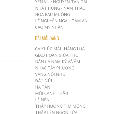
YÊN VŨ
•
NGUYỄN TẤN TÀI
NHẤT HÙNG
•
NAM THẢO
HOA RAU MUỐNG
LÊ NGUYỄN NGA •
TÂM AN
CAO MỴ NHÂN
BÀI MỚI ĐĂNG
CA KHÚC MÀU NẮNG LỤA:
GIAO HOAN GIỮA THƠ,
DÂN CA NAM KỲ VÀ ÂM
NHẠC TÂY PHƯƠNG
VÀNG NỖI NHỚ
ĐẤT NÚI
HẠ TÀN
MỖI CANH THÂU
LỆ NẾN
THẮP HƯƠNG TÌM MỘNG
THẮP LÊN NGỌN LỬA