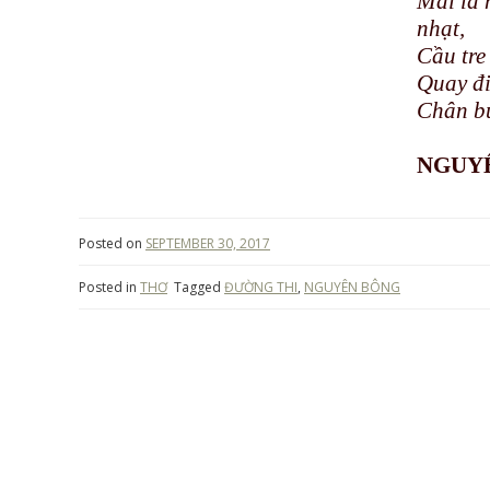
Mái lá 
nhạt,
Cầu tre
Quay đi
Chân bư
NGUY
Posted on
SEPTEMBER 30, 2017
Posted in
THƠ
Tagged
ĐƯỜNG THI
,
NGUYÊN BÔNG