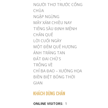
NGƯỜI THƠ TRƯỚC CỔNG
CHÙA
NGẬP NGỪNG
MÂY XÁM CHIỀU NAY
TIẾNG SẦU ĐỊNH MỆNH
CHÂN QUÊ
LỜI CUỐI NGÀY
MỘT ĐÊM QUÊ HƯƠNG
ÁNH TRĂNG TAN
ĐẤT ĐAI CHỮ S
TRÔNG VỀ
CHỈ BA ĐAO – XƯỚNG HỌA
BIỀN BIỆT BÓNG THỜI
GIAN
KHÁCH DỪNG CHÂN
ONLINE VISITORS:
1