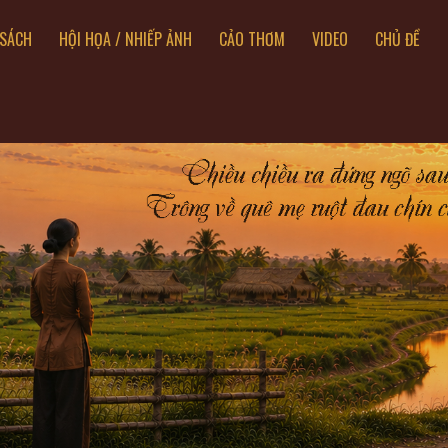
SÁCH
HỘI HỌA / NHIẾP ẢNH
CẢO THƠM
VIDEO
CHỦ ĐỀ