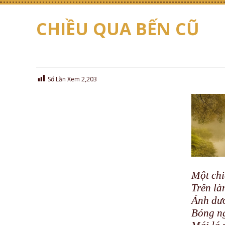
CHIỀU QUA BẾN CŨ
Số Lần Xem
2,203
Một chi
Trên là
Ánh dươ
Bóng ng