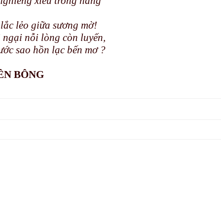
nghiêng xiêu trong nắng
 lắc lẻo giữa sương mờ!
 ngại nỗi lòng còn luyến,
ớc sao hồn lạc bến mơ ?
ÊN BÔNG