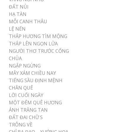
ĐẤT NÚI
HẠ TÀN
MỖI CANH THÂU
LỆ NẾN
THẮP HƯƠNG TÌM MỘNG
THẮP LÊN NGỌN LỬA
NGƯỜI THƠ TRƯỚC CỔNG
CHÙA
NGẬP NGỪNG
MÂY XÁM CHIỀU NAY
TIẾNG SẦU ĐỊNH MỆNH
CHÂN QUÊ
LỜI CUỐI NGÀY
MỘT ĐÊM QUÊ HƯƠNG
ÁNH TRĂNG TAN
ĐẤT ĐAI CHỮ S
TRÔNG VỀ