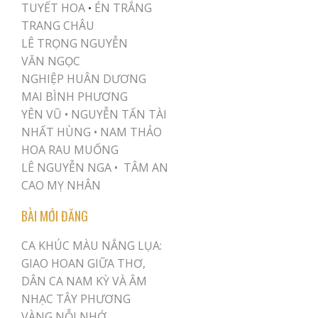
TUYẾT HOA
ÉN TRẮNG
•
TRANG CHÂU
LÊ TRỌNG NGUYỄN
VĂN NGỌC
NGHIỆP HUÂN DƯƠNG
MAI BÌNH PHƯƠNG
YÊN VŨ
•
NGUYỄN TẤN TÀI
NHẤT HÙNG
•
NAM THẢO
HOA RAU MUỐNG
LÊ NGUYỄN NGA •
TÂM AN
CAO MỴ NHÂN
BÀI MỚI ĐĂNG
CA KHÚC MÀU NẮNG LỤA:
GIAO HOAN GIỮA THƠ,
DÂN CA NAM KỲ VÀ ÂM
NHẠC TÂY PHƯƠNG
VÀNG NỖI NHỚ