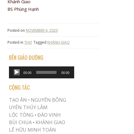
Khánh Giao
BS Phùng Hạnh
Posted on
NOVEMBER 6, 2020
Posted in
THƠ
Tagged
KHÁNH GIAO
BÊN GIÁO ĐƯỜNG
Audio
00:00
00:00
Player
CỘNG TÁC
TẠO ÂN •
NGUYÊN BÔNG
UYÊN THÚY LÂM
LỘC TÒNG
ĐÀO VINH
•
BÙI CHUA
KHÁNH GIAO
•
LÊ HỮU MINH TOÁN