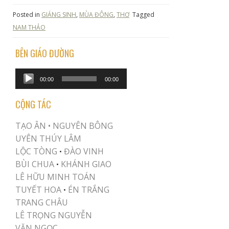
Posted in
GIÁNG SINH
,
MÙA ĐÔNG
,
THƠ
Tagged
NAM THẢO
BÊN GIÁO ĐƯỜNG
Audio
00:00
00:00
Player
CỘNG TÁC
TẠO ÂN •
NGUYÊN BÔNG
UYÊN THÚY LÂM
LỘC TÒNG
ĐÀO VINH
•
BÙI CHUA
KHÁNH GIAO
•
LÊ HỮU MINH TOÁN
TUYẾT HOA
ÉN TRẮNG
•
TRANG CHÂU
LÊ TRỌNG NGUYỄN
VĂN NGỌC