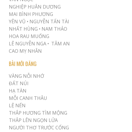
NGHIỆP HUÂN DƯƠNG
MAI BÌNH PHƯƠNG
YÊN VŨ
•
NGUYỄN TẤN TÀI
NHẤT HÙNG
•
NAM THẢO
HOA RAU MUỐNG
LÊ NGUYỄN NGA •
TÂM AN
CAO MỴ NHÂN
BÀI MỚI ĐĂNG
VÀNG NỖI NHỚ
ĐẤT NÚI
HẠ TÀN
MỖI CANH THÂU
LỆ NẾN
THẮP HƯƠNG TÌM MỘNG
THẮP LÊN NGỌN LỬA
NGƯỜI THƠ TRƯỚC CỔNG