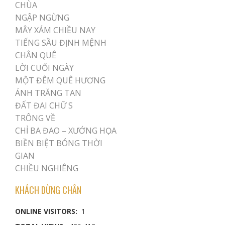
CHÙA
NGẬP NGỪNG
MÂY XÁM CHIỀU NAY
TIẾNG SẦU ĐỊNH MỆNH
CHÂN QUÊ
LỜI CUỐI NGÀY
MỘT ĐÊM QUÊ HƯƠNG
ÁNH TRĂNG TAN
ĐẤT ĐAI CHỮ S
TRÔNG VỀ
CHỈ BA ĐAO – XƯỚNG HỌA
BIỀN BIỆT BÓNG THỜI
GIAN
CHIỀU NGHIÊNG
KHÁCH DỪNG CHÂN
ONLINE VISITORS:
1