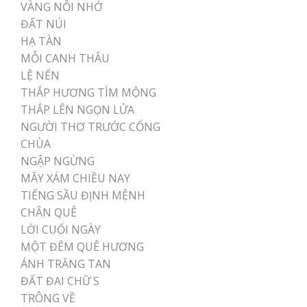
VÀNG NỖI NHỚ
ĐẤT NÚI
HẠ TÀN
MỖI CANH THÂU
LỆ NẾN
THẮP HƯƠNG TÌM MỘNG
THẮP LÊN NGỌN LỬA
NGƯỜI THƠ TRƯỚC CỔNG
CHÙA
NGẬP NGỪNG
MÂY XÁM CHIỀU NAY
TIẾNG SẦU ĐỊNH MỆNH
CHÂN QUÊ
LỜI CUỐI NGÀY
MỘT ĐÊM QUÊ HƯƠNG
ÁNH TRĂNG TAN
ĐẤT ĐAI CHỮ S
TRÔNG VỀ