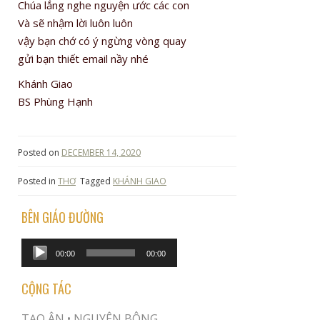
Chúa lắng nghe nguyện ước các con
Và sẽ nhậm lời luôn luôn
vậy bạn chớ có ý ngừng vòng quay
gửi bạn thiết email nầy nhé
Khánh Giao
BS Phùng Hạnh
Posted on
DECEMBER 14, 2020
Posted in
THƠ
Tagged
KHÁNH GIAO
BÊN GIÁO ĐƯỜNG
Audio
00:00
00:00
Player
CỘNG TÁC
TẠO ÂN •
NGUYÊN BÔNG