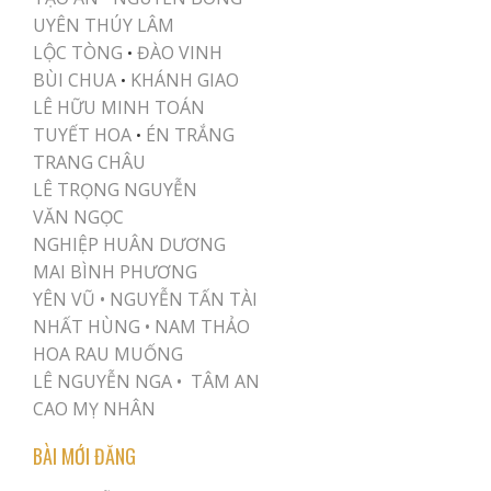
UYÊN THÚY LÂM
LỘC TÒNG
ĐÀO VINH
•
BÙI CHUA
KHÁNH GIAO
•
LÊ HỮU MINH TOÁN
TUYẾT HOA
ÉN TRẮNG
•
TRANG CHÂU
LÊ TRỌNG NGUYỄN
VĂN NGỌC
NGHIỆP HUÂN DƯƠNG
MAI BÌNH PHƯƠNG
YÊN VŨ
•
NGUYỄN TẤN TÀI
NHẤT HÙNG
•
NAM THẢO
HOA RAU MUỐNG
LÊ NGUYỄN NGA •
TÂM AN
CAO MỴ NHÂN
BÀI MỚI ĐĂNG