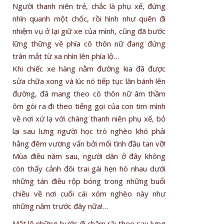
Người thanh niên trẻ, chắc là phụ xế, đứng
nhìn quanh một chốc, rồi hình như quên đi
nhiệm vụ ở lại giữ xe của mình, cũng đã bước
lững thững về phía cô thôn nữ đang đứng
trân mắt từ xa nhìn lên phía lộ…
Khi chiếc xe hàng nằm đường kia đã được
sửa chữa xong và lúc nó tiếp tục lăn bánh lên
đường, đã mang theo cô thôn nữ âm thầm
ôm gói ra đi theo tiếng gọi của con tim mình
về nơi xứ lạ với chàng thanh niên phụ xế, bỏ
lại sau lưng người học trò nghèo khó phải
hằng đêm vương vấn bởi mối tình đầu tan vỡ!
Mùa điều năm sau, người dân ở đây không
còn thấy cảnh đôi trai gái hẹn hò nhau dưới
những tán điều rộp bóng trong những buổi
chiều về nơi cuối cái xóm nghèo này như
những năm trước đây nữa!…
Mật lê những bước đi chậm rãi theo sau lưng