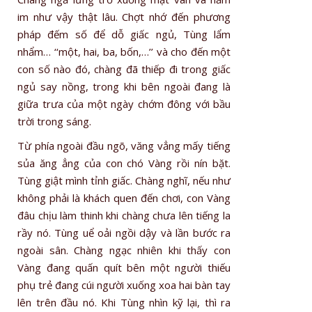
im như vậy thật lâu. Chợt nhớ đến phương
pháp đếm số để dỗ giấc ngủ, Tùng lẩm
nhẩm… ‘‘một, hai, ba, bốn,…’’ và cho đến một
con số nào đó, chàng đã thiếp đi trong giấc
ngủ say nồng, trong khi bên ngoài đang là
giữa trưa của một ngày chớm đông với bầu
trời trong sáng.
Từ phía ngoài đầu ngõ, văng vẳng mấy tiếng
sủa ăng ẳng của con chó Vàng rồi nín bặt.
Tùng giật mình tỉnh giấc. Chàng nghĩ, nếu như
không phải là khách quen đến chơi, con Vàng
đâu chịu làm thinh khi chàng chưa lên tiếng la
rầy nó. Tùng uể oải ngồi dậy và lần bước ra
ngoài sân. Chàng ngạc nhiên khi thấy con
Vàng đang quấn quít bên một người thiếu
phụ trẻ đang cúi người xuống xoa hai bàn tay
lên trên đầu nó. Khi Tùng nhìn kỹ lại, thì ra