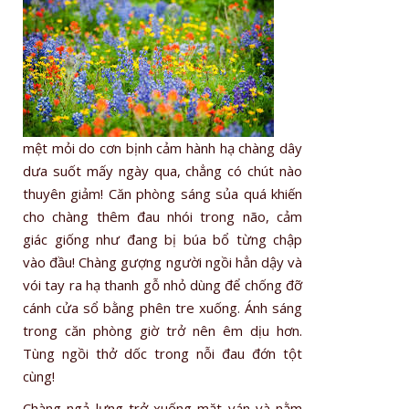
mệt mỏi do cơn bịnh cảm hành hạ chàng dây
dưa suốt mấy ngày qua, chẳng có chút nào
thuyên giảm! Căn phòng sáng sủa quá khiến
cho chàng thêm đau nhói trong não, cảm
giác giống như đang bị búa bổ từng chập
vào đầu! Chàng gượng người ngồi hẳn dậy và
vói tay ra hạ thanh gỗ nhỏ dùng để chống đỡ
cánh cửa sổ bằng phên tre xuống. Ánh sáng
trong căn phòng giờ trở nên êm dịu hơn.
Tùng ngồi thở dốc trong nỗi đau đớn tột
cùng!
Chàng ngả lưng trở xuống mặt ván và nằm