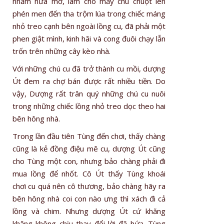
nhắm nửa mở, làm cho mấy chú chuột lén
phén men đến tha trộm lúa trong chiếc máng
nhỏ treo cạnh bên ngoài lồng cu, đã phải một
phen giật mình, kinh hãi và cong đuôi chạy lẫn
trốn trên những cây kèo nhà.
Với những chú cu đã trở thành cu mồi, dượng
Út đem ra chợ bán được rất nhiều tiền. Do
vậy, Dượng rất trân quý những chú cu nuôi
trong những chiếc lồng nhỏ treo dọc theo hai
bên hông nhà.
Trong lần đầu tiên Tùng đến chơi, thấy chàng
cũng là kẻ đồng điệu mê cu, dượng Út cũng
cho Tùng một con, nhưng bảo chàng phải đi
mua lồng để nhốt. Cô Út thấy Tùng khoái
chơi cu quá nên cô thương, bảo chàng hãy ra
bên hông nhà coi con nào ưng thì xách đi cả
lồng và chim. Nhưng dượng Út cứ khăng
khăng không chịu thay đổi lời đã hứa. Tùng