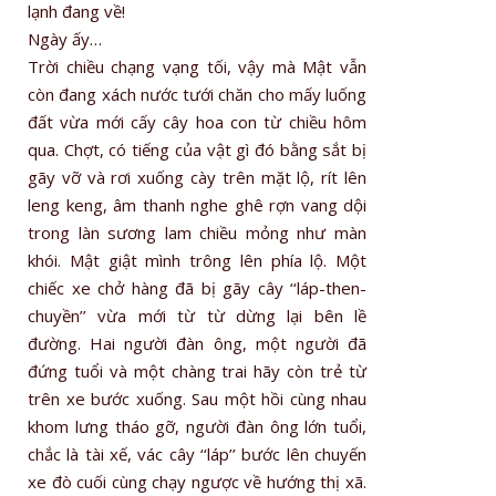
lạnh đang về!
Ngày ấy…
Trời chiều chạng vạng tối, vậy mà Mật vẫn
còn đang xách nước tưới chăn cho mấy luống
đất vừa mới cấy cây hoa con từ chiều hôm
qua. Chợt, có tiếng của vật gì đó bằng sắt bị
gãy vỡ và rơi xuống cày trên mặt lộ, rít lên
leng keng, âm thanh nghe ghê rợn vang dội
trong làn sương lam chiều mỏng như màn
khói. Mật giật mình trông lên phía lộ. Một
chiếc xe chở hàng đã bị gãy cây ‘‘láp-then-
chuyền’’ vừa mới từ từ dừng lại bên lề
đường. Hai người đàn ông, một người đã
đứng tuổi và một chàng trai hãy còn trẻ từ
trên xe bước xuống. Sau một hồi cùng nhau
khom lưng tháo gỡ, người đàn ông lớn tuổi,
chắc là tài xế, vác cây ‘‘láp’’ bước lên chuyến
xe đò cuối cùng chạy ngược về hướng thị xã.