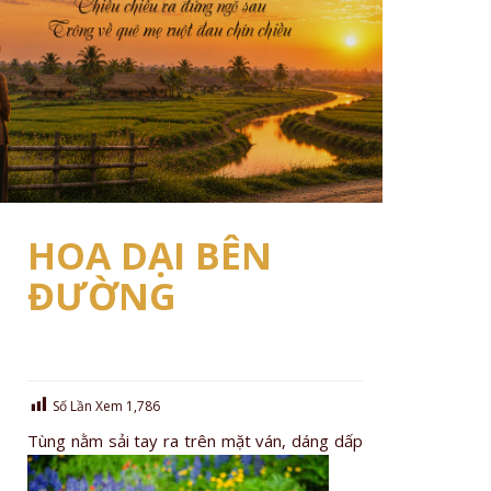
HOA DẠI BÊN
ĐƯỜNG
Số Lần Xem
1,786
T
ùng nằm sải tay ra trên mặt ván, dáng dấp