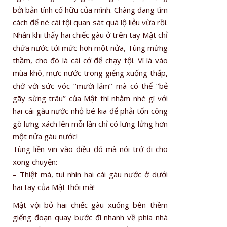
bởi bản tính cố hữu của mình. Chàng đang tìm
cách để né cái tội quan sát quá lộ liễu vừa rồi.
Nhân khi thấy hai chiếc gàu ở trên tay Mật chỉ
chứa nước tới mức hơn một nửa, Tùng mừng
thầm, cho đó là cái cớ để chạy tội. Vì là vào
mùa khô, mực nước trong giếng xuống thấp,
chớ với sức vóc ‘‘mười lăm’’ mà có thể ‘‘bẻ
gãy sừng trâu’’ của Mật thì nhằm nhè gì với
hai cái gàu nước nhỏ bé kia để phải tốn công
gò lưng xách lên mỗi lần chỉ có lưng lửng hơn
một nửa gàu nước!
Tùng liền vin vào điều đó mà nói trớ đi cho
xong chuyện:
– Thiệt mà, tui nhìn hai cái gàu nước ở dưới
hai tay của Mật thôi mà!
Mật vội bỏ hai chiếc gàu xuống bên thềm
giếng đoạn quay bước đi nhanh về phía nhà