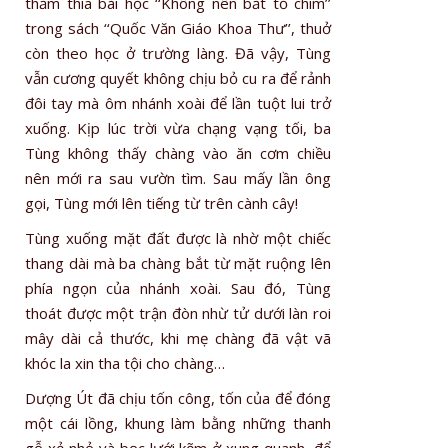
thấm thía bài học ‘‘Không nên bắt tổ chim’’
trong sách ‘‘Quốc Văn Giáo Khoa Thư’’, thuở
còn theo học ở trường làng. Đã vậy, Tùng
vẫn cương quyết không chịu bỏ cu ra để rảnh
đôi tay mà ôm nhánh xoài để lần tuột lui trở
xuống. Kịp lúc trời vừa chạng vạng tối, ba
Tùng không thấy chàng vào ăn cơm chiều
nên mới ra sau vườn tìm. Sau mấy lần ông
gọi, Tùng mới lên tiếng từ trên cành cây!
Tùng xuống mặt đất được là nhờ một chiếc
thang dài mà ba chàng bắt từ mặt ruộng lên
phía ngọn của nhánh xoài. Sau đó, Tùng
thoát được một trận đòn nhừ tử dưới làn roi
mây dài cả thước, khi mẹ chàng đã vật vã
khóc la xin tha tội cho chàng…
Dượng Út đã chịu tốn công, tốn của để đóng
một cái lồng, khung làm bằng những thanh
gỗ xẻ nhỏ và bọc lưới kẽm ở xung quanh, để