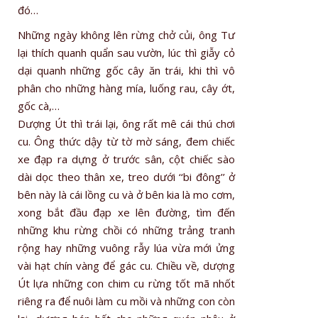
đó…
Những ngày không lên rừng chở củi, ông Tư
lại thích quanh quẩn sau vườn, lúc thì giẫy cỏ
dại quanh những gốc cây ăn trái, khi thì vô
phân cho những hàng mía, luống rau, cây ớt,
gốc cà,…
Dượng Út thì trái lại, ông rất mê cái thú chơi
cu. Ông thức dậy từ tờ mờ sáng, đem chiếc
xe đạp ra dựng ở trước sân, cột chiếc sào
dài dọc theo thân xe, treo dưới ‘‘bi đông’’ ở
bên này là cái lồng cu và ở bên kia là mo cơm,
xong bắt đầu đạp xe lên đường, tìm đến
những khu rừng chồi có những trảng tranh
rộng hay những vuông rẫy lúa vừa mới ửng
vài hạt chín vàng để gác cu. Chiều về, dượng
Út lựa những con chim cu rừng tốt mã nhốt
riêng ra để nuôi làm cu mồi và những con còn