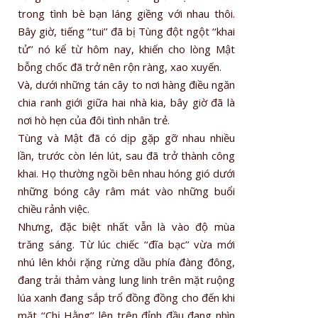
trong tình bè bạn láng giềng với nhau thôi.
Bây giờ, tiếng ‘‘tui’’ đã bị Tùng đột ngột ‘‘khai
tử’’ nó kể từ hôm nay, khiến cho lòng Mật
bỗng chốc đã trở nên rộn ràng, xao xuyến.
Và, dưới những tán cây to nơi hàng điều ngăn
chia ranh giới giữa hai nhà kia, bây giờ đã là
nơi hò hẹn của đôi tình nhân trẻ.
Tùng và Mật đã có dịp gặp gỡ nhau nhiều
lần, trước còn lén lút, sau đã trở thành công
khai. Họ thường ngồi bên nhau hóng gió dưới
những bóng cây râm mát vào những buổi
chiều rảnh việc.
Nhưng, đặc biệt nhất vẫn là vào độ mùa
trăng sáng. Từ lúc chiếc ‘‘đĩa bạc’’ vừa mới
nhú lên khỏi rặng rừng dầu phía đàng đông,
đang trải thảm vàng lung linh trên mặt ruộng
lúa xanh đang sắp trổ đồng đồng cho đến khi
mặt ‘‘Chị Hằng’’ lên trên đỉnh đầu đang nhìn