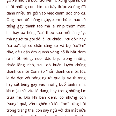
nhốt những con chim cu bẫy được và ông đã
dành nhiều thì giờ vào việc chăm sóc cho cu.
Ông theo dõi hằng ngày, xem chú cu nào có
tiếng gáy thanh tao mà lại nhịp thêm một,
hai hay ba tiếng ‘‘cu’’ theo sau mỗi lần gáy,
mà người ta gọi đó là ‘‘cu chiếc’’, ‘‘cu đôi’’ hay
‘‘cu ba’’, lại có chân cẳng to và bộ ‘‘cườm’’
dày, đều đặn ôm quanh vòng cổ là bắt đem
ra nhốt riêng, nuôi đặc biệt trong những
chiếc lồng nhỏ, sau đó huấn luyện chúng
thành cu mồi. Con nào ‘‘nổi’’ thành cu mồi, tức
là đã dạn với bóng người qua lại và thường
hay cất tiếng gáy vào những buổi bình minh,
khi mặt trời vừa ló dạng, hay trong những lúc
trưa hè. Ðôi khi ban đêm, có những con
‘‘sung’’ quá, vẫn nghển cổ lên ‘‘bo’’ từng hồi
trong trạng thái còn say ngủ với đôi mắt nửa