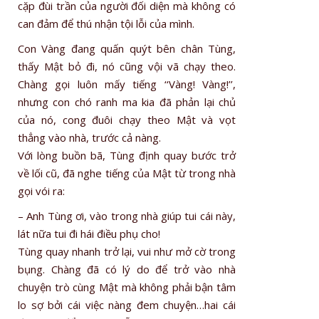
cặp đùi trần của người đối diện mà không có
can đảm để thú nhận tội lỗi của mình.
Con Vàng đang quấn quýt bên chân Tùng,
thấy Mật bỏ đi, nó cũng vội vã chạy theo.
Chàng gọi luôn mấy tiếng ‘‘Vàng! Vàng!’’,
nhưng con chó ranh ma kia đã phản lại chủ
của nó, cong đuôi chạy theo Mật và vọt
thẳng vào nhà, trước cả nàng.
Với lòng buồn bã, Tùng định quay bước trở
về lối cũ, đã nghe tiếng của Mật từ trong nhà
gọi vói ra:
– Anh Tùng ơi, vào trong nhà giúp tui cái này,
lát nữa tui đi hái điều phụ cho!
Tùng quay nhanh trở lại, vui như mở cờ trong
bụng. Chàng đã có lý do để trở vào nhà
chuyện trò cùng Mật mà không phải bận tâm
lo sợ bởi cái việc nàng đem chuyện…hai cái