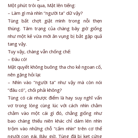
Một phút trôi qua, Mật lên tiếng:
– Làm gì mà nhìn ‘‘người ta’’ dữ vậy?
Tùng bất chợt giật mình trong nỗi thẹn
thùng. Tâm trạng của chàng bây giờ giống
như một kẻ vừa mới ăn vụng bị bắt gặp quả
tang vậy.
Tuy vậy, chàng vẫn chống chế:
– Ðâu có!
Mật quyết không buông tha cho kẻ ngoan cố,
nên gặng hỏi lại:
– Nhìn vào ‘‘người ta’’ như vậy mà còn nói
‘‘đâu có’’, chối phải không?
Tùng có cái nhược điểm là hay suy nghĩ vẩn
vơ trong lòng cùng lúc với cách nhìn chằm
chằm vào một cái gì đó, chẳng giống như
bao chàng thiếu niên khác chỉ dám lén nhìn
trộm vào những chỗ “cấm nhìn” trên cơ thể
người con gái. Bây giờ, Tùng đã bị kẹt cứng