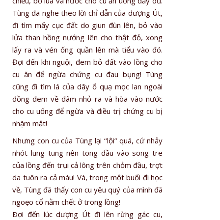
chiều, bỏ lúa và nước cho cu ăn uống đầy đủ.
Tùng đã nghe theo lời chỉ dẫn của dượng Út,
đi tìm mấy cục đất do giun đùn lên, bỏ vào
lửa than hồng nướng lên cho thật đỏ, xong
lấy ra và vén ống quần lên mà tiểu vào đó.
Đợi đến khi nguội, đem bỏ đất vào lồng cho
cu ăn để ngừa chứng cu đau bụng! Tùng
cũng đi tìm lá của dây ổ quạ mọc lan ngoài
đồng đem về đâm nhỏ ra và hòa vào nước
cho cu uống để ngừa và điều trị chứng cu bị
nhặm mắt!
Nhưng con cu của Tùng lại ‘‘lội’’ quá, cứ nhảy
nhót lung tung nên tong đầu vào song tre
của lồng đến trụi cả lông trên chỏm đầu, trợt
da tuôn ra cả máu! Và, trong một buổi đi học
về, Tùng đã thấy con cu yêu quý của mình đã
ngoẹo cổ nằm chết ở trong lồng!
Ðợi đến lúc dượng Út đi lên rừng gác cu,