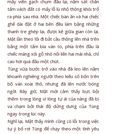
mấy viên gạch chụm đầu lại, nằm sát chân
tấm vách đất có mấy lỗ lù nhỏ thông khói trổ
ra phía sau nhà. Một chiếc bàn ăn và hai chiếc
ghế dài đặt ở hai bên đều làm bằng những
thanh tre ghép lại, được kê giữa gian còn lại.
Mật lần theo lối đi bắt cầu thông lên nhà trên
bằng một tấm bìa ván to, phía trên đầu là
chiếc máng xối gỗ nhỏ nối liền hai mái nhà, chỉ
cao hơi quá đầu một chút.
Tùng vừa bước trở vào nhà đã leo lên nằm
khoanh nghiêng người theo kiểu số bốn trên
bộ ván xoài thô, nhưng đã lên nước bóng
ngời. Bây giờ, Mật mới cảm thấy bực bội
thêm trong lòng vì lòng tự ái của nàng đã bị
va chạm bởi thái độ dửng dưng của Tùng
ngay trong lúc này.
Nghĩ lại, Mật thấy mình cũng có lỗi trong việc
tự ý bỏ rơi Tùng để chạy theo một tình yêu