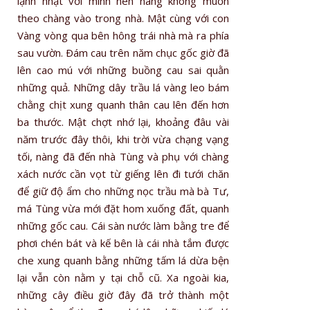
lạnh nhạt với mình nên nàng không muốn
theo chàng vào trong nhà. Mật cùng với con
Vàng vòng qua bên hông trái nhà mà ra phía
sau vườn. Ðám cau trên năm chục gốc giờ đã
lên cao mú với những buồng cau sai quằn
những quả. Những dây trầu lá vàng leo bám
chằng chịt xung quanh thân cau lên đến hơn
ba thước. Mật chợt nhớ lại, khoảng đâu vài
năm trước đây thôi, khi trời vừa chạng vạng
tối, nàng đã đến nhà Tùng và phụ với chàng
xách nước cần vọt từ giếng lên đi tưới chăn
để giữ độ ẩm cho những nọc trầu mà bà Tư,
má Tùng vừa mới đặt hom xuống đất, quanh
những gốc cau. Cái sàn nước làm bằng tre để
phơi chén bát và kế bên là cái nhà tắm được
che xung quanh bằng những tấm lá dừa bện
lại vẫn còn nằm y tại chỗ cũ. Xa ngoài kia,
những cây điều giờ đây đã trở thành một