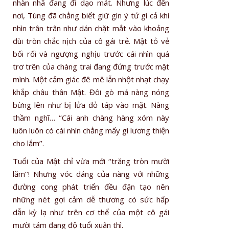
nhàn nhã đang đi dạo mát. Nhưng lúc đến
nơi, Tùng đã chẳng biết giữ gìn ý tứ gì cả khi
nhìn trân trân như dán chặt mắt vào khoảng
đùi tròn chắc nịch của cô gái trẻ. Mật tỏ vẻ
bối rối và ngượng nghịu trước cái nhìn quá
trơ trẽn của chàng trai đang đứng trước mặt
mình. Một cảm giác đê mê lẫn nhột nhạt chạy
khắp châu thân Mật. Đôi gò má nàng nóng
bừng lên như bị lửa đỏ táp vào mặt. Nàng
thầm nghĩ… ‘‘Cái anh chàng hàng xóm này
luôn luôn có cái nhìn chẳng mấy gì lương thiện
cho lắm’’.
Tuổi của Mật chỉ vừa mới ‘‘trăng tròn mười
lăm’’! Nhưng vóc dáng của nàng với những
đường cong phát triển đều đặn tạo nên
những nét gợi cảm dễ thương có sức hấp
dẫn kỳ lạ như trên cơ thể của một cô gái
mười tám đang độ tuổi xuân thì.