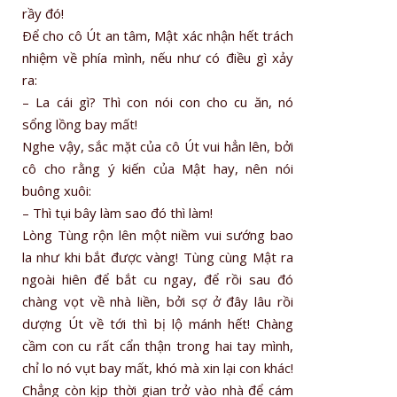
rầy đó!
Ðể cho cô Út an tâm, Mật xác nhận hết trách
nhiệm về phía mình, nếu như có điều gì xảy
ra:
– La cái gì? Thì con nói con cho cu ăn, nó
sổng lồng bay mất!
Nghe vậy, sắc mặt của cô Út vui hẳn lên, bởi
cô cho rằng ý kiến của Mật hay, nên nói
buông xuôi:
– Thì tụi bây làm sao đó thì làm!
Lòng Tùng rộn lên một niềm vui sướng bao
la như khi bắt được vàng! Tùng cùng Mật ra
ngoài hiên để bắt cu ngay, để rồi sau đó
chàng vọt về nhà liền, bởi sợ ở đây lâu rồi
dượng Út về tới thì bị lộ mánh hết! Chàng
cầm con cu rất cẩn thận trong hai tay mình,
chỉ lo nó vụt bay mất, khó mà xin lại con khác!
Chẳng còn kịp thời gian trở vào nhà để cám