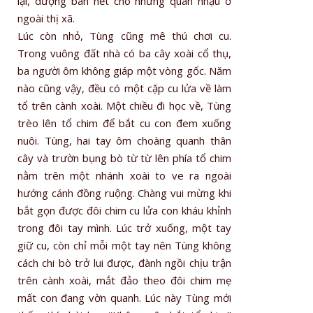
lại, dượng bán hết cho những quán nhậu ở
ngoài thị xã.
Lúc còn nhỏ, Tùng cũng mê thú chơi cu.
Trong vuông đất nhà có ba cây xoài cổ thụ,
ba người ôm không giáp một vòng gốc. Năm
nào cũng vậy, đều có một cặp cu lửa về làm
tổ trên cành xoài. Một chiều đi học về, Tùng
trèo lên tổ chim để bắt cu con đem xuống
nuôi. Tùng, hai tay ôm choàng quanh thân
cây và trườn bụng bò từ từ lên phía tổ chim
nằm trên một nhánh xoài to ve ra ngoài
hướng cánh đồng ruộng. Chàng vui mừng khi
bắt gọn được đôi chim cu lửa con kháu khỉnh
trong đôi tay mình. Lúc trở xuống, một tay
giữ cu, còn chỉ mỗi một tay nên Tùng không
cách chi bò trở lui được, đành ngồi chịu trận
trên cành xoài, mắt đảo theo đôi chim mẹ
mất con đang vờn quanh. Lúc này Tùng mới