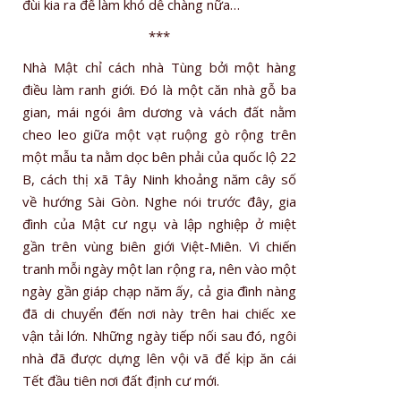
đùi kia ra để làm khó dễ chàng nữa…
***
Nhà Mật chỉ cách nhà Tùng bởi một hàng
điều làm ranh giới. Ðó là một căn nhà gỗ ba
gian, mái ngói âm dương và vách đất nằm
cheo leo giữa một vạt ruộng gò rộng trên
một mẫu ta nằm dọc bên phải của quốc lộ 22
B, cách thị xã Tây Ninh khoảng năm cây số
về hướng Sài Gòn. Nghe nói trước đây, gia
đình của Mật cư ngụ và lập nghiệp ở miệt
gần trên vùng biên giới Việt-Miên. Vì chiến
tranh mỗi ngày một lan rộng ra, nên vào một
ngày gần giáp chạp năm ấy, cả gia đình nàng
đã di chuyển đến nơi này trên hai chiếc xe
vận tải lớn. Những ngày tiếp nối sau đó, ngôi
nhà đã được dựng lên vội vã để kịp ăn cái
Tết đầu tiên nơi đất định cư mới.