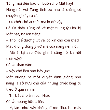
Tùng mới đến báo tin buồn cho Mật hay!
Nàng nói với Tùng tỉnh bơ như là chẳng có
chuyện gì xảy ra cả:
– Cu chết chớ ai chết mà lo dữ vậy!
Cô Út thấy Tùng có vẻ mặt tiu nguỷu khi bị
Mật nạt, bà lên tiếng:
– Thôi, để dượng Út về, cô xin cho con khác!
Mật không đồng ý với mẹ của nàng nên nói:
– Má à, tại sao điều gì má cũng hỏi ba hết
trơn vậy?
Cô Út than vãn:
– Vậy chớ làm sao bây giờ!
Mật buông ra một quyết định giống như
nàng là sở hữu chủ của những chiếc lồng cu
treo ở quanh nhà:
– Thì bắt cho ảnh con khác!
Cô Út hoảng hốt la lên:
– Ý, làm như vậy không được đâu, ba mày