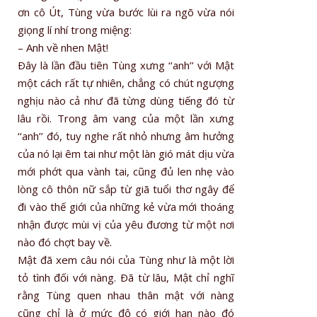
ơn cô Út, Tùng vừa bước lùi ra ngõ vừa nói
giọng lí nhí trong miệng:
– Anh về nhen Mật!
Ðây là lần đầu tiên Tùng xưng ‘‘anh’’ với Mật
một cách rất tự nhiên, chẳng có chút ngượng
nghịu nào cả như đã từng dùng tiếng đó từ
lâu rồi. Trong âm vang của một lần xưng
‘‘anh’’ đó, tuy nghe rất nhỏ nhưng âm hưởng
của nó lại êm tai như một làn gió mát dịu vừa
mới phớt qua vành tai, cũng đủ len nhẹ vào
lòng cô thôn nữ sắp từ giã tuổi thơ ngây để
đi vào thế giới của những kẻ vừa mới thoáng
nhận được mùi vị của yêu đương từ một nơi
nào đó chợt bay về.
Mật đã xem câu nói của Tùng như là một lời
tỏ tình đối với nàng. Ðã từ lâu, Mật chỉ nghĩ
rằng Tùng quen nhau thân mật với nàng
cũng chỉ là ở mức độ có giới hạn nào đó