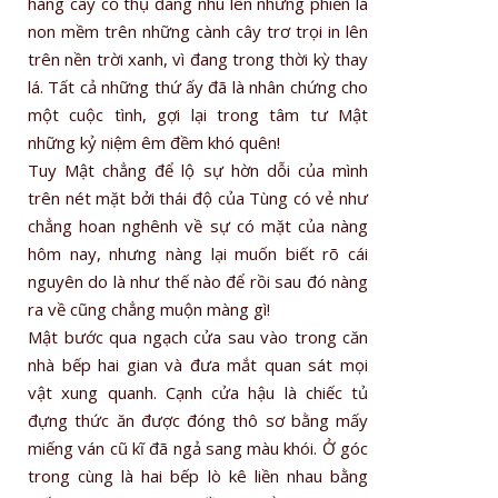
hàng cây cổ thụ đang nhú lên những phiến lá
non mềm trên những cành cây trơ trọi in lên
trên nền trời xanh, vì đang trong thời kỳ thay
lá. Tất cả những thứ ấy đã là nhân chứng cho
một cuộc tình, gợi lại trong tâm tư Mật
những kỷ niệm êm đềm khó quên!
Tuy Mật chẳng để lộ sự hờn dỗi của mình
trên nét mặt bởi thái độ của Tùng có vẻ như
chẳng hoan nghênh về sự có mặt của nàng
hôm nay, nhưng nàng lại muốn biết rõ cái
nguyên do là như thế nào để rồi sau đó nàng
ra về cũng chẳng muộn màng gì!
Mật bước qua ngạch cửa sau vào trong căn
nhà bếp hai gian và đưa mắt quan sát mọi
vật xung quanh. Cạnh cửa hậu là chiếc tủ
đựng thức ăn được đóng thô sơ bằng mấy
miếng ván cũ kĩ đã ngả sang màu khói. Ở góc
trong cùng là hai bếp lò kê liền nhau bằng