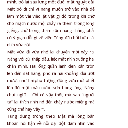
mình, bỏ lại sau lưng một đuôi mắt nguýt dài.
Mật bỏ đi chỉ vì nàng muốn trở vào nhà để
làm một vài việc lặt vặt gì đó trong khi chờ
cho mạch nước mội chảy ra thêm trong lòng
giếng, chớ trong thâm tâm nàng chẳng phải
có ý giận dỗi gì về việc Tùng đã chối bừa cái
nhìn vừa rồi.
Mật vừa đi vừa nhớ lại chuyện mới xảy ra.
Nàng vội cúi thấp đầu, liếc mắt nhìn xuống hai
chân mình. Hai ống quần lãnh đen xắn tròn
lên đến sát háng, phô ra hai khoảng đùi ướt
mượt như hai pho tượng đồng vừa mới phết
lên đó một màu nước sơn bóng láng. Nàng
chợt nghĩ… ‘‘Chỉ có vậy thôi, mà sao ‘‘người
ta’’ lại thích nhìn nó đến chảy nước miếng mà
cũng chả hay vậy?’’.
Tùng đứng trông theo Mật mà lòng băn
khoăn hối hận về nỗi dại dột dám nhìn vào