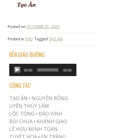
Tạo Ân
Posted on
OCTOBER 25, 2020
Posted in
THƠ
Tagged
TẠO ÂN
BÊN GIÁO ĐƯỜNG
Audio
00:00
00:00
Player
CỘNG TÁC
TẠO ÂN •
NGUYÊN BÔNG
UYÊN THÚY LÂM
LỘC TÒNG
ĐÀO VINH
•
BÙI CHUA
KHÁNH GIAO
•
LÊ HỮU MINH TOÁN
TUYẾT HOA
ÉN TRẮNG
•