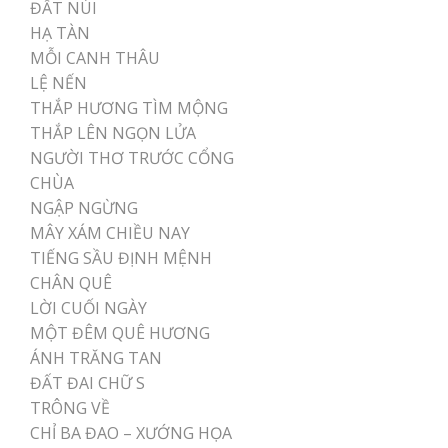
ĐẤT NÚI
HẠ TÀN
MỖI CANH THÂU
LỆ NẾN
THẮP HƯƠNG TÌM MỘNG
THẮP LÊN NGỌN LỬA
NGƯỜI THƠ TRƯỚC CỔNG
CHÙA
NGẬP NGỪNG
MÂY XÁM CHIỀU NAY
TIẾNG SẦU ĐỊNH MỆNH
CHÂN QUÊ
LỜI CUỐI NGÀY
MỘT ĐÊM QUÊ HƯƠNG
ÁNH TRĂNG TAN
ĐẤT ĐAI CHỮ S
TRÔNG VỀ
CHỈ BA ĐAO – XƯỚNG HỌA