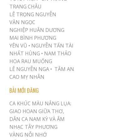
TRANG CHÂU
LÊ TRỌNG NGUYỄN
VĂN NGỌC
NGHIỆP HUÂN DƯƠNG
MAI BÌNH PHƯƠNG
YÊN VŨ
•
NGUYỄN TẤN TÀI
NHẤT HÙNG
•
NAM THẢO
HOA RAU MUỐNG
LÊ NGUYỄN NGA •
TÂM AN
CAO MỴ NHÂN
BÀI MỚI ĐĂNG
CA KHÚC MÀU NẮNG LỤA:
GIAO HOAN GIỮA THƠ,
DÂN CA NAM KỲ VÀ ÂM
NHẠC TÂY PHƯƠNG
VÀNG NỖI NHỚ