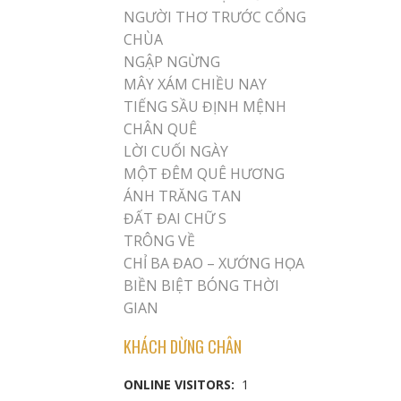
NGƯỜI THƠ TRƯỚC CỔNG
CHÙA
NGẬP NGỪNG
MÂY XÁM CHIỀU NAY
TIẾNG SẦU ĐỊNH MỆNH
CHÂN QUÊ
LỜI CUỐI NGÀY
MỘT ĐÊM QUÊ HƯƠNG
ÁNH TRĂNG TAN
ĐẤT ĐAI CHỮ S
TRÔNG VỀ
CHỈ BA ĐAO – XƯỚNG HỌA
BIỀN BIỆT BÓNG THỜI
GIAN
KHÁCH DỪNG CHÂN
ONLINE VISITORS:
1