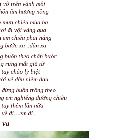
t vỡ trên vành môi
hôn ấm hương nồng
 mưa chiều mùa hạ
ời đi vội vàng qua
n em chiều phai nắng
g bước xa ..dần xa
g buồn theo chân bước
g rưng mắt giã từ
 tay chào ly biệt
ời về dấu niềm đau
 đứng buồn trông theo
g em nghiêng đường chiều
 tay thêm lần nữa
 về đi…em đi..
 Vũ