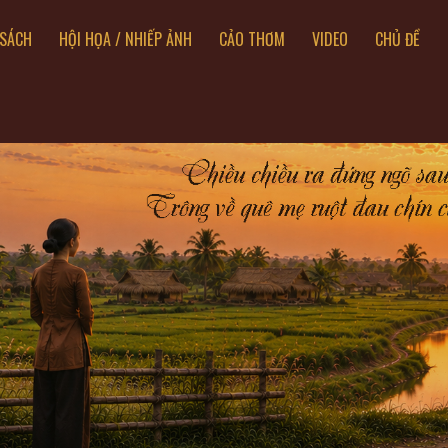
SÁCH
HỘI HỌA / NHIẾP ẢNH
CẢO THƠM
VIDEO
CHỦ ĐỀ