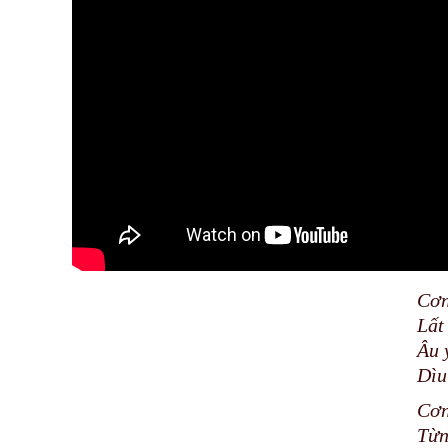
Cơn
Lất
Âu 
Dìu
Cơn
Từn