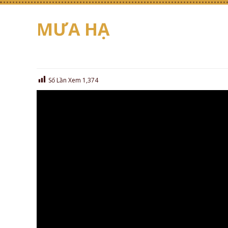
MƯA HẠ
Số Lần Xem
1,374