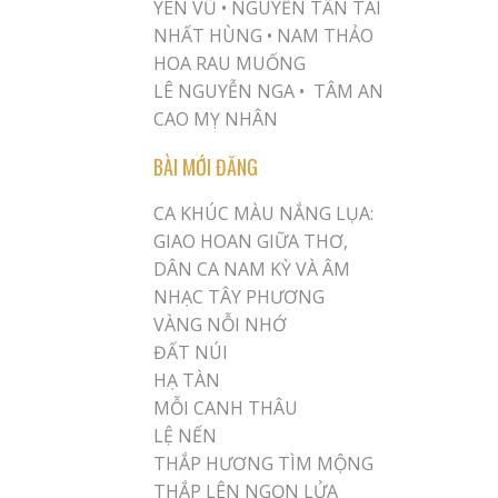
YÊN VŨ
•
NGUYỄN TẤN TÀI
NHẤT HÙNG
•
NAM THẢO
HOA RAU MUỐNG
LÊ NGUYỄN NGA •
TÂM AN
CAO MỴ NHÂN
BÀI MỚI ĐĂNG
CA KHÚC MÀU NẮNG LỤA:
GIAO HOAN GIỮA THƠ,
DÂN CA NAM KỲ VÀ ÂM
NHẠC TÂY PHƯƠNG
VÀNG NỖI NHỚ
ĐẤT NÚI
HẠ TÀN
MỖI CANH THÂU
LỆ NẾN
THẮP HƯƠNG TÌM MỘNG
THẮP LÊN NGỌN LỬA