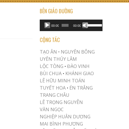
BÊN GIÁO ĐƯỜNG
USE UP/DOWN ARROW KEYS TO INCREASE OR DECREASE VOLUME.
Audio
00:00
00:00
Player
CỘNG TÁC
TẠO ÂN •
NGUYÊN BÔNG
UYÊN THÚY LÂM
LỘC TÒNG
ĐÀO VINH
•
BÙI CHUA
KHÁNH GIAO
•
LÊ HỮU MINH TOÁN
TUYẾT HOA
ÉN TRẮNG
•
TRANG CHÂU
LÊ TRỌNG NGUYỄN
VĂN NGỌC
NGHIỆP HUÂN DƯƠNG
MAI BÌNH PHƯƠNG