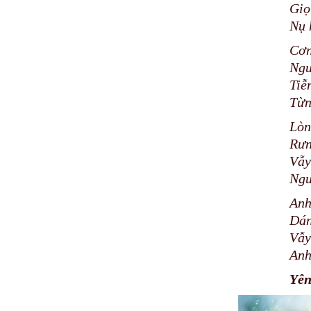
Giọ
Nụ 
Cơn
Ngư
Tiễ
Từn
Lòn
Rưn
Vẫy
Ngư
Anh
Dán
Vẫy
Anh
Yên