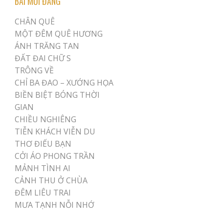
BÀI MỚI ĐĂNG
CHÂN QUÊ
MỘT ĐÊM QUÊ HƯƠNG
ÁNH TRĂNG TAN
ĐẤT ĐAI CHỮ S
TRÔNG VỀ
CHỈ BA ĐAO – XƯỚNG HỌA
BIỀN BIỆT BÓNG THỜI
GIAN
CHIỀU NGHIÊNG
TIỄN KHÁCH VIỄN DU
THƠ ĐIẾU BẠN
CỞI ÁO PHONG TRẦN
MẢNH TÌNH AI
CẢNH THU Ở CHÙA
ĐÊM LIÊU TRAI
MƯA TẠNH NỖI NHỚ