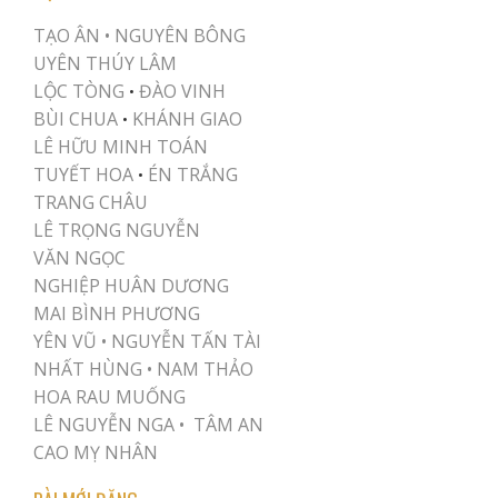
TẠO ÂN •
NGUYÊN BÔNG
UYÊN THÚY LÂM
LỘC TÒNG
ĐÀO VINH
•
BÙI CHUA
KHÁNH GIAO
•
LÊ HỮU MINH TOÁN
TUYẾT HOA
ÉN TRẮNG
•
TRANG CHÂU
LÊ TRỌNG NGUYỄN
VĂN NGỌC
NGHIỆP HUÂN DƯƠNG
MAI BÌNH PHƯƠNG
YÊN VŨ
•
NGUYỄN TẤN TÀI
NHẤT HÙNG
•
NAM THẢO
HOA RAU MUỐNG
LÊ NGUYỄN NGA •
TÂM AN
CAO MỴ NHÂN