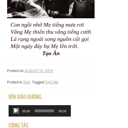
Con ngồi nhớ Mẹ tiếng mưa rơi
Vắng Mẹ thiên thu vắng tiếng cười
Lá rụng ngoài song nguồn cội gọi
Một ngày đáy hạ Mẹ lên trời.
Tạo Ân
Posted on
AUGUST 15, 2019
Posted in
THƠ
Tagged
TẠO ÂN
BÊN GIÁO ĐƯỜNG
Audio
00:00
00:00
Player
CỘNG TÁC