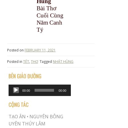
Hùng
Bài Thơ
Cuối Cùng
Năm Canh
Tý
Posted on
FEBRUARY 11, 2021
Posted in
TẾT
,
THƠ
Tagged
NHẤT HÙNG
BÊN GIÁO ĐƯỜNG
Audio
00:00
00:00
Player
CỘNG TÁC
TẠO ÂN •
NGUYÊN BÔNG
UYÊN THÚY LÂM