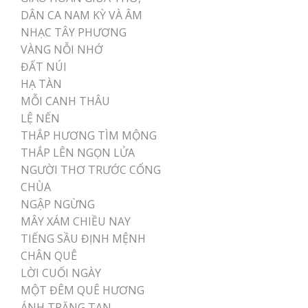
DÂN CA NAM KỲ VÀ ÂM
NHẠC TÂY PHƯƠNG
VÀNG NỖI NHỚ
ĐẤT NÚI
HẠ TÀN
MỖI CANH THÂU
LỆ NẾN
THẮP HƯƠNG TÌM MỘNG
THẮP LÊN NGỌN LỬA
NGƯỜI THƠ TRƯỚC CỔNG
CHÙA
NGẬP NGỪNG
MÂY XÁM CHIỀU NAY
TIẾNG SẦU ĐỊNH MỆNH
CHÂN QUÊ
LỜI CUỐI NGÀY
MỘT ĐÊM QUÊ HƯƠNG
ÁNH TRĂNG TAN