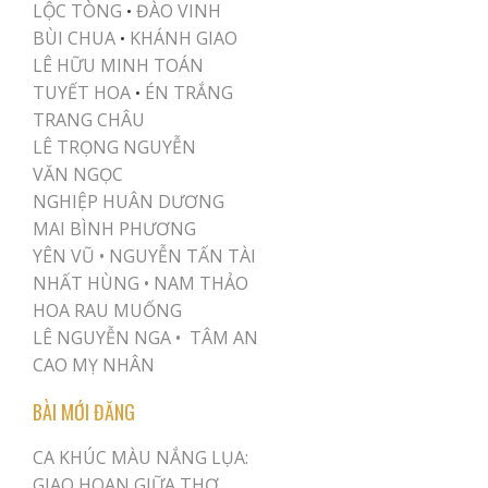
LỘC TÒNG
ĐÀO VINH
•
BÙI CHUA
KHÁNH GIAO
•
LÊ HỮU MINH TOÁN
TUYẾT HOA
ÉN TRẮNG
•
TRANG CHÂU
LÊ TRỌNG NGUYỄN
VĂN NGỌC
NGHIỆP HUÂN DƯƠNG
MAI BÌNH PHƯƠNG
YÊN VŨ
•
NGUYỄN TẤN TÀI
NHẤT HÙNG
•
NAM THẢO
HOA RAU MUỐNG
LÊ NGUYỄN NGA •
TÂM AN
CAO MỴ NHÂN
BÀI MỚI ĐĂNG
CA KHÚC MÀU NẮNG LỤA:
GIAO HOAN GIỮA THƠ,