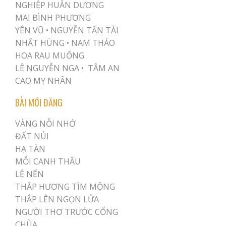
NGHIỆP HUÂN DƯƠNG
MAI BÌNH PHƯƠNG
YÊN VŨ
•
NGUYỄN TẤN TÀI
NHẤT HÙNG
•
NAM THẢO
HOA RAU MUỐNG
LÊ NGUYỄN NGA •
TÂM AN
CAO MỴ NHÂN
BÀI MỚI ĐĂNG
VÀNG NỖI NHỚ
ĐẤT NÚI
HẠ TÀN
MỖI CANH THÂU
LỆ NẾN
THẮP HƯƠNG TÌM MỘNG
THẮP LÊN NGỌN LỬA
NGƯỜI THƠ TRƯỚC CỔNG
CHÙA