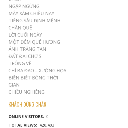
NGẬP NGỪNG
MÂY XÁM CHIỀU NAY
TIẾNG SẦU ĐỊNH MỆNH
CHÂN QUÊ
LỜI CUỐI NGÀY
MỘT ĐÊM QUÊ HƯƠNG
ÁNH TRĂNG TAN
ĐẤT ĐAI CHỮ S
TRÔNG VỀ
CHỈ BA ĐAO – XƯỚNG HỌA
BIỀN BIỆT BÓNG THỜI
GIAN
CHIỀU NGHIÊNG
KHÁCH DỪNG CHÂN
ONLINE VISITORS:
0
TOTAL VIEWS:
426,403