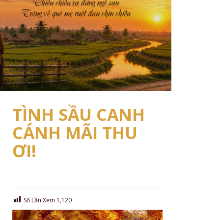
TÌNH SẦU CANH
CÁNH MÃI THU
ƠI!
Số Lần Xem
1,120