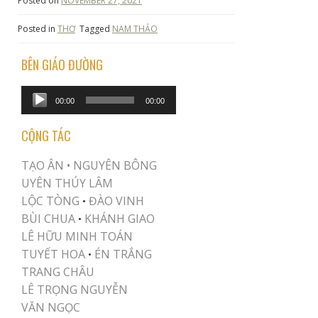
Posted on
NOVEMBER 27, 2021
Posted in
THƠ
Tagged
NAM THẢO
BÊN GIÁO ĐƯỜNG
Audio
00:00
00:00
Player
CỘNG TÁC
TẠO ÂN •
NGUYÊN BÔNG
UYÊN THÚY LÂM
LỘC TÒNG
ĐÀO VINH
•
BÙI CHUA
KHÁNH GIAO
•
LÊ HỮU MINH TOÁN
TUYẾT HOA
ÉN TRẮNG
•
TRANG CHÂU
LÊ TRỌNG NGUYỄN
VĂN NGỌC