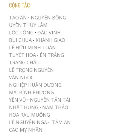
CỘNG TÁC
TẠO ÂN •
NGUYÊN BÔNG
UYÊN THÚY LÂM
LỘC TÒNG
ĐÀO VINH
•
BÙI CHUA
KHÁNH GIAO
•
LÊ HỮU MINH TOÁN
TUYẾT HOA
ÉN TRẮNG
•
TRANG CHÂU
LÊ TRỌNG NGUYỄN
VĂN NGỌC
NGHIỆP HUÂN DƯƠNG
MAI BÌNH PHƯƠNG
YÊN VŨ
•
NGUYỄN TẤN TÀI
NHẤT HÙNG
•
NAM THẢO
HOA RAU MUỐNG
LÊ NGUYỄN NGA •
TÂM AN
CAO MỴ NHÂN