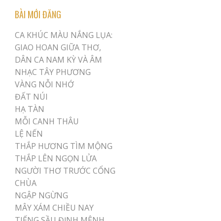
BÀI MỚI ĐĂNG
CA KHÚC MÀU NẮNG LỤA:
GIAO HOAN GIỮA THƠ,
DÂN CA NAM KỲ VÀ ÂM
NHẠC TÂY PHƯƠNG
VÀNG NỖI NHỚ
ĐẤT NÚI
HẠ TÀN
MỖI CANH THÂU
LỆ NẾN
THẮP HƯƠNG TÌM MỘNG
THẮP LÊN NGỌN LỬA
NGƯỜI THƠ TRƯỚC CỔNG
CHÙA
NGẬP NGỪNG
MÂY XÁM CHIỀU NAY
TIẾNG SẦU ĐỊNH MỆNH