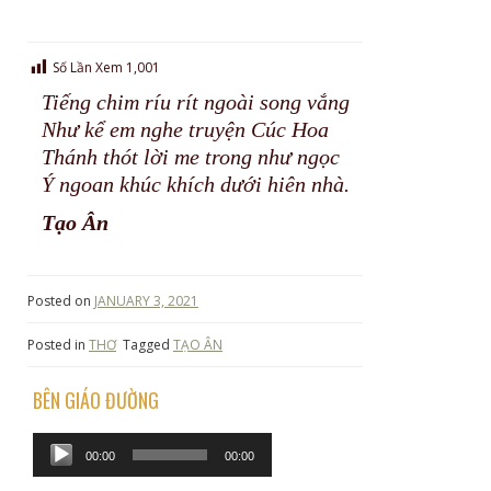
Số Lần Xem
1,001
Tiếng chim ríu rít ngoài song vắng
Như kể em nghe truyện Cúc Hoa
Thánh thót lời me trong như ngọc
Ý ngoan khúc khích dưới hiên nhà.
Tạo Ân
Posted on
JANUARY 3, 2021
Posted in
THƠ
Tagged
TẠO ÂN
BÊN GIÁO ĐƯỜNG
Audio
00:00
00:00
Player