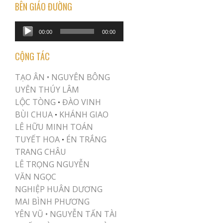
BÊN GIÁO ĐƯỜNG
Audio
00:00
00:00
Player
CỘNG TÁC
TẠO ÂN •
NGUYÊN BÔNG
UYÊN THÚY LÂM
LỘC TÒNG
ĐÀO VINH
•
BÙI CHUA
KHÁNH GIAO
•
LÊ HỮU MINH TOÁN
TUYẾT HOA
ÉN TRẮNG
•
TRANG CHÂU
LÊ TRỌNG NGUYỄN
VĂN NGỌC
NGHIỆP HUÂN DƯƠNG
MAI BÌNH PHƯƠNG
YÊN VŨ
•
NGUYỄN TẤN TÀI