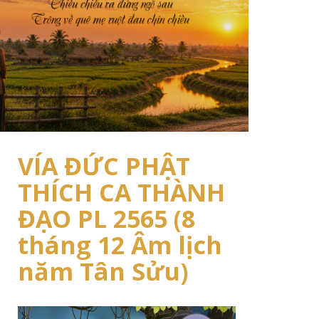
VÍA ĐỨC PHẬT
THÍCH CA THÀNH
ĐẠO PL 2565 (8
tháng 12 Âm lịch
năm Tân Sửu)