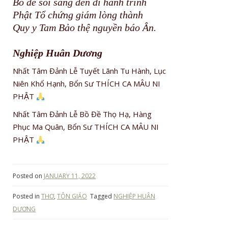
Bồ đề soi sáng đến đi hành trình
Phật Tổ chứng giám lòng thành
Quy y Tam Bảo thệ nguyền báo Ân.
Nghiệp Huân Dương
Nhất Tâm Đảnh Lễ Tuyết Lãnh Tu Hành, Lục
Niên Khổ Hạnh, Bổn Sư THÍCH CA MÂU NI
PHẬT
Nhất Tâm Đảnh Lễ Bồ Đề Thọ Hạ, Hàng
Phục Ma Quân, Bổn Sư THÍCH CA MÂU NI
PHẬT
Posted on
JANUARY 11, 2022
Posted in
THƠ
,
TÔN GIÁO
Tagged
NGHIỆP HUÂN
DƯƠNG