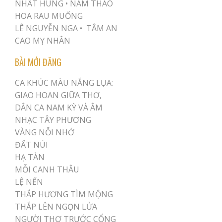
NHẤT HÙNG
•
NAM THẢO
HOA RAU MUỐNG
LÊ NGUYỄN NGA •
TÂM AN
CAO MỴ NHÂN
BÀI MỚI ĐĂNG
CA KHÚC MÀU NẮNG LỤA:
GIAO HOAN GIỮA THƠ,
DÂN CA NAM KỲ VÀ ÂM
NHẠC TÂY PHƯƠNG
VÀNG NỖI NHỚ
ĐẤT NÚI
HẠ TÀN
MỖI CANH THÂU
LỆ NẾN
THẮP HƯƠNG TÌM MỘNG
THẮP LÊN NGỌN LỬA
NGƯỜI THƠ TRƯỚC CỔNG