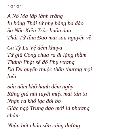
~o~o~
A Nô Ma lấp lánh trăng
In bóng Thái tử nhẹ băng ba đào
Sa Nặc Kiền Trắc buồn đau
Thái Tử tầm Đạo mai sau nguyện về
Ca Tỳ La Vệ đêm khuya
Từ giã Công chúa ra đi lặng thầm
Thành Phật sẽ độ Phụ vương
Da Du quyến thuộc thân thương mọi
loài
Sáu năm khổ hạnh đêm ngày
Rừng già núi tuyết miệt mài tấn tu
Nhận ra khổ lạc đôi bờ
Giác ngộ Trung đạo mới là phương
châm
Nhận bát cháo sữa cúng dường