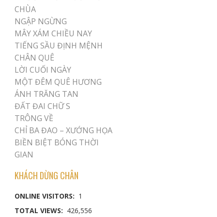
CHÙA
NGẬP NGỪNG
MÂY XÁM CHIỀU NAY
TIẾNG SẦU ĐỊNH MỆNH
CHÂN QUÊ
LỜI CUỐI NGÀY
MỘT ĐÊM QUÊ HƯƠNG
ÁNH TRĂNG TAN
ĐẤT ĐAI CHỮ S
TRÔNG VỀ
CHỈ BA ĐAO – XƯỚNG HỌA
BIỀN BIỆT BÓNG THỜI
GIAN
KHÁCH DỪNG CHÂN
ONLINE VISITORS:
1
TOTAL VIEWS:
426,556