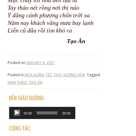
Tay thảo nét rồng nơi thị náo
Ý dâng cánh phượng chốn trời xa
Năm nay khách vắng mưa bay lạnh
Liễn cũ đâu rồi tìm khó ra
Tạo Ân
Posted on
JANUARY 6, 2021
Posted in
MÙA XUÂN
,
TẾT
,
THƠ
,
XƯỚNG HỌA
Tagged
NAM THẢO
,
TẠO ÂN
BÊN GIÁO ĐƯỜNG
Audio
00:00
00:00
Player
CỘNG TÁC