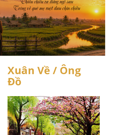
Xuân Về / Ông
Đồ