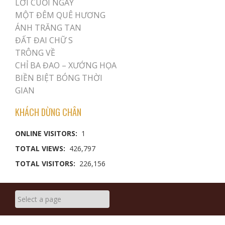
LỜI CUỐI NGÀY
MỘT ĐÊM QUÊ HƯƠNG
ÁNH TRĂNG TAN
ĐẤT ĐAI CHỮ S
TRÔNG VỀ
CHỈ BA ĐAO – XƯỚNG HỌA
BIỀN BIỆT BÓNG THỜI
GIAN
KHÁCH DỪNG CHÂN
ONLINE VISITORS:
1
TOTAL VIEWS:
426,797
TOTAL VISITORS:
226,156