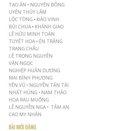
TẠO ÂN •
NGUYÊN BÔNG
UYÊN THÚY LÂM
LỘC TÒNG
ĐÀO VINH
•
BÙI CHUA
KHÁNH GIAO
•
LÊ HỮU MINH TOÁN
TUYẾT HOA
ÉN TRẮNG
•
TRANG CHÂU
LÊ TRỌNG NGUYỄN
VĂN NGỌC
NGHIỆP HUÂN DƯƠNG
MAI BÌNH PHƯƠNG
YÊN VŨ
•
NGUYỄN TẤN TÀI
NHẤT HÙNG
•
NAM THẢO
HOA RAU MUỐNG
LÊ NGUYỄN NGA •
TÂM AN
CAO MỴ NHÂN
BÀI MỚI ĐĂNG