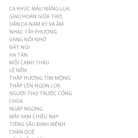
CA KHÚC MÀU NẮNG LỤA:
GIAO HOAN GIỮA THƠ,
DÂN CA NAM KỲ VÀ ÂM
NHẠC TÂY PHƯƠNG
VÀNG NỖI NHỚ
ĐẤT NÚI
HẠ TÀN
MỖI CANH THÂU
LỆ NẾN
THẮP HƯƠNG TÌM MỘNG
THẮP LÊN NGỌN LỬA
NGƯỜI THƠ TRƯỚC CỔNG
CHÙA
NGẬP NGỪNG
MÂY XÁM CHIỀU NAY
TIẾNG SẦU ĐỊNH MỆNH
CHÂN QUÊ