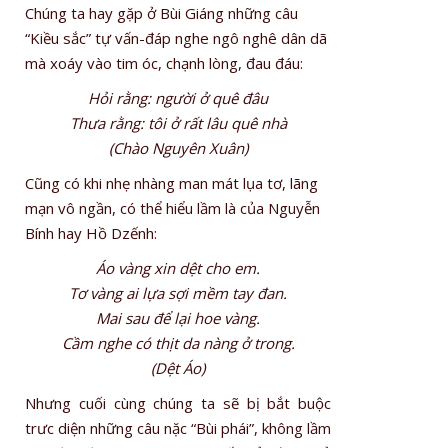
Chúng ta hay gặp ở Bùi Giáng những câu
“Kiều sắc” tự vấn-đáp nghe ngô nghê dân dã
mà xoáy vào tim óc, chạnh lòng, đau đáu:
Hỏi rằng: người ở quê đâu
Thưa rằng: tôi ở rất lâu quê nhà
(Chào Nguyên Xuân)
Cũng có khi nhẹ nhàng man mát lụa tơ, lãng
mạn vô ngần, có thể hiểu lầm là của Nguyễn
Bính hay Hồ Dzếnh:
Áo vàng xin dệt cho em.
Tơ vàng ai lựa sợi mềm tay đan.
Mai sau để lại hoe vàng.
Cầm nghe có thịt da nàng ở trong.
(Dệt Áo)
Nhưng cuối cùng chúng ta sẽ bị bắt buộc
trưc diện những câu nặc “Bùi phái”, không lầm