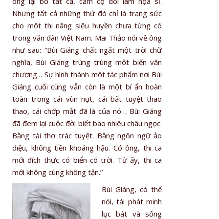
ông lại bỏ tất cả, cầm cọ đòi làm họa sĩ.
Nhưng tất cả những thứ đó chỉ là trang sức
cho một thi năng siêu huyền chưa từng có
trong văn đàn Việt Nam. Mai Thảo nói về ông
như sau: “Bùi Giáng chất ngất một trời chữ
nghĩa, Bùi Giáng trùng trùng một biển văn
chương… Sự hình thành một tác phẩm nơi Bùi
Giáng cuối cùng vẫn còn là một bí ẩn hoàn
toàn trong cái vùn nụt, cái bất tuyệt thao
thao, cái chớp mắt đã là của nó… Bùi Giáng
đã đem lại cuộc đời biết bao nhiêu châu ngọc.
Bằng tài thơ trác tuyệt. Bằng ngôn ngữ ảo
diệu, không tiền khoáng hậu. Có ông, thi ca
mới đích thực có biển có trời. Từ ấy, thi ca
mới không cùng không tận.”
Bùi Giáng, có thể
nói, tái phát minh
lục bát và sống