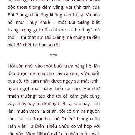
độc thoại trong đêm vắng; với tính tình của
Bùi Giáng, chắc ông không cần tri kỷ. Và nếu
nói như Thụy Khuê − một Bùi Giáng biết
trang trọng gọt dũa chỉ xòe ra thơ “hay” mà
thôi − thì thật sự: Bùi Giáng mà chúng ta đều
biết đã chết từ ban sơ rồi!
***
Hồi còn nhỏ, vào một buổi trưa nắng hè, lần
đầu được mẹ mua cho cây cà rem, vừa nuốt
qua cổ, tôi cảm nhận được ngay sự mát lạnh,
ngon ngọt mà chẳng hiểu tại sao. Hai chữ
“miên trường” tạo cho tôi cái cảm giác cũng
vậy, thấy hay mà không biết tại sao hay. Lớn
lên, muốn vạch ra bí ẩn, tôi cố tìm ra nguồn
căn. Lục ra được hai chữ “miên” trong cuốn
Hán Việt Tự Điển Thiều Chửu có vẻ hợp với
câu văn. Miên (眠)có nghĩa là nhắm mắt, giấc