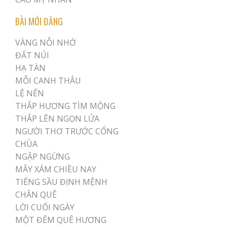
BÀI MỚI ĐĂNG
VÀNG NỖI NHỚ
ĐẤT NÚI
HẠ TÀN
MỖI CANH THÂU
LỆ NẾN
THẮP HƯƠNG TÌM MỘNG
THẮP LÊN NGỌN LỬA
NGƯỜI THƠ TRƯỚC CỔNG
CHÙA
NGẬP NGỪNG
MÂY XÁM CHIỀU NAY
TIẾNG SẦU ĐỊNH MỆNH
CHÂN QUÊ
LỜI CUỐI NGÀY
MỘT ĐÊM QUÊ HƯƠNG