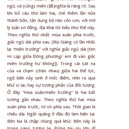
ngủ; và (cũng) miên (綿)nghĩa là ràng rịt. Sau
khi bổ câu thơ làm hai, chẻ thêm lần nữa
thành bốn, tận dụng bộ não cỏn con, với mớ
lý luận sơ đẳng, đại khái tôi hiểu như thế này.
Theo nghĩa thứ nhất: mùa xuân phía trước,
giấc ngủ dài phía sau. (Bùi Giáng có lần nhắc
lại “miên trường” với nghĩa giấc ngủ dài [tìm
Hi Lạp giữa Đông phương/ em đi vào giấc
miên trường hư không]). Trong cái sát na
của va chạm (chào nhau) giữa hai thể lực,
ngộ kiến nảy sinh ở mốc điểm, nhìn ra quá
khứ vị lai, hay sự tương phản của đối tượng.
Ở đây “mùa xuân/miên trường” là hai bất
tương gần nhau. Theo nghĩa thứ hai: mùa
xuân phía trước, tơ vò phía sau. Thời gian là
chiều dài. Ngắt quãng ở đâu đó làm hiện tại.
Bên kia là chập chùng quá khứ. Bên này là
trong sáng tương lai. Đừng bìu ríu lớp dĩ