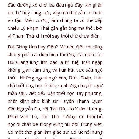
đầu đường xó chợ, bạ đâu ngủ đấy, xin gì ăn
đó, tự hủy cùng cực, vậy mà thơ vẫn cứ tuôn
vô tận. Miễn cưỡng lắm chúng ta có thể xếp
Chiêu Lỳ Phạm Thái gần gần ông mà thôi, bởi
vì Phạm Thái chỉ mới say thôi chứ chưa điên.
Bùi Giáng tỉnh hay điên? Mà nếu điên thì cũng
không phải cái điên bình thường. Cái điên của
Bùi Giáng lung linh bao la trí tuệ, tràn ngập
không gian cảm ứng và hun hút vực sâu ngộ
thức. Những ngoại ngữ Anh, Đức, Pháp, Hán
chả biết ông học ở đâu ra nhưng chuyển ngữ
thần sầu, viết tiểu luận triết học Tây phương,
nhận định phê bình từ Huyện Thanh Quan
đến Nguyễn Du, rồi Tản Đà, Hồ Xuân Hương,
Phan Văn Trị, Tôn Thọ Tường. Có thời bỏ
học đi chăn dê trong vùng núi đồi Trung Việt.
Có một thời gian làm giáo sư. Có lúc nổi hứng