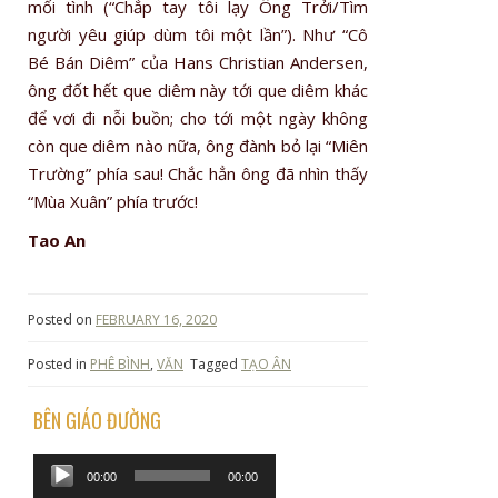
mối tình (“Chắp tay tôi lạy Ông Trởi/Tìm
người yêu giúp dùm tôi một lần”). Như “Cô
Bé Bán Diêm” của Hans Christian Andersen,
ông đốt hết que diêm này tới que diêm khác
để vơi đi nỗi buồn; cho tới một ngày không
còn que diêm nào nữa, ông đành bỏ lại “Miên
Trường” phía sau! Chắc hẳn ông đã nhìn thấy
“Mùa Xuân” phía trước!
Tao An
Posted on
FEBRUARY 16, 2020
Posted in
PHÊ BÌNH
,
VĂN
Tagged
TẠO ÂN
BÊN GIÁO ĐƯỜNG
Audio
00:00
00:00
Player