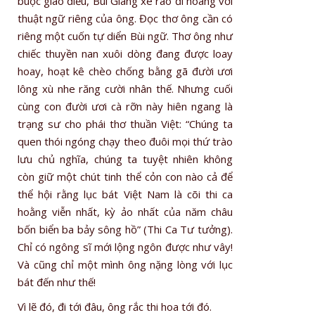
buộc giáo điều, Bùi Giáng xé rào đi hoang với
thuật ngữ riêng của ông. Đọc thơ ông cần có
riêng một cuốn tự diển Bùi ngữ. Thơ ông như
chiếc thuyền nan xuôi dòng đang được loay
hoay, hoạt kê chèo chống bằng gã đười ươi
lông xù nhe răng cười nhân thế. Nhưng cuối
cùng con đười ươi cà rỡn này hiên ngang là
trạng sư cho phái thơ thuần Việt: “Chúng ta
quen thói ngóng chạy theo đuôi mọi thứ trào
lưu chủ nghĩa, chúng ta tuyệt nhiên không
còn giữ một chút tinh thể cỏn con nào cả để
thể hội rằng lục bát Việt Nam là cõi thi ca
hoằng viễn nhất, kỳ ảo nhất của năm châu
bốn biển ba bảy sông hồ” (Thi Ca Tư tưởng).
Chỉ có ngông sĩ mới lộng ngôn được như vây!
Và cũng chỉ một mình ông nặng lòng với lục
bát đến như thế!
Vì lẽ đó, đi tới đâu, ông rắc thi hoa tới đó.