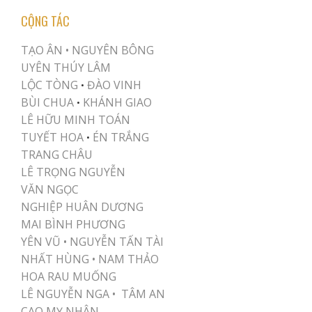
CỘNG TÁC
TẠO ÂN •
NGUYÊN BÔNG
UYÊN THÚY LÂM
LỘC TÒNG
ĐÀO VINH
•
BÙI CHUA
KHÁNH GIAO
•
LÊ HỮU MINH TOÁN
TUYẾT HOA
ÉN TRẮNG
•
TRANG CHÂU
LÊ TRỌNG NGUYỄN
VĂN NGỌC
NGHIỆP HUÂN DƯƠNG
MAI BÌNH PHƯƠNG
YÊN VŨ
•
NGUYỄN TẤN TÀI
NHẤT HÙNG
•
NAM THẢO
HOA RAU MUỐNG
LÊ NGUYỄN NGA •
TÂM AN
CAO MỴ NHÂN