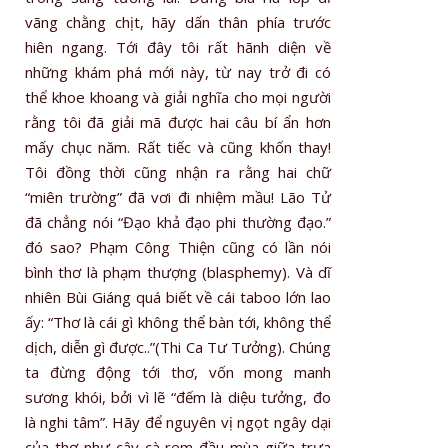
vãng chằng chịt, hãy dấn thân phía trước
hiên ngang. Tới đây tôi rất hãnh diện về
những khám phá mới này, từ nay trở đi có
thể khoe khoang và giải nghĩa cho mọi người
rằng tôi đã giải mã được hai câu bí ẩn hơn
mấy chục năm. Rất tiếc và cũng khốn thay!
Tôi đồng thời cũng nhận ra rằng hai chữ
“miên trường” đã vơi đi nhiệm mầu! Lão Tử
đã chẳng nói “Đạo khả đạo phi thường đạo.”
đó sao? Phạm Công Thiện cũng có lần nói
bình thơ là phạm thượng (blasphemy). Và dĩ
nhiên Bùi Giáng quá biết về cái taboo lớn lao
ấy: “Thơ là cái gì không thể bàn tới, không thể
dịch, diễn gì được..”(Thi Ca Tư Tưởng). Chúng
ta đừng động tới thơ, vốn mong manh
sương khói, bởi vì lẽ “đếm là diệu tưởng, đo
là nghi tâm”. Hãy để nguyên vị ngọt ngây dại
của thơ như cây cà rem đầu mùa giữa trưa