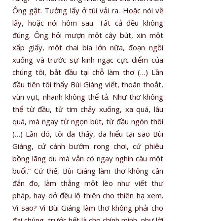
Ông gật. Tưởng lấy ở túi vải ra. Hoặc nói về
lấy, hoặc nói hôm sau. Tất cả đều không
đúng. Ông hỏi mượn một cây bút, xin một
xấp giấy, một chai bia lớn nữa, đoạn ngồi
xuống và trước sự kinh ngạc cực điểm của
chúng tôi, bắt đầu tại chỗ làm thơ (…) Lần
đầu tiên tôi thấy Bùi Giáng viết, thoăn thoắt,
vùn vụt, nhanh không thể tả. Như thơ không
thể từ đầu, từ tim chảy xuống, xa quá, lâu
quá, mà ngay từ ngọn bút, từ đầu ngón thôi
(…) Lần đó, tôi đã thấy, đã hiểu tại sao Bùi
Giáng, cứ cánh bướm rong chơi, cứ phiêu
bồng lãng du mà vẫn có ngay nghìn câu một
buổi.” Cứ thế, Bùi Giáng làm thơ không cần
đắn đo, làm thẳng một lèo như viết thư
pháp, hay dở đều lộ thiên cho thiên hạ xem.
Vì sao? Vì Bùi Giáng làm thơ không phải cho
đại chúng, trước hết là cho chính mình, như lời