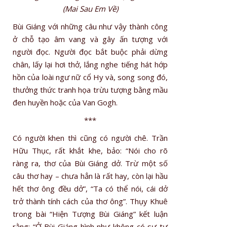
(Mai Sau Em Về)
Bùi Giáng với những câu như vậy thành công
ở chỗ tạo âm vang và gây ấn tượng với
người đọc. Người đọc bắt buộc phải dừng
chân, lấy lại hơi thở, lắng nghe tiếng hát hớp
hồn của loài ngư nữ cổ Hy và, song song đó,
thưởng thức tranh họa trừu tượng bằng mầu
đen huyền hoặc của Van Gogh.
***
Có người khen thì cũng có người chê. Trần
Hữu Thục, rất khắt khe, bảo: “Nói cho rõ
ràng ra, thơ của Bùi Giáng dở. Trừ một số
câu thơ hay – chưa hẳn là rất hay, còn lại hầu
hết thơ ông đều dở”, “Ta có thể nói, cái dở
trở thành tính cách của thơ ông”. Thụy Khuê
trong bài “Hiện Tượng Bùi Giáng” kết luận
rằng: “Ở Bùi Giáng hình như không có sự tự