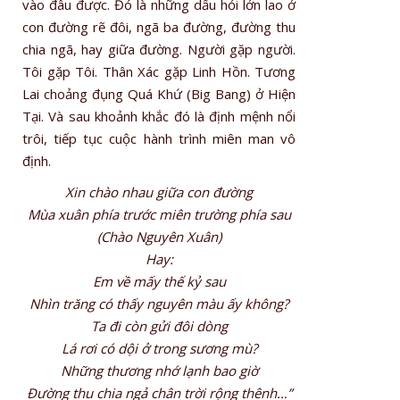
vào đâu được. Đó là những dấu hỏi lớn lao ở
con đường rẽ đôi, ngã ba đường, đường thu
chia ngã, hay giữa đường. Người gặp người.
Tôi gặp Tôi. Thân Xác gặp Linh Hồn. Tương
Lai choảng đụng Quá Khứ (Big Bang) ở Hiện
Tại. Và sau khoảnh khắc đó là định mệnh nổi
trôi, tiếp tục cuộc hành trình miên man vô
định.
Xin chào nhau giữa con đường
Mùa xuân phía trước miên trường phía sau
(Chào Nguyên Xuân)
Hay:
Em về mấy thế kỷ sau
Nhìn trăng có thấy nguyên màu ấy không?
Ta đi còn gửi đôi dòng
Lá rơi có dội ở trong sương mù?
Những thương nhớ lạnh bao giờ
Đường thu chia ngả chân trời rộng thênh…”