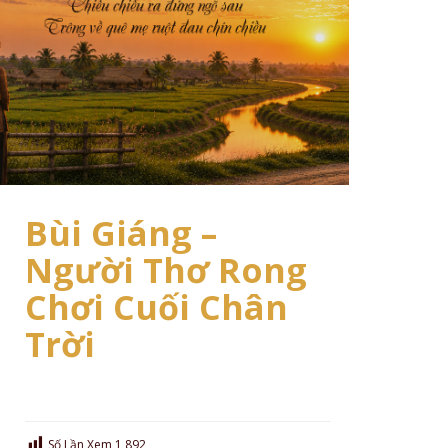
Bùi Giáng –
Người Thơ Rong
Chơi Cuối Chân
Trời
Số Lần Xem
1,892