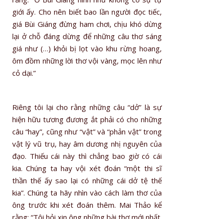
giới ấy. Cho nên biết bao lần người đọc tiếc,
giá Bùi Giáng đừng ham chơi, chịu khó dừng
lại ở chỗ đáng dừng để những câu thơ sáng
giá như (…) khỏi bị lọt vào khu rừng hoang,
ôm đồm những lời thơ vội vàng, mọc lên như
cỏ dại.”
Riêng tôi lại cho rằng những câu “dở” là sự
hiện hữu tương đương ắt phải có cho những
câu “hay”, cũng như “vật” và “phản vật” trong
vật lý vũ trụ, hay âm dương nhị nguyên của
đạo. Thiếu cái này thì chẳng bao giờ có cái
kia. Chúng ta hay vội xét đoán “một thi sĩ
thần thế ấy sao lại có những cái dở tệ thế
kia”. Chúng ta hãy nhìn vào cách làm thơ của
ông trước khi xét đoán thêm. Mai Thảo kể
rằng: “Tôi hỏi xin ông những bài thơ mới nhất.