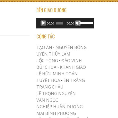
BÊN GIÁO ĐƯỜNG
USE UP/DOWN ARROW KEYS TO INCREASE OR DECREASE VOLUME.
Audio
00:00
00:00
Player
CỘNG TÁC
TẠO ÂN •
NGUYÊN BÔNG
UYÊN THÚY LÂM
LỘC TÒNG
ĐÀO VINH
•
BÙI CHUA
KHÁNH GIAO
•
LÊ HỮU MINH TOÁN
TUYẾT HOA
ÉN TRẮNG
•
TRANG CHÂU
LÊ TRỌNG NGUYỄN
VĂN NGỌC
NGHIỆP HUÂN DƯƠNG
MAI BÌNH PHƯƠNG