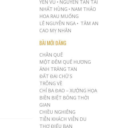
YÊN VŨ
•
NGUYỄN TẤN TÀI
NHẤT HÙNG
•
NAM THẢO
HOA RAU MUỐNG
LÊ NGUYỄN NGA •
TÂM AN
CAO MỴ NHÂN
BÀI MỚI ĐĂNG
CHÂN QUÊ
MỘT ĐÊM QUÊ HƯƠNG
ÁNH TRĂNG TAN
ĐẤT ĐAI CHỮ S
TRÔNG VỀ
CHỈ BA ĐAO – XƯỚNG HỌA
BIỀN BIỆT BÓNG THỜI
GIAN
CHIỀU NGHIÊNG
TIỄN KHÁCH VIỄN DU
THƠ ĐIẾU BẠN