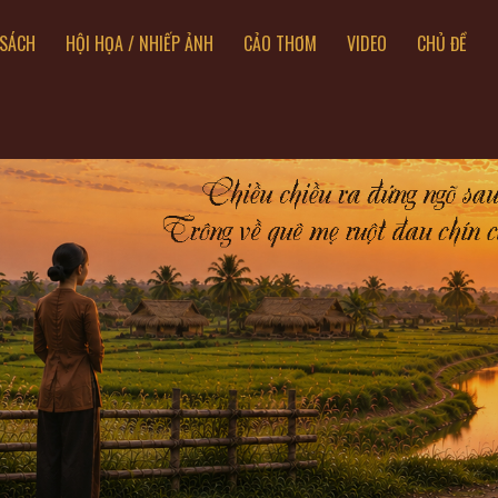
SÁCH
HỘI HỌA / NHIẾP ẢNH
CẢO THƠM
VIDEO
CHỦ ĐỀ