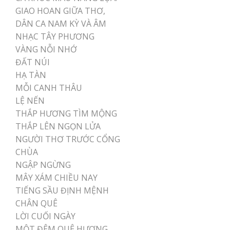
GIAO HOAN GIỮA THƠ,
DÂN CA NAM KỲ VÀ ÂM
NHẠC TÂY PHƯƠNG
VÀNG NỖI NHỚ
ĐẤT NÚI
HẠ TÀN
MỖI CANH THÂU
LỆ NẾN
THẮP HƯƠNG TÌM MỘNG
THẮP LÊN NGỌN LỬA
NGƯỜI THƠ TRƯỚC CỔNG
CHÙA
NGẬP NGỪNG
MÂY XÁM CHIỀU NAY
TIẾNG SẦU ĐỊNH MỆNH
CHÂN QUÊ
LỜI CUỐI NGÀY
MỘT ĐÊM QUÊ HƯƠNG