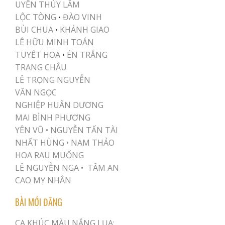
UYÊN THÚY LÂM
LỘC TÒNG
ĐÀO VINH
•
BÙI CHUA
KHÁNH GIAO
•
LÊ HỮU MINH TOÁN
TUYẾT HOA
ÉN TRẮNG
•
TRANG CHÂU
LÊ TRỌNG NGUYỄN
VĂN NGỌC
NGHIỆP HUÂN DƯƠNG
MAI BÌNH PHƯƠNG
YÊN VŨ
•
NGUYỄN TẤN TÀI
NHẤT HÙNG
•
NAM THẢO
HOA RAU MUỐNG
LÊ NGUYỄN NGA •
TÂM AN
CAO MỴ NHÂN
BÀI MỚI ĐĂNG
CA KHÚC MÀU NẮNG LỤA: