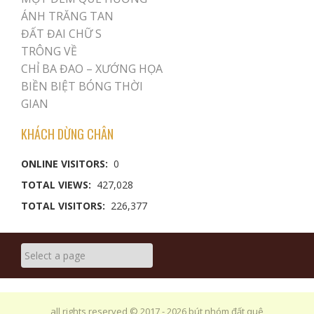
ÁNH TRĂNG TAN
ĐẤT ĐAI CHỮ S
TRÔNG VỀ
CHỈ BA ĐAO – XƯỚNG HỌA
BIỀN BIỆT BÓNG THỜI
GIAN
KHÁCH DỪNG CHÂN
ONLINE VISITORS:
0
TOTAL VIEWS:
427,028
TOTAL VISITORS:
226,377
all rights reserved
© 2017 - 2026 bút nhóm đất quê