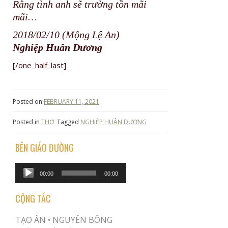
Rằng tình anh sẽ trường tồn mãi
mãi…
2018/02/10 (Mộng Lệ An)
Nghiệp Huân Dương
[/one_half_last]
Posted on
FEBRUARY 11, 2021
Posted in
THƠ
Tagged
NGHIỆP HUÂN DƯƠNG
BÊN GIÁO ĐƯỜNG
Audio
00:00
00:00
Player
CỘNG TÁC
TẠO ÂN •
NGUYÊN BÔNG