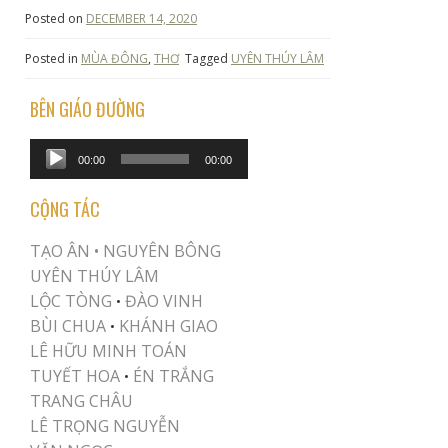
Posted on
DECEMBER 14, 2020
Posted in
MÙA ĐÔNG
,
THƠ
Tagged
UYÊN THÚY LÂM
BÊN GIÁO ĐƯỜNG
Audio
00:00
00:00
Player
CỘNG TÁC
TẠO ÂN •
NGUYÊN BÔNG
UYÊN THÚY LÂM
LỘC TÒNG
ĐÀO VINH
•
BÙI CHUA
KHÁNH GIAO
•
LÊ HỮU MINH TOÁN
TUYẾT HOA
ÉN TRẮNG
•
TRANG CHÂU
LÊ TRỌNG NGUYỄN