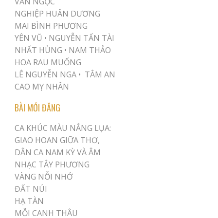
VĂN NGỌC
NGHIỆP HUÂN DƯƠNG
MAI BÌNH PHƯƠNG
YÊN VŨ
•
NGUYỄN TẤN TÀI
NHẤT HÙNG
•
NAM THẢO
HOA RAU MUỐNG
LÊ NGUYỄN NGA •
TÂM AN
CAO MỴ NHÂN
BÀI MỚI ĐĂNG
CA KHÚC MÀU NẮNG LỤA:
GIAO HOAN GIỮA THƠ,
DÂN CA NAM KỲ VÀ ÂM
NHẠC TÂY PHƯƠNG
VÀNG NỖI NHỚ
ĐẤT NÚI
HẠ TÀN
MỖI CANH THÂU