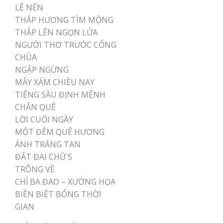
LỆ NẾN
THẮP HƯƠNG TÌM MỘNG
THẮP LÊN NGỌN LỬA
NGƯỜI THƠ TRƯỚC CỔNG
CHÙA
NGẬP NGỪNG
MÂY XÁM CHIỀU NAY
TIẾNG SẦU ĐỊNH MỆNH
CHÂN QUÊ
LỜI CUỐI NGÀY
MỘT ĐÊM QUÊ HƯƠNG
ÁNH TRĂNG TAN
ĐẤT ĐAI CHỮ S
TRÔNG VỀ
CHỈ BA ĐAO – XƯỚNG HỌA
BIỀN BIỆT BÓNG THỜI
GIAN