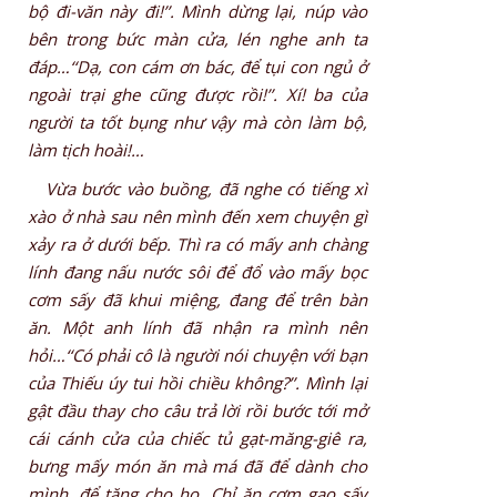
bộ đi-văn này đi!’’. Mình dừng lại, núp vào
bên trong bức màn cửa, lén nghe anh ta
đáp…‘‘Dạ, con cám ơn bác, để tụi con ngủ ở
ngoài trại ghe cũng được rồi!’’. Xí! ba của
người ta tốt bụng như vậy mà còn làm bộ,
làm tịch hoài!…
Vừa bước vào buồng, đã nghe có tiếng xì
xào ở nhà sau nên mình đến xem chuyện gì
xảy ra ở dưới bếp. Thì ra có mấy anh chàng
lính đang nấu nước sôi để đổ vào mấy bọc
cơm sấy đã khui miệng, đang để trên bàn
ăn. Một anh lính đã nhận ra mình nên
hỏi…‘‘Có phải cô là người nói chuyện với bạn
của Thiếu úy tui hồi chiều không?’’. Mình lại
gật đầu thay cho câu trả lời rồi bước tới mở
cái cánh cửa của chiếc tủ gạt-măng-giê ra,
bưng mấy món ăn mà má đã để dành cho
mình, để tặng cho họ. Chỉ ăn cơm gạo sấy