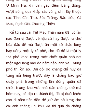
U Minh Hạ, khi thì ngày đêm băng đồng,
vượt sông qua khắp các vùng sình lầy thuộc
các Tỉnh Cần Thơ, Sóc Trăng, Bặc Liêu, Cà
Mau, Rạch Giá, Chương Thiện.
Kể từ sau cái Tết Mậu Thân năm 68, có lần
nào đơn vị được về hậu cứ hay được ra chợ
búa đâu để mà được ăn một tô cháo lòng
hay uống một ly cà phê, cho dù đó là một ly
‘‘cà phê kho’’ trong một chiếc quán nhỏ nơi
một ngôi làng nào đó nằm hẻo lánh xa vùng
phố thị ồn ào. Ðại đội do chàng chỉ huy đã
từng nổi tiếng trước đây là chẳng bao giờ
quậy phá trong những lần đóng quân dã
chiến trong khu vực nhà dân chúng, thế mà
hôm nay, có dịp ra thành thị, đã bị đuổi khéo
cho đi nằm tiền đồn để giữ ấm cái lưng cho
cái anh chàng Chi khu kia thì quả đã chẳng