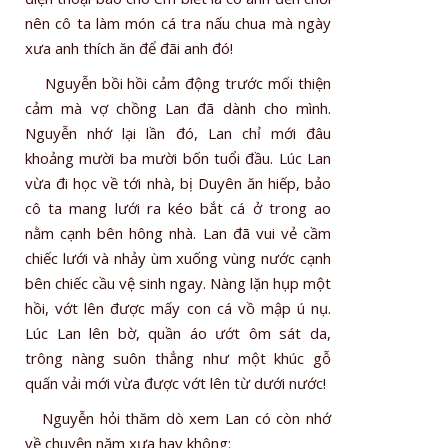
nên cô ta làm món cá tra nấu chua mà ngày
xưa anh thích ăn để đãi anh đó!
Nguyễn bồi hồi cảm động trước mối thiện
cảm mà vợ chồng Lan đã dành cho mình.
Nguyễn nhớ lại lần đó, Lan chỉ mới đâu
khoảng mười ba mười bốn tuổi đầu. Lúc Lan
vừa đi học về tới nhà, bị Duyên ăn hiếp, bảo
cô ta mang lưới ra kéo bắt cá ở trong ao
nằm cạnh bên hông nhà. Lan đã vui vẻ cầm
chiếc lưới và nhảy ùm xuống vùng nước cạnh
bên chiếc cầu vệ sinh ngay. Nàng lặn hụp một
hồi, vớt lên được mấy con cá vồ mập ú nụ.
Lúc Lan lên bờ, quần áo ướt ôm sát da,
trông nàng suôn thẳng như một khúc gỗ
quấn vải mới vừa được vớt lên từ dưới nước!
Nguyễn hỏi thăm dò xem Lan có còn nhớ
về chuyện năm xưa hay không: