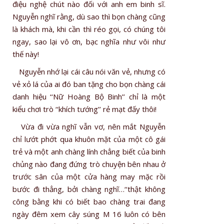
điệu nghệ chút nào đối với anh em binh sĩ.
Nguyễn nghĩ rằng, dù sao thì bọn chàng cũng
là khách mà, khi cần thì réo gọi, có chúng tôi
ngay, sao lại vô ơn, bạc nghĩa như vôi như
thế này!
Nguyễn nhớ lại cái câu nói văn vẻ, nhưng có
vẻ xỏ lá của ai đó ban tặng cho bọn chàng cái
danh hiệu ‘‘Nữ Hoàng Bộ Binh’’ chỉ là một
kiểu chơi trò ‘‘khích tướng’’ rẻ mạt đấy thôi!
Vừa đi vừa nghĩ vẫn vơ, nên mắt Nguyễn
chỉ lướt phớt qua khuôn mặt của một cô gái
trẻ và một anh chàng lính chẳng biết của binh
chủng nào đang đứng trò chuyện bên nhau ở
trước sân của một cửa hàng may mặc rồi
bước đi thẳng, bởi chàng nghĩ…‘‘thật không
công bằng khi có biết bao chàng trai đang
ngày đêm xem cây súng M 16 luôn có bên