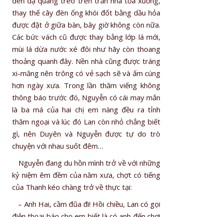
đèn dạ quang treo trên trần nhà tỏa xuống,
thay thế cây đèn ống khói đốt bằng dầu hỏa
được đặt ở giữa bàn, bây giờ không còn nữa.
Các bức vách cũ được thay bằng lớp lá mới,
mùi lá dừa nước xé đôi như hãy còn thoang
thoảng quanh đây. Nền nhà cũng được tráng
xi-măng nên trông có vẻ sạch sẽ và ấm cúng
hơn ngày xưa. Trong lần thăm viếng không
thông báo trước đó, Nguyễn có cái may mắn
là ba má của hai chị em nàng đều ra tỉnh
thăm ngoại và lúc đó Lan còn nhỏ chẳng biết
gì, nên Duyên và Nguyễn được tự do trò
chuyện với nhau suốt đêm…
Nguyễn đang du hồn mình trở về với những
kỷ niệm êm đềm của năm xưa, chợt có tiếng
của Thanh kéo chàng trở về thực tại:
– Anh Hai, cầm đũa đi! Hồi chiều, Lan có gọi
điện thoại báo cho em biết là có anh đến chơi