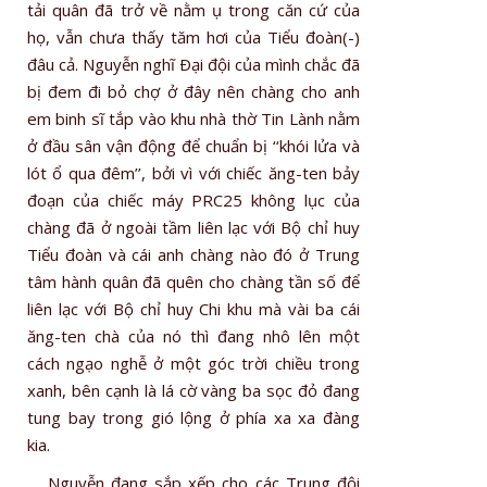
tải quân đã trở về nằm ụ trong căn cứ của
họ, vẫn chưa thấy tăm hơi của Tiểu đoàn(-)
đâu cả. Nguyễn nghĩ Ðại đội của mình chắc đã
bị đem đi bỏ chợ ở đây nên chàng cho anh
em binh sĩ tắp vào khu nhà thờ Tin Lành nằm
ở đầu sân vận động để chuẩn bị ‘‘khói lửa và
lót ổ qua đêm’’, bởi vì với chiếc ăng-ten bảy
đoạn của chiếc máy PRC25 không lục của
chàng đã ở ngoài tầm liên lạc với Bộ chỉ huy
Tiểu đoàn và cái anh chàng nào đó ở Trung
tâm hành quân đã quên cho chàng tần số để
liên lạc với Bộ chỉ huy Chi khu mà vài ba cái
ăng-ten chà của nó thì đang nhô lên một
cách ngạo nghễ ở một góc trời chiều trong
xanh, bên cạnh là lá cờ vàng ba sọc đỏ đang
tung bay trong gió lộng ở phía xa xa đàng
kia.
Nguyễn đang sắp xếp cho các Trung đội