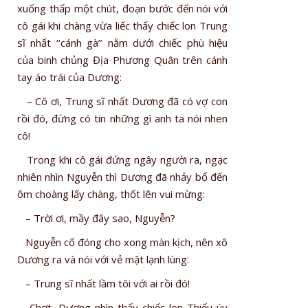
xuống thấp một chút, đoạn bước đến nói với
cô gái khi chàng vừa liếc thấy chiếc lon Trung
sĩ nhất ‘‘cánh gà’’ nằm dưới chiếc phù hiệu
của binh chủng Địa Phương Quân trên cánh
tay áo trái của Dương:
– Cô ơi, Trung sĩ nhất Dương đã có vợ con
rồi đó, đừng có tin những gì anh ta nói nhen
cô!
Trong khi cô gái đứng ngây người ra, ngạc
nhiên nhìn Nguyễn thì Dương đã nhảy bổ đến
ôm choàng lấy chàng, thốt lên vui mừng:
– Trời ơi, mầy đây sao, Nguyễn?
Nguyễn cố đóng cho xong màn kịch, nên xô
Dương ra và nói với vẻ mặt lạnh lùng:
– Trung sĩ nhất lầm tôi với ai rồi đó!
Chợt, Dương nhìn thấy chiếc lon Thiếu úy