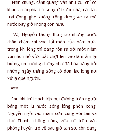
Nhìn chung, cảnh quang vẫn như cũ, chỉ có
khác là nơi phía bờ sông ở trước nhà, căn lán
trại đóng ghe xuồng rộng dựng ve ra mé
nước bây giờ không còn nữa.
Và, Nguyễn thong thả gieo những bước
chân chậm rải vào lối mòn của năm xưa,
trong khi lòng thì đang rộn rã bởi một niềm
vui nho nhỏ vừa bất chợt len vào làm ấm lại
buồng tim tưởng chừng như đã hóa băng bởi
những ngày tháng sống cô đơn, lạc lõng nơi
xứ lạ quê người!…
***
Sau khi trút sạch lớp bụi đường trên người
bằng một lu nước sông lóng phèn xong,
Nguyễn ngồi vào mâm cơm cùng với Lan và
chờ Thanh, chồng nàng vừa từ trên văn
phòng huyện trở về sau giờ tan sở, còn đang