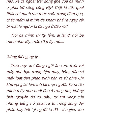
nào, kể cả ngoài trại đóng ghe của ba mình
ở phía bờ sông cũng vậy! Thật là tiếc quá!
Phải chi mình rán thức suốt trong đêm qua,
chắc mẩm là mình đã khám phá ra ngay cái
bí mật là người ta đã ngủ ở đâu rồi!
Hỏi ba mình ư? Kỳ lắm, ai lại đi hỏi ba
mình như vậy, mắc cỡ thấy mồ!…
Giồng Riềng, ngày…
Trưa nay, khi đang ngồi ăn cơm trưa với
mấy nhỏ bạn trong tiệm may, bỗng đâu có
mấy loạt đạn pháo binh bắn ra từ phía Chi
khu vọng lại làm inh tai mọi người. Tự nhiên
mình thấy như nhói đau ở trong tim, không
biết nguyên do từ đâu, từ âm vang của
những tiếng nổ phát ra từ nòng súng đại
pháo hay bởi tại người ta đã… lén gieo vào