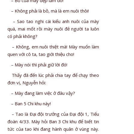
– Bồ của mày đẹp lắm đó!
– Không phải là bồ, mà là em nuôi thôi!
– Sao tao nghi cái kiểu anh nuôi của mày
quá, mai mốt rồi mày nuôi đẻ người ta luôn
có phải không?
– Không, em nuôi thiệt mà! Mày muốn làm
quen với cô ta, tao giới thiệu cho!
– Mày nói thì phải giữ lời đó!
Thấy đã đến lúc phải chia tay để chạy theo
đơn vị, Nguyễn hỏi:
– Mày đang làm việc ở đâu vậy?
– Ban 5 Chi khu này!
– Tao là Ðại đội trưởng của Ðại đội 1, Tiểu
đoàn 4/33. Mày hỏi Ban 3 Chi khu để biết tin
tức của tao khi đang hành quân ở vùng này.