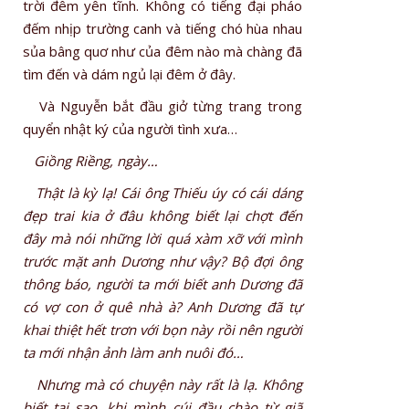
trời đêm yên tĩnh. Không có tiếng đại pháo
đếm nhịp trường canh và tiếng chó hùa nhau
sủa bâng quơ như của đêm nào mà chàng đã
tìm đến và dám ngủ lại đêm ở đây.
Và Nguyễn bắt đầu giở từng trang trong
quyển nhật ký của người tình xưa…
Giồng Riềng, ngày…
Thật là kỳ lạ! Cái ông Thiếu úy có cái dáng
đẹp trai kia ở đâu không biết lại chợt đến
đây mà nói những lời quá xàm xỡ với mình
trước mặt anh Dương như vậy? Bộ đợi ông
thông báo, người ta mới biết anh Dương đã
có vợ con ở quê nhà à? Anh Dương đã tự
khai thiệt hết trơn với bọn này rồi nên người
ta mới nhận ảnh làm anh nuôi đó…
Nhưng mà có chuyện này rất là lạ. Không
biết tại sao, khi mình cúi đầu chào từ giã