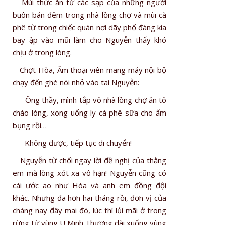
Mùi thức ăn từ các sạp của những người
buôn bán đêm trong nhà lồng chợ và mùi cà
phê từ trong chiếc quán nơi dãy phố đàng kia
bay ập vào mũi làm cho Nguyễn thấy khó
chịu ở trong lòng.
Chợt Hòa, Âm thoại viên mang máy nội bộ
chạy đến ghé nói nhỏ vào tai Nguyễn:
– Ông thầy, mình tắp vô nhà lồng chợ ăn tô
cháo lòng, xong uống ly cà phê sữa cho ấm
bụng rồi…
– Không được, tiếp tục di chuyển!
Nguyễn từ chối ngay lời đề nghị của thằng
em mà lòng xót xa vô hạn! Nguyễn cũng có
cái ước ao như Hòa và anh em đồng đội
khác. Nhưng đã hơn hai tháng rồi, đơn vị của
chàng nay đây mai đó, lúc thì lủi mãi ở trong
rừng từ vùng U Minh Thượng dài xuống vùng