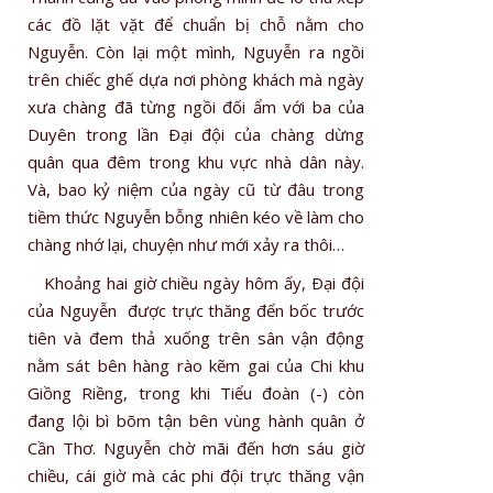
các đồ lặt vặt để chuẩn bị chỗ nằm cho
Nguyễn. Còn lại một mình, Nguyễn ra ngồi
trên chiếc ghế dựa nơi phòng khách mà ngày
xưa chàng đã từng ngồi đối ẩm với ba của
Duyên trong lần Ðại đội của chàng dừng
quân qua đêm trong khu vực nhà dân này.
Và, bao kỷ niệm của ngày cũ từ đâu trong
tiềm thức Nguyễn bỗng nhiên kéo về làm cho
chàng nhớ lại, chuyện như mới xảy ra thôi…
Khoảng hai giờ chiều ngày hôm ấy, Ðại đội
của Nguyễn được trực thăng đến bốc trước
tiên và đem thả xuống trên sân vận động
nằm sát bên hàng rào kẽm gai của Chi khu
Giồng Riềng, trong khi Tiểu đoàn (-) còn
đang lội bì bõm tận bên vùng hành quân ở
Cần Thơ. Nguyễn chờ mãi đến hơn sáu giờ
chiều, cái giờ mà các phi đội trực thăng vận