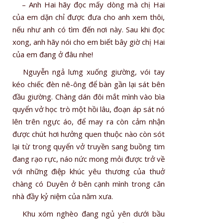
– Anh Hai hãy đọc mấy dòng mà chị Hai
của em dặn chỉ được đưa cho anh xem thôi,
nếu như anh có tìm đến nơi này. Sau khi đọc
xong, anh hãy nói cho em biết bây giờ chị Hai
của em đang ở đâu nhe!
Nguyễn ngả lưng xuống giường, vói tay
kéo chiếc đèn nê-ông để bàn gần lại sát bên
đầu giường. Chàng dán đôi mắt mình vào bìa
quyển vở học trò một hồi lâu, đoạn áp sát nó
lên trên ngực áo, để may ra còn cảm nhận
được chút hơi hưởng quen thuộc nào còn sót
lại từ trong quyển vở truyền sang buồng tim
đang rạo rực, náo nức mong mỏi được trở về
với những điệp khúc yêu thương của thuở
chàng có Duyên ở bên cạnh mình trong căn
nhà đầy kỷ niệm của năm xưa.
Khu xóm nghèo đang ngủ yên dưới bầu