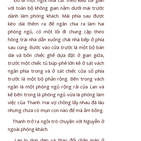
Ðó là một ngôi nhà cất theo kiểu ba gian
với toàn bộ không gian nằm dưới mái trước
dành làm phòng khách. Mái phía sau được
kéo dài thêm ra để ngăn chia ra làm hai
phòng ngủ, có một lối đi chung cặp theo
hông trái nhà dẫn xuống chái nhà bếp ở phía
sau cùng. Bước vào cửa trước là một bộ bàn
dài và bốn chiếc ghế dựa đặt ở gian giữa,
trước một chiếc tủ búp-phê lớn kê ở sát vách
ngăn phía trong và ở sát chiếc cửa sổ phía
trước là một bộ phản rộng. Bên trong vách
ngăn là một phòng ngủ rộng rải của Lan và
kế bên trong là phòng ngủ vừa là phòng làm
việc của Thanh. Hai vợ chồng lấy nhau đã lâu
nhưng chưa có mụn con nào để mà ẳm bồng.
Thanh trở ra ngồi trò chuyện với Nguyễn ở
ngoài phòng khách.
Lan lo dọn dẹp và thay đổi chăn màn ở