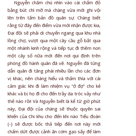
Nguyễn chăm chú nhìn vào cái chấm đỏ
bằng bút chì mỡ mà chàng vừa mới ghi vội
lên trên tấm bản đồ quân sự. Chàng biết
rằng từ đây đến điểm vừa mới nhận được kia,
Ðại đội sẽ phải di chuyển ngang qua khu nhà
lồng chợ, vượt qua một cây cầu gỗ bắt qua
một nhánh kinh rộng và tiếp tục đi thêm non
một cây số nữa mới đến nơi qui định trên
phóng đồ hành quân đã vẽ. Nguyễn đã từng
dẫn quân đi tăng phái nhiều lần cho các đơn
vị khác, nên chàng hiểu và thấm thía với cái
cảm giác khi đi làm nhiệm vụ “ở đợ” cho kẻ
khác và bị họ đì cho đến trầy da tróc vảy như
thế nào rồi! Và Nguyễn biết là kể từ giờ phút
này, Ðại đội của chàng sẽ thuộc quyền sai
khiến của Chi khu cho đến khi nào Tiểu đoàn
(-) sẽ được bốc thả tiếp đến nơi này mới
chấm dứt được cảnh ăn cơm gạo sấy để làm