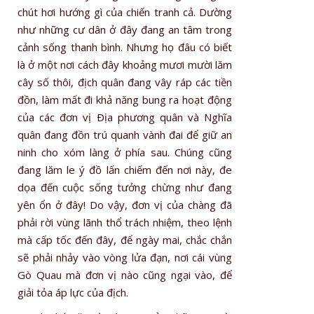
chút hơi hướng gì của chiến tranh cả. Dường
như những cư dân ở đây đang an tâm trong
cảnh sống thanh bình. Nhưng họ đâu có biết
là ở một nơi cách đây khoảng mươi mười lăm
cây số thôi, địch quân đang vây ráp các tiền
đồn, làm mất đi khả năng bung ra hoạt động
của các đơn vị Ðịa phương quân và Nghĩa
quân đang đồn trú quanh vành đai để giữ an
ninh cho xóm làng ở phía sau. Chúng cũng
đang lăm le ý đồ lấn chiếm đến nơi này, đe
dọa đến cuộc sống tưởng chừng như đang
yên ổn ở đây! Do vậy, đơn vị của chàng đã
phải rời vùng lãnh thổ trách nhiệm, theo lệnh
mà cấp tốc đến đây, để ngày mai, chắc chắn
sẽ phải nhảy vào vòng lửa đạn, nơi cái vùng
Gò Quau mà đơn vị nào cũng ngại vào, để
giải tỏa áp lực của địch.