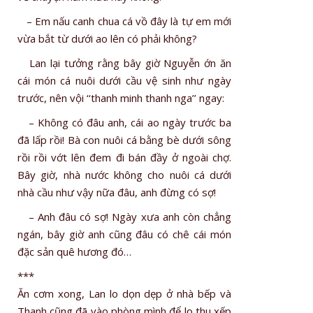
– Em nấu canh chua cá vồ đây là tự em mới
vừa bắt từ dưới ao lên có phải không?
Lan lại tưởng rằng bây giờ Nguyễn ớn ăn
cái món cá nuôi dưới cầu vệ sinh như ngày
trước, nên vội ‘‘thanh minh thanh nga’’ ngay:
– Không có đâu anh, cái ao ngày trước ba
đã lấp rồi! Bà con nuôi cá bằng bè dưới sông
rồi rồi vớt lên đem đi bán đầy ở ngoài chợ.
Bây giờ, nhà nước không cho nuôi cá dưới
nhà cầu như vậy nữa đâu, anh đừng có sợ!
– Anh đâu có sợ! Ngày xưa anh còn chẳng
ngán, bây giờ anh cũng đâu có chê cái món
đặc sản quê hương đó…
***
Ăn cơm xong, Lan lo dọn dẹp ở nhà bếp và
Thanh cũng đã vào phòng mình để lo thu xếp