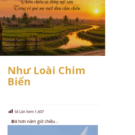
Như Loài Chim
Biển
Số Lần Xem
1,607
Ð
ã hơn năm giờ chiều…