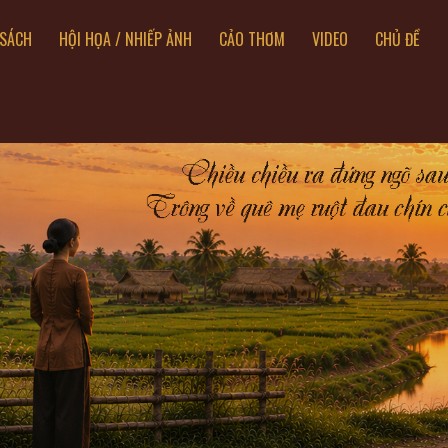
SÁCH
HỘI HỌA / NHIẾP ẢNH
CẢO THƠM
VIDEO
CHỦ ĐỀ