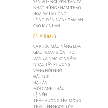
YÊN VŨ
•
NGUYỄN TẤN TÀI
NHẤT HÙNG
•
NAM THẢO
HOA RAU MUỐNG
LÊ NGUYỄN NGA •
TÂM AN
CAO MỴ NHÂN
BÀI MỚI ĐĂNG
CA KHÚC MÀU NẮNG LỤA:
GIAO HOAN GIỮA THƠ,
DÂN CA NAM KỲ VÀ ÂM
NHẠC TÂY PHƯƠNG
VÀNG NỖI NHỚ
ĐẤT NÚI
HẠ TÀN
MỖI CANH THÂU
LỆ NẾN
THẮP HƯƠNG TÌM MỘNG
THẮP LÊN NGỌN LỬA