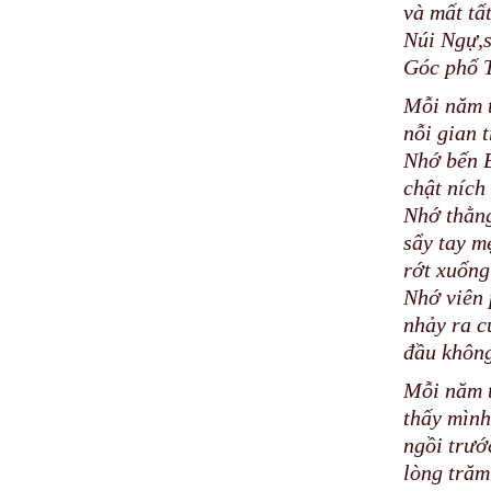
và mất tấ
Núi Ngự,s
Góc phố 
Mỗi năm t
nỗi gian 
Nhớ bến 
chật ních
Nhớ thằn
sẩy tay m
rớt xuống
Nhớ viên 
nhảy ra c
đầu không
Mỗi năm t
thấy mình
ngồi trướ
lòng tră