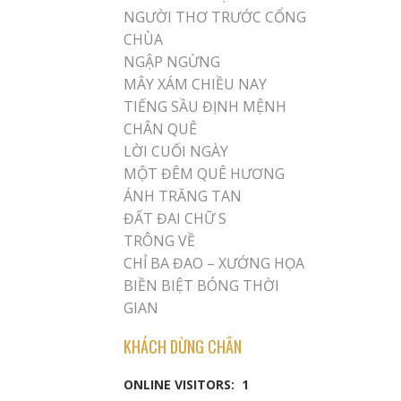
NGƯỜI THƠ TRƯỚC CỔNG
CHÙA
NGẬP NGỪNG
MÂY XÁM CHIỀU NAY
TIẾNG SẦU ĐỊNH MỆNH
CHÂN QUÊ
LỜI CUỐI NGÀY
MỘT ĐÊM QUÊ HƯƠNG
ÁNH TRĂNG TAN
ĐẤT ĐAI CHỮ S
TRÔNG VỀ
CHỈ BA ĐAO – XƯỚNG HỌA
BIỀN BIỆT BÓNG THỜI
GIAN
KHÁCH DỪNG CHÂN
ONLINE VISITORS:
1