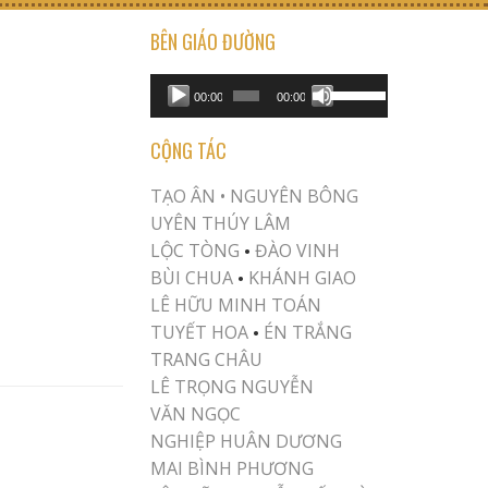
BÊN GIÁO ĐƯỜNG
USE UP/DOWN ARROW KEYS TO INCREASE OR DECREASE VOLUME.
Audio
00:00
00:00
Player
CỘNG TÁC
TẠO ÂN •
NGUYÊN BÔNG
UYÊN THÚY LÂM
LỘC TÒNG
ĐÀO VINH
•
BÙI CHUA
KHÁNH GIAO
•
LÊ HỮU MINH TOÁN
TUYẾT HOA
ÉN TRẮNG
•
TRANG CHÂU
LÊ TRỌNG NGUYỄN
VĂN NGỌC
NGHIỆP HUÂN DƯƠNG
MAI BÌNH PHƯƠNG