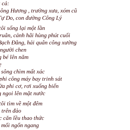
t cả:
ông Hương , trường xưa, xóm cũ
Tự Do, con đường Công Lý
ôi sống lại một lần
truân, cảnh hãi hùng phút cuối
Bạch Đằng, hải quân công xưởng
 người chen
g bé lên năm
ẹ
 sông chìm mất xác
phi công máy bay trinh sát
ửa phi cơ, rơi xuống biển
 ngoi lên mặt nước
ôi tìm về một đêm
 trên đảo
c căn lều thao thức
m mối ngổn ngang