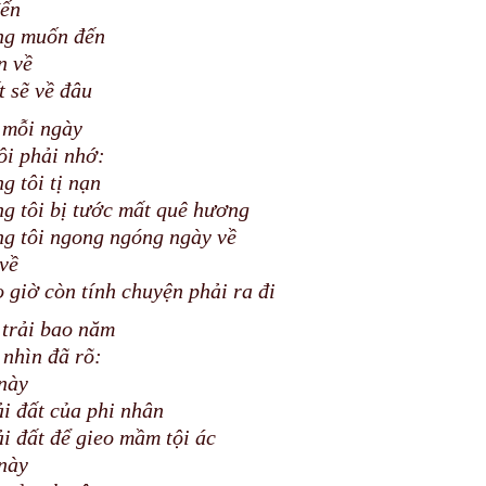
đến
ng muốn đến
n về
t sẽ về đâu
 mỗi ngày
tôi phải nhớ:
ng tôi tị nạn
ằng tôi bị tước mất quê hương
ằng tôi ngong ngóng ngày về
về
 giờ còn tính chuyện phải ra đi
trải bao năm
 nhìn đã rõ:
này
i đất của phi nhân
i đất để gieo mầm tội ác
này