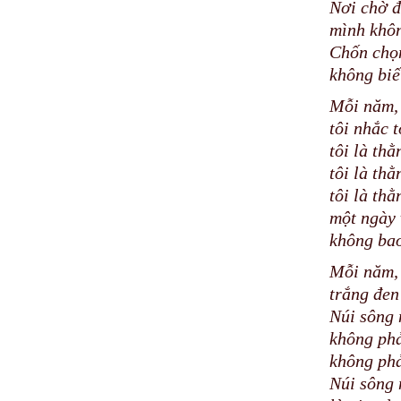
Nơi chờ 
mình khô
Chốn chọ
không biế
Mỗi năm,
tôi nhắc 
tôi là thằ
tôi là th
tôi là th
một ngày 
không bao
Mỗi năm, 
trắng đen
Núi sông 
không phả
không phả
Núi sông 