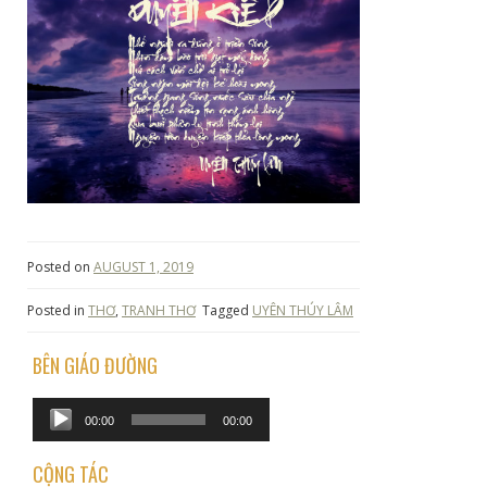
Posted on
AUGUST 1, 2019
Posted in
THƠ
,
TRANH THƠ
Tagged
UYÊN THÚY LÂM
BÊN GIÁO ĐƯỜNG
Audio
00:00
00:00
Player
CỘNG TÁC