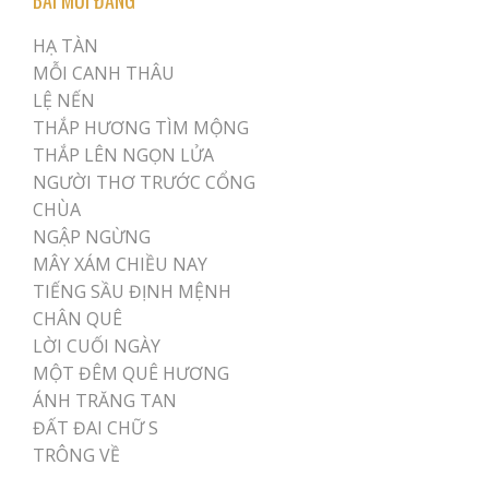
HẠ TÀN
MỖI CANH THÂU
LỆ NẾN
THẮP HƯƠNG TÌM MỘNG
THẮP LÊN NGỌN LỬA
NGƯỜI THƠ TRƯỚC CỔNG
CHÙA
NGẬP NGỪNG
MÂY XÁM CHIỀU NAY
TIẾNG SẦU ĐỊNH MỆNH
CHÂN QUÊ
LỜI CUỐI NGÀY
MỘT ĐÊM QUÊ HƯƠNG
ÁNH TRĂNG TAN
ĐẤT ĐAI CHỮ S
TRÔNG VỀ