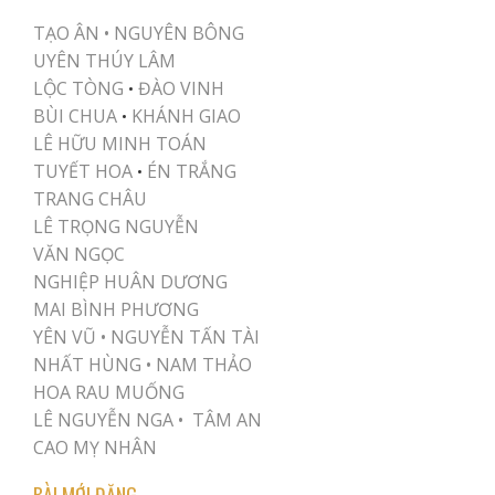
TẠO ÂN •
NGUYÊN BÔNG
UYÊN THÚY LÂM
LỘC TÒNG
ĐÀO VINH
•
BÙI CHUA
KHÁNH GIAO
•
LÊ HỮU MINH TOÁN
TUYẾT HOA
ÉN TRẮNG
•
TRANG CHÂU
LÊ TRỌNG NGUYỄN
VĂN NGỌC
NGHIỆP HUÂN DƯƠNG
MAI BÌNH PHƯƠNG
YÊN VŨ
•
NGUYỄN TẤN TÀI
NHẤT HÙNG
•
NAM THẢO
HOA RAU MUỐNG
LÊ NGUYỄN NGA •
TÂM AN
CAO MỴ NHÂN
BÀI MỚI ĐĂNG