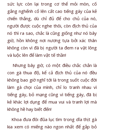
sức lực còn lại trong cơ thể mỏi mòn, cố
gắng nghểnh cổ lên cất cao tiếng gáy của kẻ
chiến thắng, dù chỉ đủ để cho chủ của nó,
người được cuộc nghe thôi, còn địch thủ của
nó thì ra sao, chắc là cũng giống như nó bây
giờ, hồn không nơi nương tựa bởi xác thân
không còn vì đã bị người ta đem ra vặt lông
và luộc lên để làm vật tế thần!
Nhưng bây giờ, có một điều chắc chắn là
con gà thua độ, kể cả địch thủ của nó đều
không bao giờ nghĩ tới là trong suốt cuộc đời
làm gà chọi của mình, chỉ lo tranh nhau vì
tiếng gáy, bỏ mạng cũng vì tiếng gáy, đã bị
kẻ khác lợi dụng để mua vui và tranh lợi mà
không hề hay biết đến!
Khoa đưa đôi đũa lục tìm trong dĩa thịt gà
kia xem có miếng nào ngon nhất để gắp bỏ