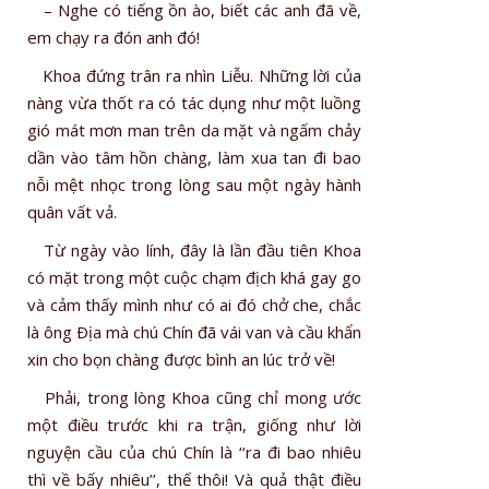
– Nghe có tiếng ồn ào, biết các anh đã về,
em chạy ra đón anh đó!
Khoa đứng trân ra nhìn Liễu. Những lời của
nàng vừa thốt ra có tác dụng như một luồng
gió mát mơn man trên da mặt và ngấm chảy
dần vào tâm hồn chàng, làm xua tan đi bao
nỗi mệt nhọc trong lòng sau một ngày hành
quân vất vả.
Từ ngày vào lính, đây là lần đầu tiên Khoa
có mặt trong một cuộc chạm địch khá gay go
và cảm thấy mình như có ai đó chở che, chắc
là ông Ðịa mà chú Chín đã vái van và cầu khẩn
xin cho bọn chàng được bình an lúc trở về!
Phải, trong lòng Khoa cũng chỉ mong ước
một điều trước khi ra trận, giống như lời
nguyện cầu của chú Chín là ‘‘ra đi bao nhiêu
thì về bấy nhiêu’’, thế thôi! Và quả thật điều