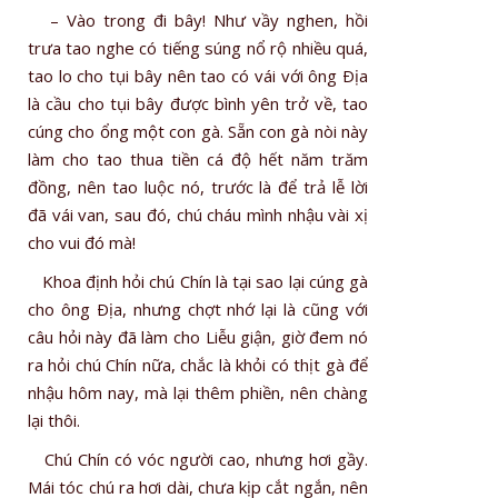
– Vào trong đi bây! Như vầy nghen, hồi
trưa tao nghe có tiếng súng nổ rộ nhiều quá,
tao lo cho tụi bây nên tao có vái với ông Ðịa
là cầu cho tụi bây được bình yên trở về, tao
cúng cho ổng một con gà. Sẵn con gà nòi này
làm cho tao thua tiền cá độ hết năm trăm
đồng, nên tao luộc nó, trước là để trả lễ lời
đã vái van, sau đó, chú cháu mình nhậu vài xị
cho vui đó mà!
Khoa định hỏi chú Chín là tại sao lại cúng gà
cho ông Ðịa, nhưng chợt nhớ lại là cũng với
câu hỏi này đã làm cho Liễu giận, giờ đem nó
ra hỏi chú Chín nữa, chắc là khỏi có thịt gà để
nhậu hôm nay, mà lại thêm phiền, nên chàng
lại thôi.
Chú Chín có vóc người cao, nhưng hơi gầy.
Mái tóc chú ra hơi dài, chưa kịp cắt ngắn, nên