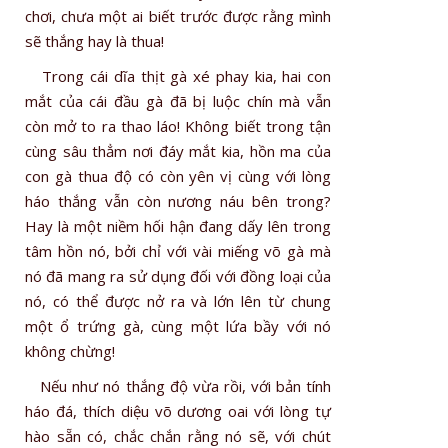
chơi, chưa một ai biết trước được rằng mình
sẽ thắng hay là thua!
Trong cái dĩa thịt gà xé phay kia, hai con
mắt của cái đầu gà đã bị luộc chín mà vẫn
còn mở to ra thao láo! Không biết trong tận
cùng sâu thẳm nơi đáy mắt kia, hồn ma của
con gà thua độ có còn yên vị cùng với lòng
háo thắng vẫn còn nương náu bên trong?
Hay là một niềm hối hận đang dấy lên trong
tâm hồn nó, bởi chỉ với vài miếng võ gà mà
nó đã mang ra sử dụng đối với đồng loại của
nó, có thể được nở ra và lớn lên từ chung
một ổ trứng gà, cùng một lứa bầy với nó
không chừng!
Nếu như nó thắng độ vừa rồi, với bản tính
háo đá, thích diệu võ dương oai với lòng tự
hào sẵn có, chắc chắn rằng nó sẽ, với chút