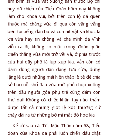
em binh sĩ vừa vất xuống sân trước Bộ chỉ
huy dã chiến của Tiểu đoàn hôm nay không
làm cho Khoa vui, bởi trên con lộ đá quen
thuộc mà chàng vừa đi qua còn văng vẳng
bên tai tiếng đàn bà và con nít vật vã khóc la
khi vừa hay tin chồng và cha mình đã vĩnh
viễn ra đi, không có mặt trong đoàn quân
chiến thắng vừa mới trở về! Và, ở phía trước
của hai dãy phố lá lụp xụp kia, vẫn còn có
đám đông người dân đang tựa cửa, đứng
lặng lẽ dưới những mái hiên thấp lè tè để chia
sẻ bao nỗi khổ đau vừa mới phủ chụp xuống
trên đầu người góa phụ trẻ cùng đám con
thơ dại! Không có chiếc khăn tay nào thấm
được tất cả những giọt lệ xót thương cứ
chảy dài ra từ những bờ mi mắt đỏ hoe kia!
Kể từ sau cái Tết Mậu Thân năm 68, Tiểu
đoàn của Khoa đã phải luôn chiến đấu chật