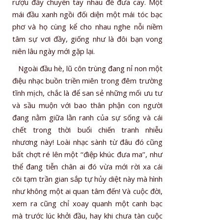
rượu đầy chuyền tay nhau để đưa cay. Một
mái đầu xanh ngồi đối diện một mái tóc bạc
phơ và họ cùng kể cho nhau nghe nỗi niềm
tâm sự vơi đầy, giống như là đôi bạn vong
niên lâu ngày mới gặp lại.
Ngoài đầu hè, lũ côn trùng đang nỉ non một
điệu nhạc buồn triền miên trong đêm trường
tĩnh mịch, chắc là để san sẻ những mối ưu tư
và sầu muộn với bao thân phận con người
đang nằm giữa lằn ranh của sự sống và cái
chết trong thời buổi chiến tranh nhiễu
nhương này! Loài nhạc sành từ đâu đó cũng
bất chợt ré lên một ‘‘điệp khúc đưa ma’’, như
thể đang tiễn chân ai đó vừa mới rời xa cái
cõi tạm trần gian sắp tự hủy diệt này mà hình
như không một ai quan tâm đến! Và cuộc đời,
xem ra cũng chỉ xoay quanh một canh bạc
mà trước lúc khởi đầu, hay khi chưa tàn cuộc