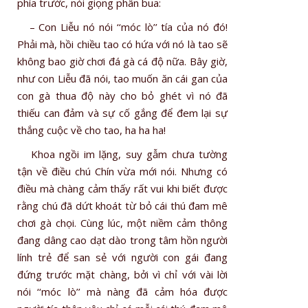
phía trước, nói giọng phân bua:
– Con Liễu nó nói ‘‘móc lò’’ tía của nó đó!
Phải mà, hồi chiều tao có hứa với nó là tao sẽ
không bao giờ chơi đá gà cá độ nữa. Bây giờ,
như con Liễu đã nói, tao muốn ăn cái gan của
con gà thua độ này cho bỏ ghét vì nó đã
thiếu can đảm và sự cố gắng để đem lại sự
thắng cuộc về cho tao, ha ha ha!
Khoa ngồi im lặng, suy gẫm chưa tường
tận về điều chú Chín vừa mới nói. Nhưng có
điều mà chàng cảm thấy rất vui khi biết được
rằng chú đã dứt khoát từ bỏ cái thú đam mê
chơi gà chọi. Cùng lúc, một niềm cảm thông
đang dâng cao dạt dào trong tâm hồn người
lính trẻ để san sẻ với người con gái đang
đứng trước mặt chàng, bởi vì chỉ với vài lời
nói ‘‘móc lò’’ mà nàng đã cảm hóa được