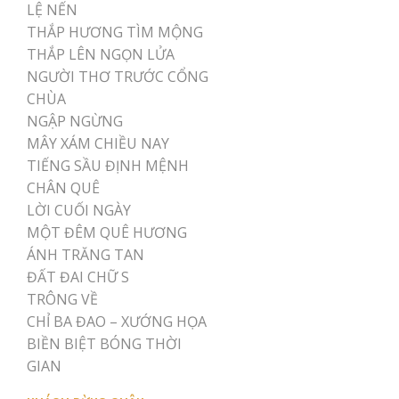
LỆ NẾN
THẮP HƯƠNG TÌM MỘNG
THẮP LÊN NGỌN LỬA
NGƯỜI THƠ TRƯỚC CỔNG
CHÙA
NGẬP NGỪNG
MÂY XÁM CHIỀU NAY
TIẾNG SẦU ĐỊNH MỆNH
CHÂN QUÊ
LỜI CUỐI NGÀY
MỘT ĐÊM QUÊ HƯƠNG
ÁNH TRĂNG TAN
ĐẤT ĐAI CHỮ S
TRÔNG VỀ
CHỈ BA ĐAO – XƯỚNG HỌA
BIỀN BIỆT BÓNG THỜI
GIAN