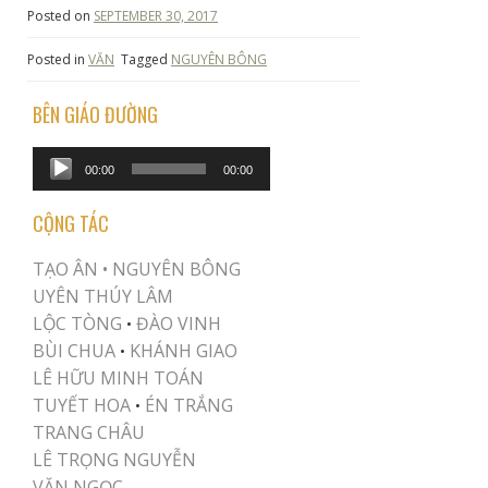
Posted on
SEPTEMBER 30, 2017
Posted in
VĂN
Tagged
NGUYÊN BÔNG
BÊN GIÁO ĐƯỜNG
Audio
00:00
00:00
Player
CỘNG TÁC
TẠO ÂN •
NGUYÊN BÔNG
UYÊN THÚY LÂM
LỘC TÒNG
ĐÀO VINH
•
BÙI CHUA
KHÁNH GIAO
•
LÊ HỮU MINH TOÁN
TUYẾT HOA
ÉN TRẮNG
•
TRANG CHÂU
LÊ TRỌNG NGUYỄN
VĂN NGỌC