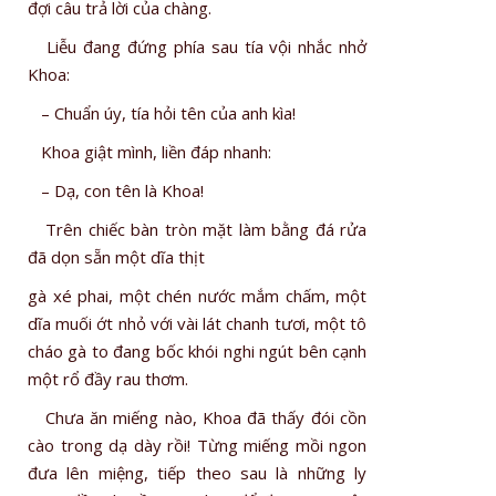
đợi câu trả lời của chàng.
Liễu đang đứng phía sau tía vội nhắc nhở
Khoa:
– Chuẩn úy, tía hỏi tên của anh kìa!
Khoa giật mình, liền đáp nhanh:
– Dạ, con tên là Khoa!
Trên chiếc bàn tròn mặt làm bằng đá rửa
đã dọn sẵn một dĩa thịt
gà xé phai, một chén nước mắm chấm, một
dĩa muối ớt nhỏ với vài lát chanh tươi, một tô
cháo gà to đang bốc khói nghi ngút bên cạnh
một rổ đầy rau thơm.
Chưa ăn miếng nào, Khoa đã thấy đói cồn
cào trong dạ dày rồi! Từng miếng mồi ngon
đưa lên miệng, tiếp theo sau là những ly