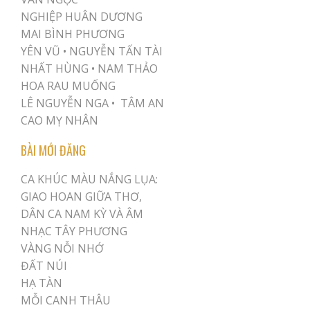
NGHIỆP HUÂN DƯƠNG
MAI BÌNH PHƯƠNG
YÊN VŨ
•
NGUYỄN TẤN TÀI
NHẤT HÙNG
•
NAM THẢO
HOA RAU MUỐNG
LÊ NGUYỄN NGA •
TÂM AN
CAO MỴ NHÂN
BÀI MỚI ĐĂNG
CA KHÚC MÀU NẮNG LỤA:
GIAO HOAN GIỮA THƠ,
DÂN CA NAM KỲ VÀ ÂM
NHẠC TÂY PHƯƠNG
VÀNG NỖI NHỚ
ĐẤT NÚI
HẠ TÀN
MỖI CANH THÂU