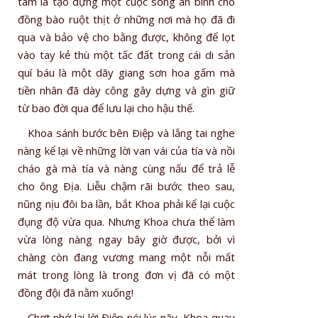
tâm là tạo dựng một cuộc sống an bình cho
đồng bào ruột thịt ở những nơi mà họ đã đi
qua và bảo vệ cho bằng được, không để lọt
vào tay kẻ thù một tấc đất trong cái di sản
quí báu là một dãy giang sơn hoa gấm mà
tiền nhân đã dày công gây dựng và gìn giữ
từ bao đời qua để lưu lại cho hậu thế.
Khoa sánh bước bên Ðiệp và lắng tai nghe
nàng kể lại về những lời van vái của tía và nồi
cháo gà mà tía và nàng cùng nấu để trả lễ
cho ông Ðịa. Liễu chậm rãi bước theo sau,
nũng nịu đôi ba lần, bắt Khoa phải kể lại cuộc
đụng độ vừa qua. Nhưng Khoa chưa thể làm
vừa lòng nàng ngay bây giờ được, bởi vì
chàng còn đang vương mang một nỗi mất
mát trong lòng là trong đơn vị đã có một
đồng đội đã nằm xuống!
Chợt nhớ lại lời Ðiệp nói lúc nãy, Khoa quay