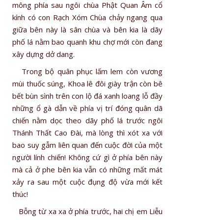
mông phía sau ngôi chùa Phật Quan Âm cổ
kính có con Rạch Xóm Chùa chảy ngang qua
giữa bên này là sân chùa và bên kia là dãy
phố lá nằm bao quanh khu chợ mới còn đang
xây dựng dở dang.
Trong bộ quân phục lấm lem còn vương
mùi thuốc súng, Khoa lê đôi giày trận còn bê
bết bùn sình trên con lộ đá xanh loang lỗ đầy
những ổ gà dẫn về phía vị trí đóng quân dã
chiến nằm dọc theo dãy phố lá trước ngôi
Thánh Thất Cao Ðài, mà lòng thì xót xa với
bao suy gẫm liên quan đến cuộc đời của một
người lính chiến! Không cứ gì ở phía bên này
mà cả ở phe bên kia vẫn có những mất mát
xảy ra sau một cuộc đụng độ vừa mới kết
thúc!
Bỗng từ xa xa ở phía trước, hai chị em Liễu