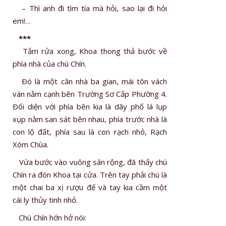
– Thì anh đi tìm tía mà hỏi, sao lại đi hỏi
em!…
***
Tắm rửa xong, Khoa thong thả bước về
phía nhà của chú Chín.
Ðó là một căn nhà ba gian, mái tôn vách
ván nằm cạnh bên Trường Sơ Cấp Phường 4.
Ðối diện với phía bên kia là dãy phố lá lụp
xụp nằm san sát bên nhau, phía trước nhà là
con lộ đất, phía sau là con rạch nhỏ, Rạch
Xóm Chùa.
Vừa bước vào vuông sân rộng, đã thấy chú
Chín ra đón Khoa tại cửa. Trên tay phải chú là
một chai ba xị rượu đế và tay kia cầm một
cái ly thủy tinh nhỏ.
Chú Chín hớn hở nói: