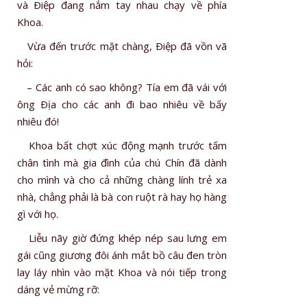
và Ðiệp đang nắm tay nhau chạy về phía
Khoa.
Vừa đến trước mặt chàng, Ðiệp đã vồn vã
hỏi:
– Các anh có sao không? Tía em đã vái với
ông Ðịa cho các anh đi bao nhiêu về bấy
nhiêu đó!
Khoa bất chợt xúc động mạnh trước tấm
chân tình mà gia đình của chú Chín đã dành
cho mình và cho cả những chàng lính trẻ xa
nhà, chẳng phải là bà con ruột rà hay họ hàng
gì với họ.
Liễu nãy giờ đứng khép nép sau lưng em
gái cũng giương đôi ánh mắt bồ câu đen tròn
lay láy nhìn vào mặt Khoa và nói tiếp trong
dáng vẻ mừng rỡ: