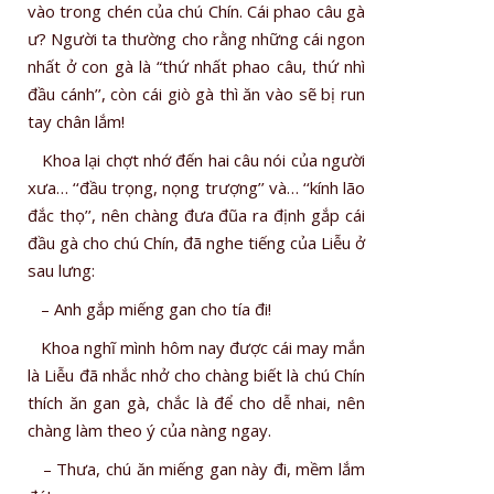
vào trong chén của chú Chín. Cái phao câu gà
ư? Người ta thường cho rằng những cái ngon
nhất ở con gà là “thứ nhất phao câu, thứ nhì
đầu cánh’’, còn cái giò gà thì ăn vào sẽ bị run
tay chân lắm!
Khoa lại chợt nhớ đến hai câu nói của người
xưa… ‘‘đầu trọng, nọng trượng’’ và… ‘‘kính lão
đắc thọ’’, nên chàng đưa đũa ra định gắp cái
đầu gà cho chú Chín, đã nghe tiếng của Liễu ở
sau lưng:
– Anh gắp miếng gan cho tía đi!
Khoa nghĩ mình hôm nay được cái may mắn
là Liễu đã nhắc nhở cho chàng biết là chú Chín
thích ăn gan gà, chắc là để cho dễ nhai, nên
chàng làm theo ý của nàng ngay.
– Thưa, chú ăn miếng gan này đi, mềm lắm