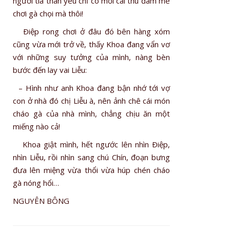
người tía thân yêu chỉ có mỗi cái thú đam mê
chơi gà chọi mà thôi!
Ðiệp rong chơi ở đâu đó bên hàng xóm
cũng vừa mới trở về, thấy Khoa đang vẩn vơ
với những suy tưởng của mình, nàng bèn
bước đến lay vai Liễu:
– Hình như anh Khoa đang bận nhớ tới vợ
con ở nhà đó chị Liễu à, nên ảnh chê cái món
cháo gà của nhà mình, chẳng chịu ăn một
miếng nào cả!
Khoa giật mình, hết ngước lên nhìn Ðiệp,
nhìn Liễu, rồi nhìn sang chú Chín, đoạn bưng
đưa lên miệng vừa thổi vừa húp chén cháo
gà nóng hổi…
NGUYÊN BÔNG