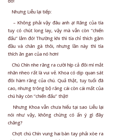
đó!
Nhưng Liễu lại tiếp:
– Không phải vậy đâu anh ạ! Răng của tía
tuy có chút long lay, vậy mà vẫn còn ‘‘chiến
đấu’’ lắm đó! Thường khi thì tía chỉ thích gặm
đầu và chân gà thôi, nhưng lần này thì tía
thích ăn gan của nó hơn!
Chú Chín nhe răng ra cười híp cả đôi mí mắt
nhăn nheo rất là vui vẻ. Khoa có dịp quan sát
đôi hàm răng của chú. Quả thật, tuy tuổi đã
cao, nhưng trông bộ răng cái còn cái mất của
chú hãy còn ‘‘chiến đấu’’ thật!
Nhưng Khoa vẫn chưa hiểu tại sao Liễu lại
nói như vậy, không chừng có ẩn ý gì đây
chăng?
Chợt chú Chín vung hai bàn tay phải xòe ra