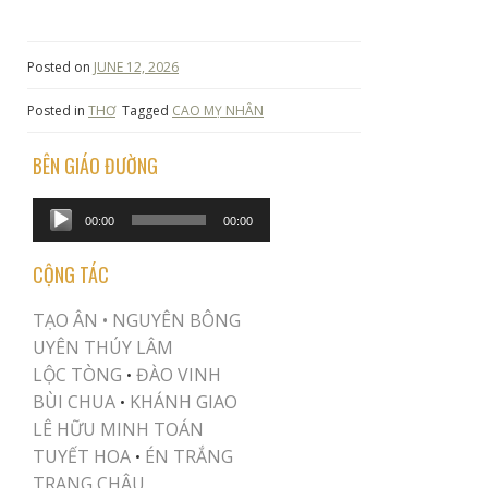
Posted on
JUNE 12, 2026
Posted in
THƠ
Tagged
CAO MỴ NHÂN
BÊN GIÁO ĐƯỜNG
Audio
00:00
00:00
Player
CỘNG TÁC
TẠO ÂN •
NGUYÊN BÔNG
UYÊN THÚY LÂM
LỘC TÒNG
ĐÀO VINH
•
BÙI CHUA
KHÁNH GIAO
•
LÊ HỮU MINH TOÁN
TUYẾT HOA
ÉN TRẮNG
•
TRANG CHÂU