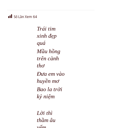
Số Lần Xem
64
Trái tim
xinh đẹp
quá
Mầu hồng
trên cành
thơ
Đưa em vào
huyền mơ
Bao la trời
kỷ niệm
Lời thì
thầm âu
yếm