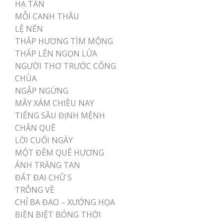
HẠ TÀN
MỖI CANH THÂU
LỆ NẾN
THẮP HƯƠNG TÌM MỘNG
THẮP LÊN NGỌN LỬA
NGƯỜI THƠ TRƯỚC CỔNG
CHÙA
NGẬP NGỪNG
MÂY XÁM CHIỀU NAY
TIẾNG SẦU ĐỊNH MỆNH
CHÂN QUÊ
LỜI CUỐI NGÀY
MỘT ĐÊM QUÊ HƯƠNG
ÁNH TRĂNG TAN
ĐẤT ĐAI CHỮ S
TRÔNG VỀ
CHỈ BA ĐAO – XƯỚNG HỌA
BIỀN BIỆT BÓNG THỜI