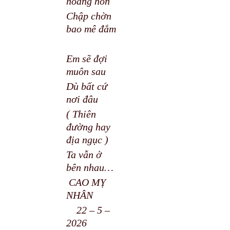
hoàng hôn
Chập chờn
bao mê đắm
Em sẽ đợi
muôn sau
Dù bất cứ
nơi đâu
( Thiên
đường hay
địa ngục )
Ta vẫn ở
bên nhau…
CAO MỴ
NHÂN
22 – 5 –
2026