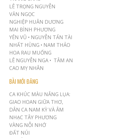
LÊ TRỌNG NGUYỄN
VĂN NGỌC
NGHIỆP HUÂN DƯƠNG
MAI BÌNH PHƯƠNG
YÊN VŨ
•
NGUYỄN TẤN TÀI
NHẤT HÙNG
•
NAM THẢO
HOA RAU MUỐNG
LÊ NGUYỄN NGA •
TÂM AN
CAO MỴ NHÂN
BÀI MỚI ĐĂNG
CA KHÚC MÀU NẮNG LỤA:
GIAO HOAN GIỮA THƠ,
DÂN CA NAM KỲ VÀ ÂM
NHẠC TÂY PHƯƠNG
VÀNG NỖI NHỚ
ĐẤT NÚI