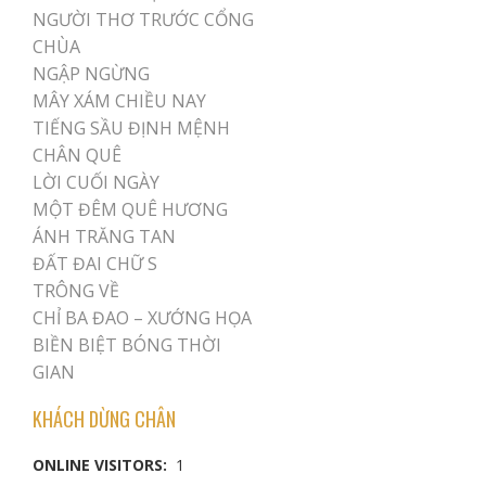
NGƯỜI THƠ TRƯỚC CỔNG
CHÙA
NGẬP NGỪNG
MÂY XÁM CHIỀU NAY
TIẾNG SẦU ĐỊNH MỆNH
CHÂN QUÊ
LỜI CUỐI NGÀY
MỘT ĐÊM QUÊ HƯƠNG
ÁNH TRĂNG TAN
ĐẤT ĐAI CHỮ S
TRÔNG VỀ
CHỈ BA ĐAO – XƯỚNG HỌA
BIỀN BIỆT BÓNG THỜI
GIAN
KHÁCH DỪNG CHÂN
ONLINE VISITORS:
1