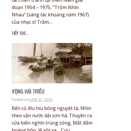
đoạn 1954 – 1975, “Trộm Nhìn
Nhau” (sáng tác khoảng năm 1967)
của nhạc sĩ Trầm…
TIẾP TỤC...
VỌNG HẢI TRIỀU
Posted on
JUNE 22, 2026
Bến cũ đìu hiu bóng nguyệt tà, Nhìn
theo vận nước dải sơn hà. Thuyền ra
cửa biển nghìn trùng sóng, Mắt đắm
hoàng hôn, lệ xót xa. Cựu…