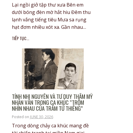
Lại ngồi giở tập thư xưa Bên em
dưới bóng đèn mờ hắt hiu Đêm thu
lạnh vắng tiếng tiêu Mưa sa rụng
hạt đơm nhiều xót xa. Gần nhau…
TIẾP TỤC...
TÍNH NHỊ NGUYÊN VÀ TƯ DUY THẨM MỸ
NHÂN VĂN TRONG CA KHÚC “TRỘM
NHÌN NHAU CỦA TRẦM TỬ THIÊNG”
Posted on
JUNE 30, 2026
Trong dòng chảy ca khúc mang đề
tài chiến tranh tại miền Nam giai