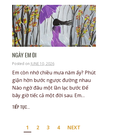
NGÀY EM ĐI
Posted on
JUNE 10, 2026
Em còn nhớ chiều mưa năm ấy? Phút
giận hờn bước ngược đường nhau
Nào ngờ đâu một lần lạc bước Để
bây giờ tiếc cả một đời sau. Em…
TIẾP TỤC...
Posts
1
2
3
4
NEXT