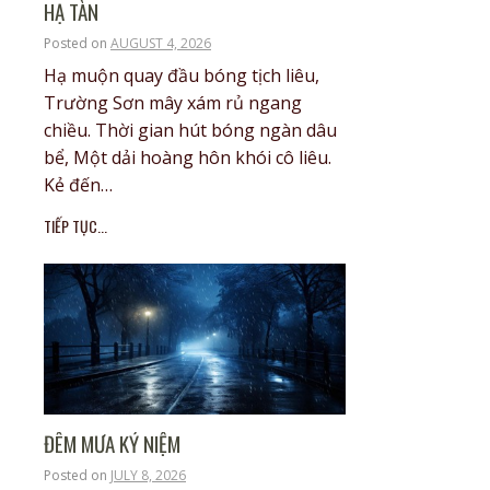
HẠ TÀN
Posted on
AUGUST 4, 2026
Hạ muộn quay đầu bóng tịch liêu,
Trường Sơn mây xám rủ ngang
chiều. Thời gian hút bóng ngàn dâu
bể, Một dải hoàng hôn khói cô liêu.
Kẻ đến…
TIẾP TỤC...
ĐÊM MƯA KỶ NIỆM
Posted on
JULY 8, 2026