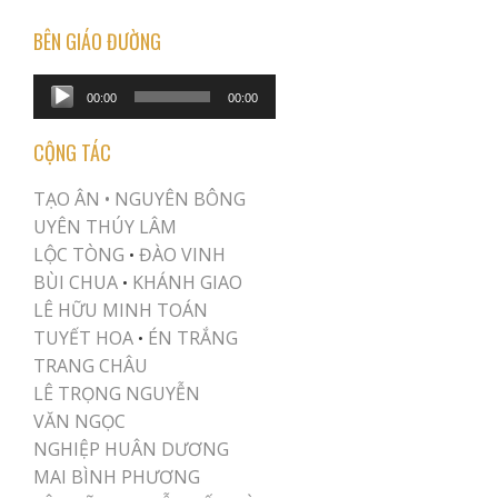
pagination
BÊN GIÁO ĐƯỜNG
Audio
00:00
00:00
Player
CỘNG TÁC
TẠO ÂN •
NGUYÊN BÔNG
UYÊN THÚY LÂM
LỘC TÒNG
ĐÀO VINH
•
BÙI CHUA
KHÁNH GIAO
•
LÊ HỮU MINH TOÁN
TUYẾT HOA
ÉN TRẮNG
•
TRANG CHÂU
LÊ TRỌNG NGUYỄN
VĂN NGỌC
NGHIỆP HUÂN DƯƠNG
MAI BÌNH PHƯƠNG