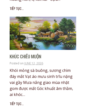
TIẾP TỤC...
KHÚC CHIỀU MUỘN
Posted on
JUNE 12, 2026
Khói mỏng sà buông, sương chìm
đáy mắt Vạt áo mưu sinh trĩu nặng
vai gầy Mưa nắng giao mùa nhặt
gom được mất Góc khuất âm thầm,
ai khóc…
TIẾP TỤC...