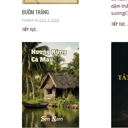
dặm th
BƯỚM TRẮNG
sươngC
Posted on
JULY 4, 2026
TIẾP TỤC...
TIẾP TỤC...