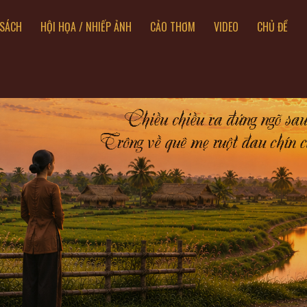
SÁCH
HỘI HỌA / NHIẾP ẢNH
CẢO THƠM
VIDEO
CHỦ ĐỀ