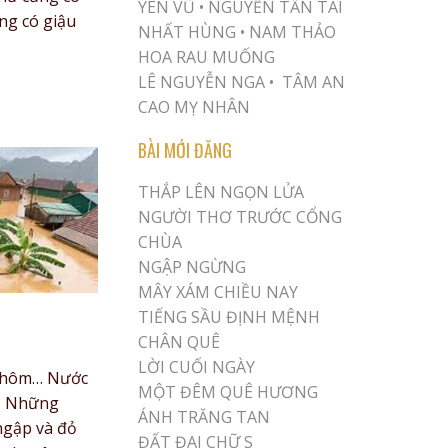
YÊN VŨ
•
NGUYỄN TẤN TÀI
ng có giậu
NHẤT HÙNG
•
NAM THẢO
HOA RAU MUỐNG
LÊ NGUYỄN NGA •
TÂM AN
CAO MỴ NHÂN
BÀI MỚI ĐĂNG
THẮP LÊN NGỌN LỬA
NGƯỜI THƠ TRƯỚC CỔNG
CHÙA
NGẬP NGỪNG
MÂY XÁM CHIỀU NAY
TIẾNG SẦU ĐỊNH MỆNH
CHÂN QUÊ
LỜI CUỐI NGÀY
a hôm… Nước
MỘT ĐÊM QUÊ HƯƠNG
. Những
ÁNH TRĂNG TAN
ngập và đỏ
ĐẤT ĐAI CHỮ S