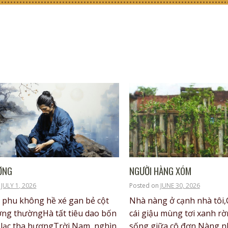
ỜNG
NGƯỜI HÀNG XÓM
n
JULY 1, 2026
Posted on
JUNE 30, 2026
phu không hề xé gan bẻ cột
Nhà nàng ở cạnh nhà tôi
ng thườngHà tất tiêu dao bốn
cái giậu mùng tơi xanh rờ
 lạc tha hươngTrời Nam, nghìn
sống giữa cô đơn,Nàng n