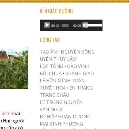
BÊN GIÁO ĐƯỜNG
USE UP/DOWN ARROW KEYS TO INCREASE OR DECREASE VOLUME.
Audio
00:00
00:00
Player
CỘNG TÁC
TẠO ÂN •
NGUYÊN BÔNG
UYÊN THÚY LÂM
LỘC TÒNG
ĐÀO VINH
•
BÙI CHUA
KHÁNH GIAO
•
LÊ HỮU MINH TOÁN
TUYẾT HOA
ÉN TRẮNG
•
TRANG CHÂU
LÊ TRỌNG NGUYỄN
VĂN NGỌC
,Cách nhau
NGHIỆP HUÂN DƯƠNG
n.Hai người
MAI BÌNH PHƯƠNG
hư cũng có