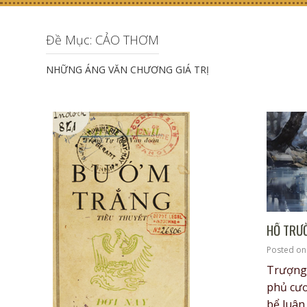
Đề Mục: CẢO THƠM
NHỮNG ÁNG VĂN CHƯƠNG GIÁ TRỊ
HỒ TRƯ
Posted o
Trượng 
phủ cươ
bể luân