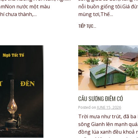
ẳmNon nước một màu
nỗi buồn giống tôi.Giá đừ
hí chưa thành,…
mùng tơi,Thế…
TIẾP TỤC...
CẦU SƯƠNG ĐIẾM CỎ
Posted on
JUNE 15, 2026
Trời mưa như trút, đã b
sông Gianh lên mạnh quá
đồng lúa xanh đều khoả 