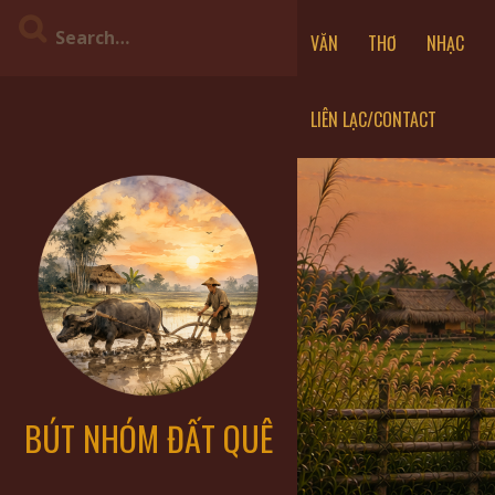
VĂN
THƠ
NHẠC
LIÊN LẠC/CONTACT
BÚT NHÓM ĐẤT QUÊ