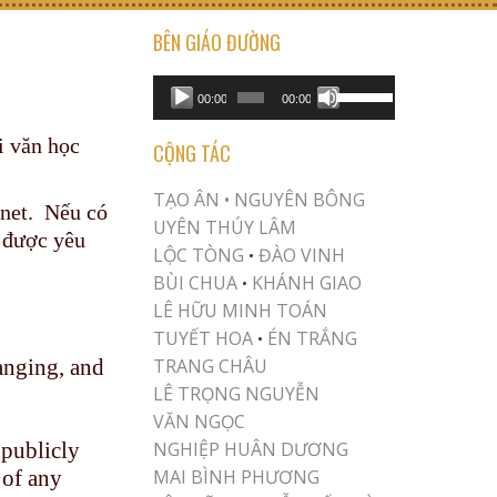
BÊN GIÁO ĐƯỜNG
USE UP/DOWN ARROW KEYS TO INCREASE OR DECREASE VOLUME.
Audio
00:00
00:00
Player
i văn học
CỘNG TÁC
TẠO ÂN •
NGUYÊN BÔNG
rnet. Nếu có
UYÊN THÚY LÂM
 được yêu
LỘC TÒNG
ĐÀO VINH
•
BÙI CHUA
KHÁNH GIAO
•
LÊ HỮU MINH TOÁN
TUYẾT HOA
ÉN TRẮNG
•
hanging, and
TRANG CHÂU
LÊ TRỌNG NGUYỄN
VĂN NGỌC
 publicly
NGHIỆP HUÂN DƯƠNG
 of any
MAI BÌNH PHƯƠNG