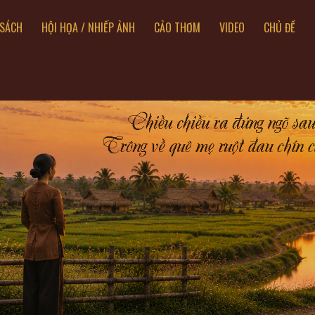
SÁCH
HỘI HỌA / NHIẾP ẢNH
CẢO THƠM
VIDEO
CHỦ ĐỀ