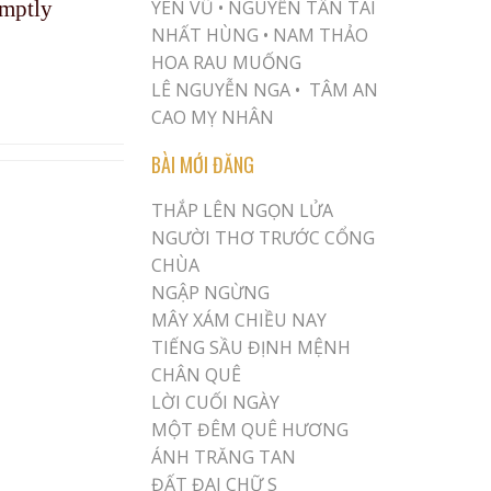
omptly
YÊN VŨ
•
NGUYỄN TẤN TÀI
NHẤT HÙNG
•
NAM THẢO
HOA RAU MUỐNG
LÊ NGUYỄN NGA •
TÂM AN
CAO MỴ NHÂN
BÀI MỚI ĐĂNG
THẮP LÊN NGỌN LỬA
NGƯỜI THƠ TRƯỚC CỔNG
CHÙA
NGẬP NGỪNG
MÂY XÁM CHIỀU NAY
TIẾNG SẦU ĐỊNH MỆNH
CHÂN QUÊ
LỜI CUỐI NGÀY
MỘT ĐÊM QUÊ HƯƠNG
ÁNH TRĂNG TAN
ĐẤT ĐAI CHỮ S