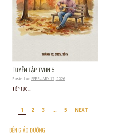
TUYỂN TẬP TVHN 5
Posted on
FEBRUARY 17, 2026
TIẾP TỤC...
Posts
1
2
3
…
5
NEXT
pagination
BÊN GIÁO ĐƯỜNG