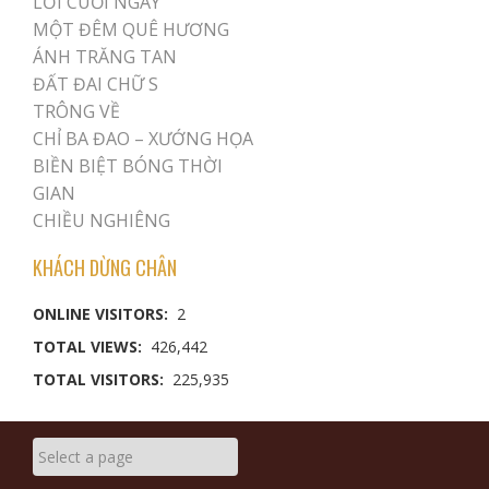
LỜI CUỐI NGÀY
MỘT ĐÊM QUÊ HƯƠNG
ÁNH TRĂNG TAN
ĐẤT ĐAI CHỮ S
TRÔNG VỀ
CHỈ BA ĐAO – XƯỚNG HỌA
BIỀN BIỆT BÓNG THỜI
GIAN
CHIỀU NGHIÊNG
KHÁCH DỪNG CHÂN
ONLINE VISITORS:
2
TOTAL VIEWS:
426,442
TOTAL VISITORS:
225,935