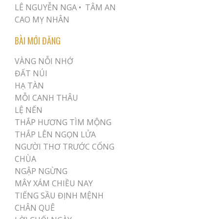
LÊ NGUYỄN NGA •
TÂM AN
CAO MỴ NHÂN
BÀI MỚI ĐĂNG
VÀNG NỖI NHỚ
ĐẤT NÚI
HẠ TÀN
MỖI CANH THÂU
LỆ NẾN
THẮP HƯƠNG TÌM MỘNG
THẮP LÊN NGỌN LỬA
NGƯỜI THƠ TRƯỚC CỔNG
CHÙA
NGẬP NGỪNG
MÂY XÁM CHIỀU NAY
TIẾNG SẦU ĐỊNH MỆNH
CHÂN QUÊ