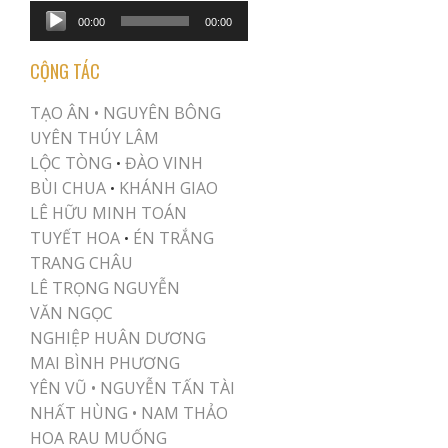
Audio
00:00
00:00
Player
CỘNG TÁC
TẠO ÂN •
NGUYÊN BÔNG
UYÊN THÚY LÂM
LỘC TÒNG
ĐÀO VINH
•
BÙI CHUA
KHÁNH GIAO
•
LÊ HỮU MINH TOÁN
TUYẾT HOA
ÉN TRẮNG
•
TRANG CHÂU
LÊ TRỌNG NGUYỄN
VĂN NGỌC
NGHIỆP HUÂN DƯƠNG
MAI BÌNH PHƯƠNG
YÊN VŨ
•
NGUYỄN TẤN TÀI
NHẤT HÙNG
•
NAM THẢO
HOA RAU MUỐNG