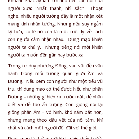
Khoảnh khắc ấy làm tôi nhớ đến câu nói của
người xưa: “Nhất thanh, nhì sắc.” Thoạt
nghe, nhiều người tưởng đây là một nhận xét
mang tính nhân tướng. Nhưng nếu suy ngẫm
kỹ hơn, có lẽ nó còn là một triết lý về cách
con người cảm nhận nhau. Dung mạo khiến
người ta chú ý. Nhưng tiếng nói mới khiến
người ta muốn đến gần hay bước xa.
Trong tư duy phương Đông, vạn vật đều vận
hành trong mối tương quan giữa Âm và
Dương. Nếu xem con người như một tiểu vũ
trụ, thì dung mạo có thể được hiểu như phần
Dương – những gì hiện ra trước mắt, dễ nhận
biết và dễ tạo ấn tượng. Còn giọng nói lại
giống phần Âm – vô hình, khó nắm bắt hơn,
nhưng mang theo dấu vết của nội tâm, khí
chất và cách một người đối đãi với thế giới.
Dung mạo là thứ người khác nhìn thấy trước