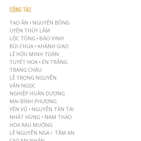
CỘNG TÁC
TẠO ÂN •
NGUYÊN BÔNG
UYÊN THÚY LÂM
LỘC TÒNG
ĐÀO VINH
•
BÙI CHUA
KHÁNH GIAO
•
LÊ HỮU MINH TOÁN
TUYẾT HOA
ÉN TRẮNG
•
TRANG CHÂU
LÊ TRỌNG NGUYỄN
VĂN NGỌC
NGHIỆP HUÂN DƯƠNG
MAI BÌNH PHƯƠNG
YÊN VŨ
•
NGUYỄN TẤN TÀI
NHẤT HÙNG
•
NAM THẢO
HOA RAU MUỐNG
LÊ NGUYỄN NGA •
TÂM AN
CAO MỴ NHÂN