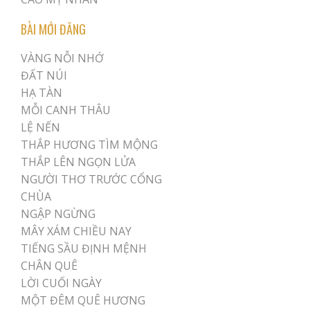
BÀI MỚI ĐĂNG
VÀNG NỖI NHỚ
ĐẤT NÚI
HẠ TÀN
MỖI CANH THÂU
LỆ NẾN
THẮP HƯƠNG TÌM MỘNG
THẮP LÊN NGỌN LỬA
NGƯỜI THƠ TRƯỚC CỔNG
CHÙA
NGẬP NGỪNG
MÂY XÁM CHIỀU NAY
TIẾNG SẦU ĐỊNH MỆNH
CHÂN QUÊ
LỜI CUỐI NGÀY
MỘT ĐÊM QUÊ HƯƠNG