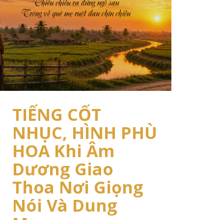
TIẾNG CỐT
NHỤC, HÌNH PHÙ
HOA Khi Âm
Dương Giao
Thoa Nơi Giọng
Nói Và Dung