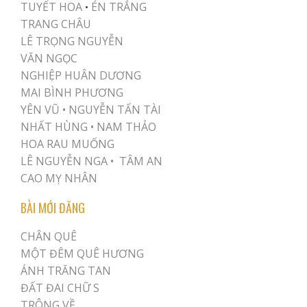
TUYẾT HOA
ÉN TRẮNG
•
TRANG CHÂU
LÊ TRỌNG NGUYỄN
VĂN NGỌC
NGHIỆP HUÂN DƯƠNG
MAI BÌNH PHƯƠNG
YÊN VŨ
•
NGUYỄN TẤN TÀI
NHẤT HÙNG
•
NAM THẢO
HOA RAU MUỐNG
LÊ NGUYỄN NGA •
TÂM AN
CAO MỴ NHÂN
BÀI MỚI ĐĂNG
CHÂN QUÊ
MỘT ĐÊM QUÊ HƯƠNG
ÁNH TRĂNG TAN
ĐẤT ĐAI CHỮ S
TRÔNG VỀ