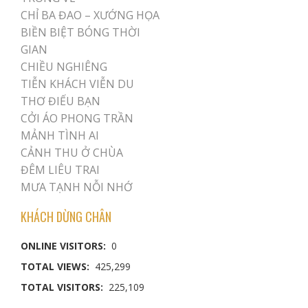
CHỈ BA ĐAO – XƯỚNG HỌA
BIỀN BIỆT BÓNG THỜI
GIAN
CHIỀU NGHIÊNG
TIỄN KHÁCH VIỄN DU
THƠ ĐIẾU BẠN
CỞI ÁO PHONG TRẦN
MẢNH TÌNH AI
CẢNH THU Ở CHÙA
ĐÊM LIÊU TRAI
MƯA TẠNH NỖI NHỚ
KHÁCH DỪNG CHÂN
ONLINE VISITORS:
0
TOTAL VIEWS:
425,299
TOTAL VISITORS:
225,109