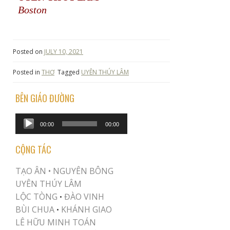
Boston
Posted on
JULY 10, 2021
Posted in
THƠ
Tagged
UYÊN THÚY LÂM
BÊN GIÁO ĐƯỜNG
Audio
00:00
00:00
Player
CỘNG TÁC
TẠO ÂN •
NGUYÊN BÔNG
UYÊN THÚY LÂM
LỘC TÒNG
ĐÀO VINH
•
BÙI CHUA
KHÁNH GIAO
•
LÊ HỮU MINH TOÁN