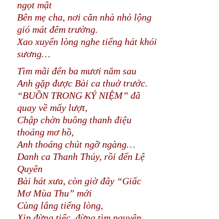
ngọt mật
Bên mẹ cha, nơi căn nhà nhỏ lộng
gió mát đêm trường.
Xao xuyến lòng nghe tiếng hát khói
sương…
Tìm mãi đến ba mươi năm sau
Anh gặp được Bài ca thuở trước.
“BUỒN TRONG KỶ NIỆM” đã
quay về mấy lượt,
Chập chờn buông thanh điệu
thoáng mơ hồ,
Anh thoáng chút ngỡ ngàng…
Danh ca Thanh Thúy, rồi đến Lệ
Quyên
Bài hát xưa, còn giờ đây “Giấc
Mơ Mùa Thu” mới
Cùng lắng tiếng lòng,
Xin đừng tiếc, đừng tìm nguyên