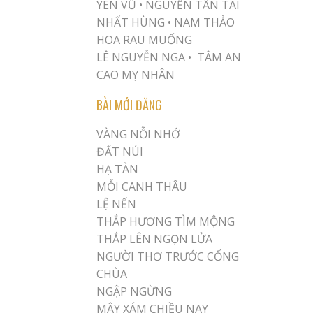
YÊN VŨ
•
NGUYỄN TẤN TÀI
NHẤT HÙNG
•
NAM THẢO
HOA RAU MUỐNG
LÊ NGUYỄN NGA •
TÂM AN
CAO MỴ NHÂN
BÀI MỚI ĐĂNG
VÀNG NỖI NHỚ
ĐẤT NÚI
HẠ TÀN
MỖI CANH THÂU
LỆ NẾN
THẮP HƯƠNG TÌM MỘNG
THẮP LÊN NGỌN LỬA
NGƯỜI THƠ TRƯỚC CỔNG
CHÙA
NGẬP NGỪNG
MÂY XÁM CHIỀU NAY