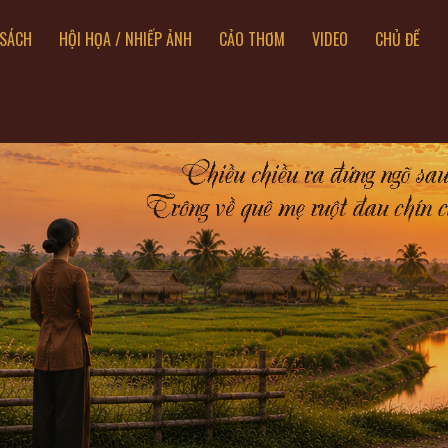
SÁCH
HỘI HỌA / NHIẾP ẢNH
CẢO THƠM
VIDEO
CHỦ ĐỀ