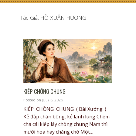
Tác Giả: HỒ XUÂN HƯƠNG
KIẾP CHỒNG CHUNG
Posted on
JULY 8, 2026
KIẾP CHỒNG CHUNG ( Bài Xướng. )
Kẻ đắp chăn bông, kẻ lạnh lùng Chém
cha cái kiếp lấy chồng chung Năm thì
mười họa hay chăng chớ Một…