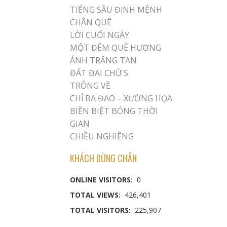
TIẾNG SẦU ĐỊNH MỆNH
CHÂN QUÊ
LỜI CUỐI NGÀY
MỘT ĐÊM QUÊ HƯƠNG
ÁNH TRĂNG TAN
ĐẤT ĐAI CHỮ S
TRÔNG VỀ
CHỈ BA ĐAO – XƯỚNG HỌA
BIỀN BIỆT BÓNG THỜI
GIAN
CHIỀU NGHIÊNG
KHÁCH DỪNG CHÂN
ONLINE VISITORS:
0
TOTAL VIEWS:
426,401
TOTAL VISITORS:
225,907