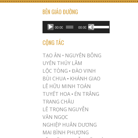
BÊN GIÁO ĐƯỜNG
USE UP/DOWN ARROW KEYS TO INCREASE OR DECREASE VOLUME.
Audio
00:00
00:00
Player
CỘNG TÁC
TẠO ÂN •
NGUYÊN BÔNG
UYÊN THÚY LÂM
LỘC TÒNG
ĐÀO VINH
•
BÙI CHUA
KHÁNH GIAO
•
LÊ HỮU MINH TOÁN
TUYẾT HOA
ÉN TRẮNG
•
TRANG CHÂU
LÊ TRỌNG NGUYỄN
VĂN NGỌC
NGHIỆP HUÂN DƯƠNG
MAI BÌNH PHƯƠNG