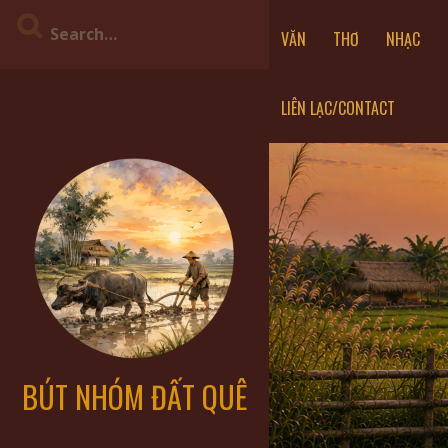
S
VĂN
THƠ
NHẠC
K
I
P
LIÊN LẠC/CONTACT
T
O
C
O
N
T
E
N
T
BÚT NHÓM ĐẤT QUÊ