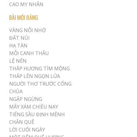
CAO MỴ NHÂN
BÀI MỚI ĐĂNG
VÀNG NỖI NHỚ
ĐẤT NÚI
HẠ TÀN
MỖI CANH THÂU
LỆ NẾN
THẮP HƯƠNG TÌM MỘNG
THẮP LÊN NGỌN LỬA
NGƯỜI THƠ TRƯỚC CỔNG
CHÙA
NGẬP NGỪNG
MÂY XÁM CHIỀU NAY
TIẾNG SẦU ĐỊNH MỆNH
CHÂN QUÊ
LỜI CUỐI NGÀY