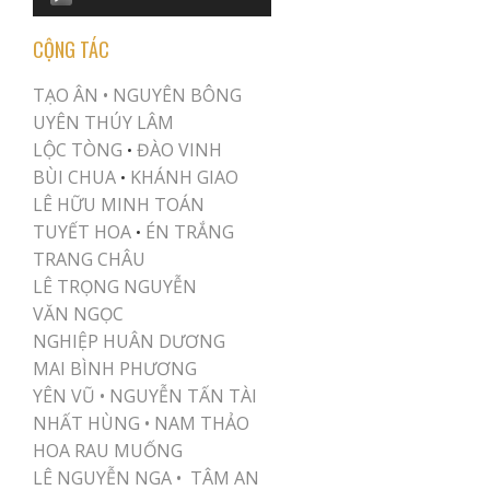
Player
CỘNG TÁC
TẠO ÂN •
NGUYÊN BÔNG
UYÊN THÚY LÂM
LỘC TÒNG
ĐÀO VINH
•
BÙI CHUA
KHÁNH GIAO
•
LÊ HỮU MINH TOÁN
TUYẾT HOA
ÉN TRẮNG
•
TRANG CHÂU
LÊ TRỌNG NGUYỄN
VĂN NGỌC
NGHIỆP HUÂN DƯƠNG
MAI BÌNH PHƯƠNG
YÊN VŨ
•
NGUYỄN TẤN TÀI
NHẤT HÙNG
•
NAM THẢO
HOA RAU MUỐNG
LÊ NGUYỄN NGA •
TÂM AN