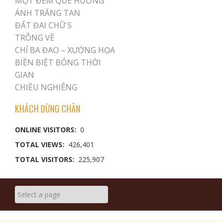
MỘT ĐÊM QUÊ HƯƠNG
ÁNH TRĂNG TAN
ĐẤT ĐAI CHỮ S
TRÔNG VỀ
CHỈ BA ĐAO – XƯỚNG HỌA
BIỀN BIỆT BÓNG THỜI
GIAN
CHIỀU NGHIÊNG
KHÁCH DỪNG CHÂN
ONLINE VISITORS:
0
TOTAL VIEWS:
426,401
TOTAL VISITORS:
225,907