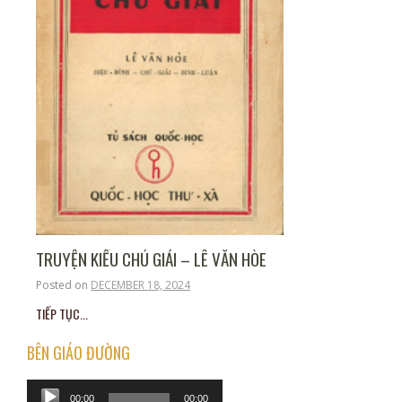
TRUYỆN KIỀU CHÚ GIẢI – LÊ VĂN HÒE
Posted on
DECEMBER 18, 2024
TIẾP TỤC...
BÊN GIÁO ĐƯỜNG
Audio
00:00
00:00