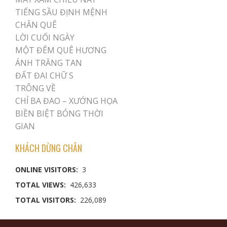
TIẾNG SẦU ĐỊNH MỆNH
CHÂN QUÊ
LỜI CUỐI NGÀY
MỘT ĐÊM QUÊ HƯƠNG
ÁNH TRĂNG TAN
ĐẤT ĐAI CHỮ S
TRÔNG VỀ
CHỈ BA ĐAO – XƯỚNG HỌA
BIỀN BIỆT BÓNG THỜI
GIAN
KHÁCH DỪNG CHÂN
ONLINE VISITORS:
3
TOTAL VIEWS:
426,633
TOTAL VISITORS:
226,089