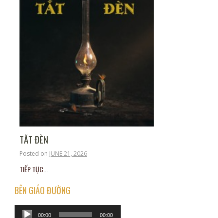
TẮT ĐÈN
Posted on
JUNE 21, 2026
TIẾP TỤC...
BÊN GIÁO ĐƯỜNG
Audio
00:00
00:00