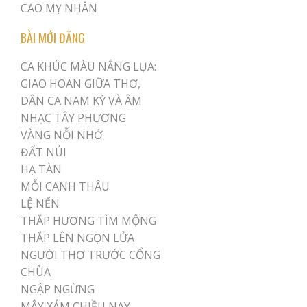
CAO MỴ NHÂN
BÀI MỚI ĐĂNG
CA KHÚC MÀU NẮNG LỤA:
GIAO HOAN GIỮA THƠ,
DÂN CA NAM KỲ VÀ ÂM
NHẠC TÂY PHƯƠNG
VÀNG NỖI NHỚ
ĐẤT NÚI
HẠ TÀN
MỖI CANH THÂU
LỆ NẾN
THẮP HƯƠNG TÌM MỘNG
THẮP LÊN NGỌN LỬA
NGƯỜI THƠ TRƯỚC CỔNG
CHÙA
NGẬP NGỪNG
MÂY XÁM CHIỀU NAY