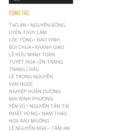
Player
CỘNG TÁC
TẠO ÂN •
NGUYÊN BÔNG
UYÊN THÚY LÂM
LỘC TÒNG
ĐÀO VINH
•
BÙI CHUA
KHÁNH GIAO
•
LÊ HỮU MINH TOÁN
TUYẾT HOA
ÉN TRẮNG
•
TRANG CHÂU
LÊ TRỌNG NGUYỄN
VĂN NGỌC
NGHIỆP HUÂN DƯƠNG
MAI BÌNH PHƯƠNG
YÊN VŨ
•
NGUYỄN TẤN TÀI
NHẤT HÙNG
•
NAM THẢO
HOA RAU MUỐNG
LÊ NGUYỄN NGA •
TÂM AN