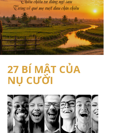
27 BÍ MẬT CỦA
NỤ CƯỜI