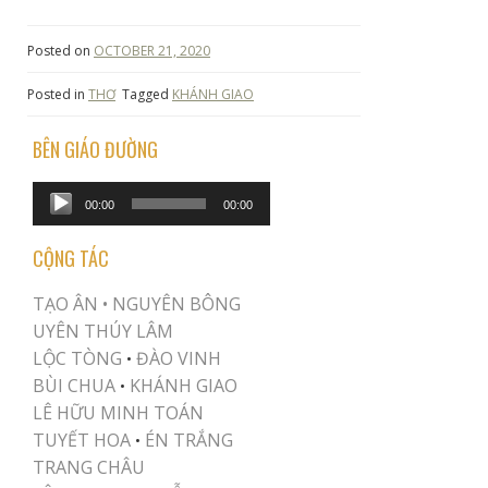
Posted on
OCTOBER 21, 2020
Posted in
THƠ
Tagged
KHÁNH GIAO
BÊN GIÁO ĐƯỜNG
Audio
00:00
00:00
Player
CỘNG TÁC
TẠO ÂN •
NGUYÊN BÔNG
UYÊN THÚY LÂM
LỘC TÒNG
ĐÀO VINH
•
BÙI CHUA
KHÁNH GIAO
•
LÊ HỮU MINH TOÁN
TUYẾT HOA
ÉN TRẮNG
•
TRANG CHÂU