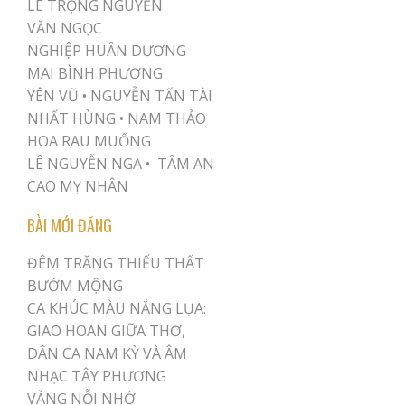
LÊ TRỌNG NGUYỄN
VĂN NGỌC
NGHIỆP HUÂN DƯƠNG
MAI BÌNH PHƯƠNG
YÊN VŨ
•
NGUYỄN TẤN TÀI
NHẤT HÙNG
•
NAM THẢO
HOA RAU MUỐNG
LÊ NGUYỄN NGA •
TÂM AN
CAO MỴ NHÂN
BÀI MỚI ĐĂNG
ĐÊM TRĂNG THIẾU THẤT
BƯỚM MỘNG
CA KHÚC MÀU NẮNG LỤA:
GIAO HOAN GIỮA THƠ,
DÂN CA NAM KỲ VÀ ÂM
NHẠC TÂY PHƯƠNG
VÀNG NỖI NHỚ