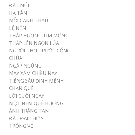
ĐẤT NÚI
HẠ TÀN
MỖI CANH THÂU
LỆ NẾN
THẮP HƯƠNG TÌM MỘNG
THẮP LÊN NGỌN LỬA
NGƯỜI THƠ TRƯỚC CỔNG
CHÙA
NGẬP NGỪNG
MÂY XÁM CHIỀU NAY
TIẾNG SẦU ĐỊNH MỆNH
CHÂN QUÊ
LỜI CUỐI NGÀY
MỘT ĐÊM QUÊ HƯƠNG
ÁNH TRĂNG TAN
ĐẤT ĐAI CHỮ S
TRÔNG VỀ