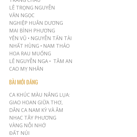
LÊ TRỌNG NGUYỄN
VĂN NGỌC
NGHIỆP HUÂN DƯƠNG
MAI BÌNH PHƯƠNG
YÊN VŨ
•
NGUYỄN TẤN TÀI
NHẤT HÙNG
•
NAM THẢO
HOA RAU MUỐNG
LÊ NGUYỄN NGA •
TÂM AN
CAO MỴ NHÂN
BÀI MỚI ĐĂNG
CA KHÚC MÀU NẮNG LỤA:
GIAO HOAN GIỮA THƠ,
DÂN CA NAM KỲ VÀ ÂM
NHẠC TÂY PHƯƠNG
VÀNG NỖI NHỚ
ĐẤT NÚI