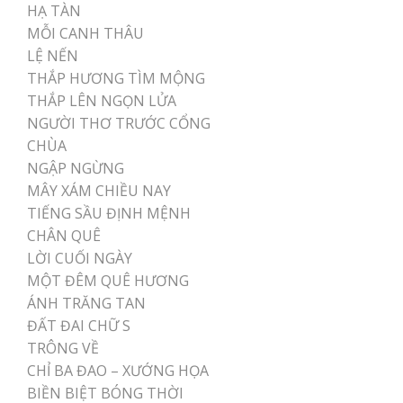
HẠ TÀN
MỖI CANH THÂU
LỆ NẾN
THẮP HƯƠNG TÌM MỘNG
THẮP LÊN NGỌN LỬA
NGƯỜI THƠ TRƯỚC CỔNG
CHÙA
NGẬP NGỪNG
MÂY XÁM CHIỀU NAY
TIẾNG SẦU ĐỊNH MỆNH
CHÂN QUÊ
LỜI CUỐI NGÀY
MỘT ĐÊM QUÊ HƯƠNG
ÁNH TRĂNG TAN
ĐẤT ĐAI CHỮ S
TRÔNG VỀ
CHỈ BA ĐAO – XƯỚNG HỌA
BIỀN BIỆT BÓNG THỜI