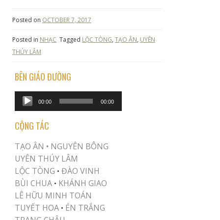
Posted on
OCTOBER 7, 2017
Posted in
NHẠC
Tagged
LỘC TÒNG
,
TẠO ÂN
,
UYÊN
THÚY LÂM
BÊN GIÁO ĐƯỜNG
Audio
00:00
00:00
Player
CỘNG TÁC
TẠO ÂN •
NGUYÊN BÔNG
UYÊN THÚY LÂM
LỘC TÒNG
ĐÀO VINH
•
BÙI CHUA
KHÁNH GIAO
•
LÊ HỮU MINH TOÁN
TUYẾT HOA
ÉN TRẮNG
•
TRANG CHÂU