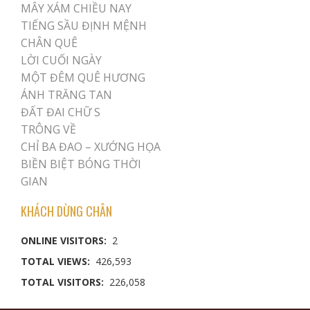
MÂY XÁM CHIỀU NAY
TIẾNG SẦU ĐỊNH MỆNH
CHÂN QUÊ
LỜI CUỐI NGÀY
MỘT ĐÊM QUÊ HƯƠNG
ÁNH TRĂNG TAN
ĐẤT ĐAI CHỮ S
TRÔNG VỀ
CHỈ BA ĐAO – XƯỚNG HỌA
BIỀN BIỆT BÓNG THỜI
GIAN
KHÁCH DỪNG CHÂN
ONLINE VISITORS:
2
TOTAL VIEWS:
426,593
TOTAL VISITORS:
226,058