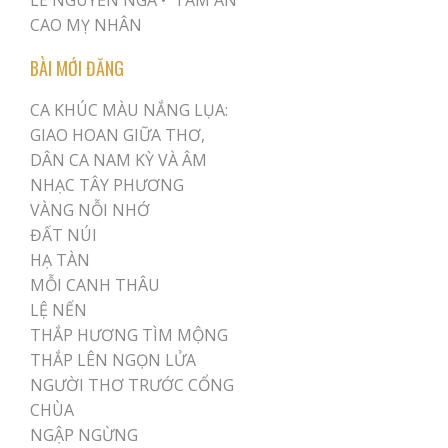
LÊ NGUYỄN NGA •
TÂM AN
CAO MỴ NHÂN
BÀI MỚI ĐĂNG
CA KHÚC MÀU NẮNG LỤA:
GIAO HOAN GIỮA THƠ,
DÂN CA NAM KỲ VÀ ÂM
NHẠC TÂY PHƯƠNG
VÀNG NỖI NHỚ
ĐẤT NÚI
HẠ TÀN
MỖI CANH THÂU
LỆ NẾN
THẮP HƯƠNG TÌM MỘNG
THẮP LÊN NGỌN LỬA
NGƯỜI THƠ TRƯỚC CỔNG
CHÙA
NGẬP NGỪNG