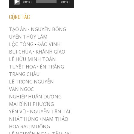
00:00
00:00
Player
CỘNG TÁC
TẠO ÂN •
NGUYÊN BÔNG
UYÊN THÚY LÂM
LỘC TÒNG
ĐÀO VINH
•
BÙI CHUA
KHÁNH GIAO
•
LÊ HỮU MINH TOÁN
TUYẾT HOA
ÉN TRẮNG
•
TRANG CHÂU
LÊ TRỌNG NGUYỄN
VĂN NGỌC
NGHIỆP HUÂN DƯƠNG
MAI BÌNH PHƯƠNG
YÊN VŨ
•
NGUYỄN TẤN TÀI
NHẤT HÙNG
•
NAM THẢO
HOA RAU MUỐNG