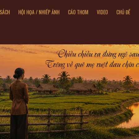
SÁCH
HỘI HỌA / NHIẾP ẢNH
CẢO THƠM
VIDEO
CHỦ ĐỀ