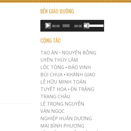
BÊN GIÁO ĐƯỜNG
USE UP/DOWN ARROW KEYS TO INCREASE OR DECREASE VOLUME.
Audio
00:00
00:00
Player
CỘNG TÁC
TẠO ÂN •
NGUYÊN BÔNG
UYÊN THÚY LÂM
LỘC TÒNG
ĐÀO VINH
•
BÙI CHUA
KHÁNH GIAO
•
LÊ HỮU MINH TOÁN
TUYẾT HOA
ÉN TRẮNG
•
TRANG CHÂU
LÊ TRỌNG NGUYỄN
VĂN NGỌC
NGHIỆP HUÂN DƯƠNG
MAI BÌNH PHƯƠNG