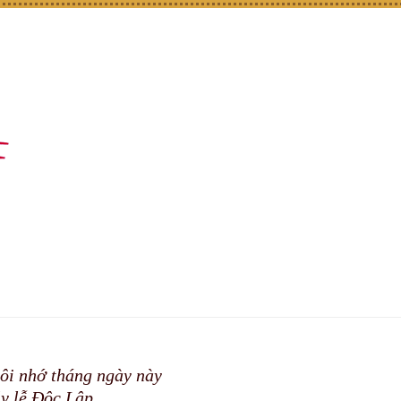
 tôi nhớ tháng ngày này
ly lễ Độc Lập