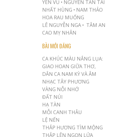
YÊN VŨ
•
NGUYỄN TẤN TÀI
NHẤT HÙNG
•
NAM THẢO
HOA RAU MUỐNG
LÊ NGUYỄN NGA •
TÂM AN
CAO MỴ NHÂN
BÀI MỚI ĐĂNG
CA KHÚC MÀU NẮNG LỤA:
GIAO HOAN GIỮA THƠ,
DÂN CA NAM KỲ VÀ ÂM
NHẠC TÂY PHƯƠNG
VÀNG NỖI NHỚ
ĐẤT NÚI
HẠ TÀN
MỖI CANH THÂU
LỆ NẾN
THẮP HƯƠNG TÌM MỘNG
THẮP LÊN NGỌN LỬA