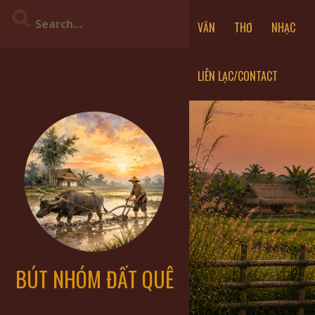
VĂN
THƠ
NHẠC
LIÊN LẠC/CONTACT
BÚT NHÓM ĐẤT QUÊ