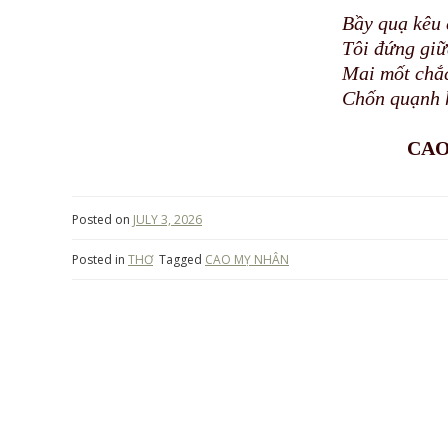
Bầy quạ kêu 
Tôi đứng giữ
Mai mốt chắc
Chốn quạnh 
CAO
Posted on
JULY 3, 2026
Posted in
THƠ
Tagged
CAO MỴ NHÂN