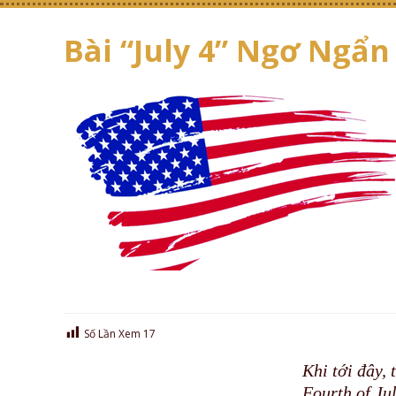
Bài “July 4” Ngơ Ngẩn
Số Lần Xem
17
Khi tới đây,
Fourth of Ju