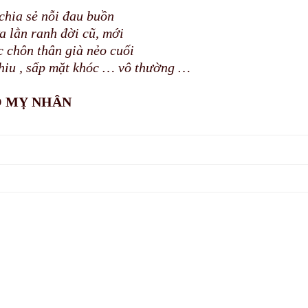
chia sẻ nỗi đau buồn
a lằn ranh đời cũ, mới
 chôn thân già nẻo cuối
hiu , sấp mặt khóc … vô thường …
 MỴ NHÂN