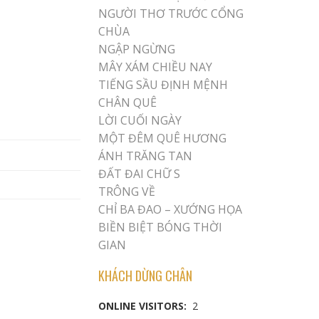
NGƯỜI THƠ TRƯỚC CỔNG
CHÙA
NGẬP NGỪNG
MÂY XÁM CHIỀU NAY
TIẾNG SẦU ĐỊNH MỆNH
CHÂN QUÊ
LỜI CUỐI NGÀY
MỘT ĐÊM QUÊ HƯƠNG
ÁNH TRĂNG TAN
ĐẤT ĐAI CHỮ S
TRÔNG VỀ
CHỈ BA ĐAO – XƯỚNG HỌA
BIỀN BIỆT BÓNG THỜI
GIAN
KHÁCH DỪNG CHÂN
ONLINE VISITORS:
2