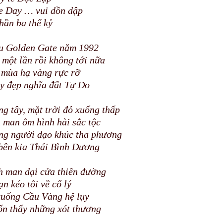
e Day … vui dồn dập
hần ba thế kỷ
u Golden Gate năm 1992
 một lần rồi không tới nữa
 mùa hạ vàng rực rỡ
y đẹp nghĩa đất Tự Do
g tây, mặt trời đỏ xuống thấp
 man ôm hình hài sắc tộc
ng người dạo khúc tha phương
 bên kia Thái Bình Dương
h man dại cửa thiên đường
n kéo tôi về cố lý
xuống Cầu Vàng hệ lụy
ốn thấy những xót thương