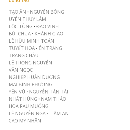
TẠO ÂN •
NGUYÊN BÔNG
UYÊN THÚY LÂM
LỘC TÒNG
ĐÀO VINH
•
BÙI CHUA
KHÁNH GIAO
•
LÊ HỮU MINH TOÁN
TUYẾT HOA
ÉN TRẮNG
•
TRANG CHÂU
LÊ TRỌNG NGUYỄN
VĂN NGỌC
NGHIỆP HUÂN DƯƠNG
MAI BÌNH PHƯƠNG
YÊN VŨ
•
NGUYỄN TẤN TÀI
NHẤT HÙNG
•
NAM THẢO
HOA RAU MUỐNG
LÊ NGUYỄN NGA •
TÂM AN
CAO MỴ NHÂN