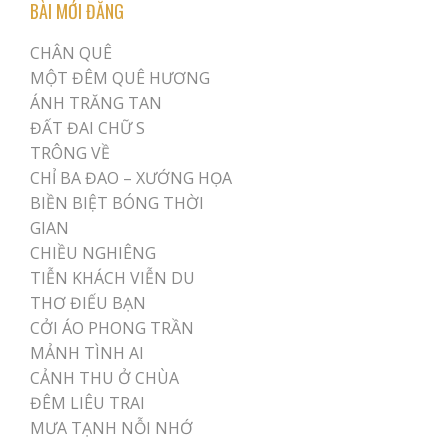
BÀI MỚI ĐĂNG
CHÂN QUÊ
MỘT ĐÊM QUÊ HƯƠNG
ÁNH TRĂNG TAN
ĐẤT ĐAI CHỮ S
TRÔNG VỀ
CHỈ BA ĐAO – XƯỚNG HỌA
BIỀN BIỆT BÓNG THỜI
GIAN
CHIỀU NGHIÊNG
TIỄN KHÁCH VIỄN DU
THƠ ĐIẾU BẠN
CỞI ÁO PHONG TRẦN
MẢNH TÌNH AI
CẢNH THU Ở CHÙA
ĐÊM LIÊU TRAI
MƯA TẠNH NỖI NHỚ