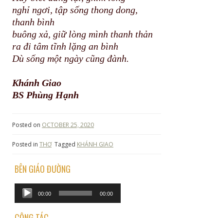
nghỉ ngơi, tập sống thong dong,
thanh bình
buông xả, giữ lòng mình thanh thản
ra đi tâm tĩnh lặng an bình
Dù sống một ngày cũng đành.
Khánh Giao
BS Phùng Hạnh
Posted on
OCTOBER 25, 2020
Posted in
THƠ
Tagged
KHÁNH GIAO
BÊN GIÁO ĐƯỜNG
Audio
00:00
00:00
Player
CỘNG TÁC