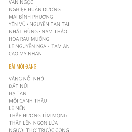
VĂN NGỌC
NGHIỆP HUÂN DƯƠNG
MAI BÌNH PHƯƠNG
YÊN VŨ
•
NGUYỄN TẤN TÀI
NHẤT HÙNG
•
NAM THẢO
HOA RAU MUỐNG
LÊ NGUYỄN NGA •
TÂM AN
CAO MỴ NHÂN
BÀI MỚI ĐĂNG
VÀNG NỖI NHỚ
ĐẤT NÚI
HẠ TÀN
MỖI CANH THÂU
LỆ NẾN
THẮP HƯƠNG TÌM MỘNG
THẮP LÊN NGỌN LỬA
NGƯỜI THƠ TRƯỚC CỔNG