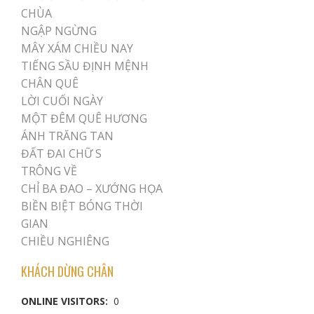
CHÙA
NGẬP NGỪNG
MÂY XÁM CHIỀU NAY
TIẾNG SẦU ĐỊNH MỆNH
CHÂN QUÊ
LỜI CUỐI NGÀY
MỘT ĐÊM QUÊ HƯƠNG
ÁNH TRĂNG TAN
ĐẤT ĐAI CHỮ S
TRÔNG VỀ
CHỈ BA ĐAO – XƯỚNG HỌA
BIỀN BIỆT BÓNG THỜI
GIAN
CHIỀU NGHIÊNG
KHÁCH DỪNG CHÂN
ONLINE VISITORS:
0