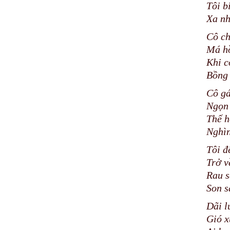
Tôi b
Xa nh
Cô ch
Má hồ
Khi c
Bồng 
Cô gá
Ngọn 
Thế h
Nghìn
Tôi đ
Trở v
Rau s
Son s
Dãi l
Gió x