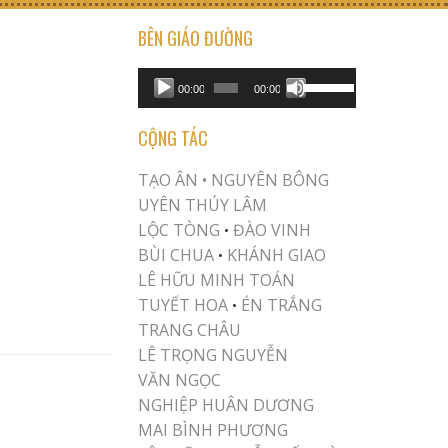
BÊN GIÁO ĐƯỜNG
USE UP/DOWN ARROW KEYS TO INCREASE OR DECREASE VOLUME.
Audio
00:00
00:00
Player
CỘNG TÁC
TẠO ÂN •
NGUYÊN BÔNG
UYÊN THÚY LÂM
LỘC TÒNG
ĐÀO VINH
•
BÙI CHUA
KHÁNH GIAO
•
LÊ HỮU MINH TOÁN
TUYẾT HOA
ÉN TRẮNG
•
TRANG CHÂU
LÊ TRỌNG NGUYỄN
VĂN NGỌC
NGHIỆP HUÂN DƯƠNG
MAI BÌNH PHƯƠNG