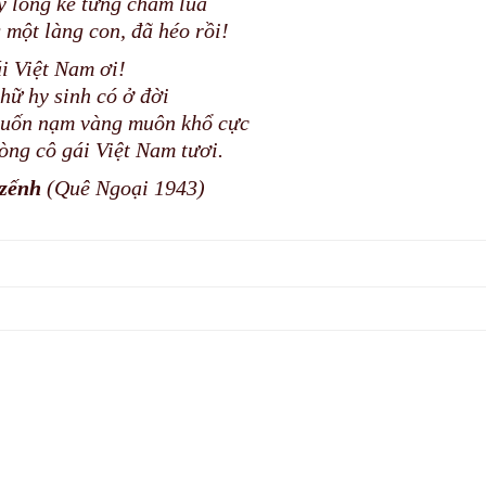
y lòng kẻ từng chăm lúa
 một làng con, đã héo rồi!
i Việt Nam ơi!
hữ hy sinh có ở đời
uốn nạm vàng muôn khổ cực
òng cô gái Việt Nam tươi.
zếnh
(Quê Ngoại 1943)