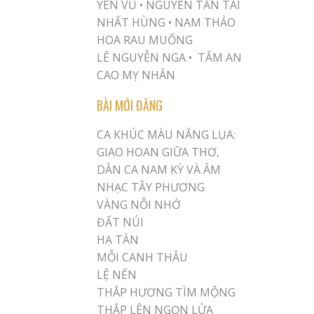
YÊN VŨ
•
NGUYỄN TẤN TÀI
NHẤT HÙNG
•
NAM THẢO
HOA RAU MUỐNG
LÊ NGUYỄN NGA •
TÂM AN
CAO MỴ NHÂN
BÀI MỚI ĐĂNG
CA KHÚC MÀU NẮNG LỤA:
GIAO HOAN GIỮA THƠ,
DÂN CA NAM KỲ VÀ ÂM
NHẠC TÂY PHƯƠNG
VÀNG NỖI NHỚ
ĐẤT NÚI
HẠ TÀN
MỖI CANH THÂU
LỆ NẾN
THẮP HƯƠNG TÌM MỘNG
THẮP LÊN NGỌN LỬA