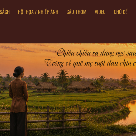
SÁCH
HỘI HỌA / NHIẾP ẢNH
CẢO THƠM
VIDEO
CHỦ ĐỀ