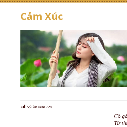
Cảm Xúc
Số Lần Xem
729
Cô gá
Từ th