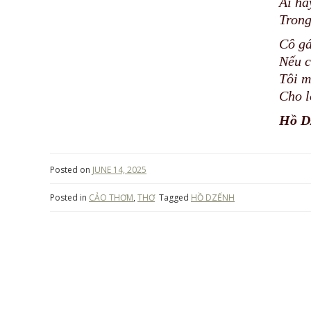
Ai ha
Trong
Cô gá
Nếu c
Tôi m
Cho l
Hồ D
Posted on
JUNE 14, 2025
Posted in
CẢO THƠM
,
THƠ
Tagged
HỒ DZẾNH