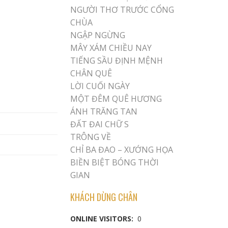
NGƯỜI THƠ TRƯỚC CỔNG
CHÙA
NGẬP NGỪNG
MÂY XÁM CHIỀU NAY
TIẾNG SẦU ĐỊNH MỆNH
CHÂN QUÊ
LỜI CUỐI NGÀY
MỘT ĐÊM QUÊ HƯƠNG
ÁNH TRĂNG TAN
ĐẤT ĐAI CHỮ S
TRÔNG VỀ
CHỈ BA ĐAO – XƯỚNG HỌA
BIỀN BIỆT BÓNG THỜI
GIAN
KHÁCH DỪNG CHÂN
ONLINE VISITORS:
0