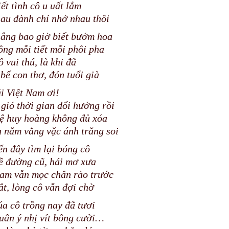
iết tình cô u uất lắm
au đành chỉ nhớ nhau thôi
ẳng bao giờ biết bướm hoa
ng mỗi tiết mỗi phôi pha
ô vui thú, là khi đã
bế con thơ, đón tuổi già
i Việt Nam ơi!
gió thời gian đổi hướng rồi
ệ huy hoàng không đủ xóa
 năm vằng vặc ánh trăng soi
ến đây tìm lại bóng cô
ề đường cũ, hái mơ xưa
am vẫn mọc chân rào trước
ắt, lòng cô vẫn đợi chờ
úa cô trồng nay đã tươi
uân ý nhị vít bông cười…