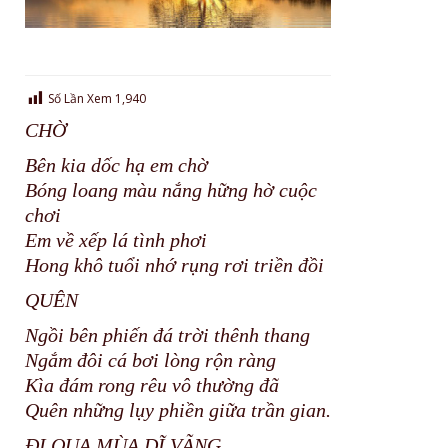
Số Lần Xem
1,940
CHỜ
Bên kia dốc hạ em chờ
Bóng loang màu nắng hững hờ cuộc
chơi
Em về xếp lá tình phơi
Hong khô tuổi nhớ rụng rơi triền đồi
QUÊN
Ngồi bên phiến đá trời thênh thang
Ngắm đôi cá bơi lòng rộn ràng
Kìa đám rong rêu vô thường đã
Quên những lụy phiền giữa trần gian.
ĐI QUA MÙA DĨ VÃNG