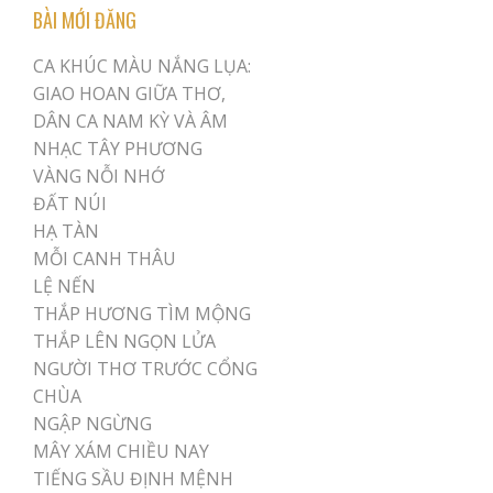
BÀI MỚI ĐĂNG
CA KHÚC MÀU NẮNG LỤA:
GIAO HOAN GIỮA THƠ,
DÂN CA NAM KỲ VÀ ÂM
NHẠC TÂY PHƯƠNG
VÀNG NỖI NHỚ
ĐẤT NÚI
HẠ TÀN
MỖI CANH THÂU
LỆ NẾN
THẮP HƯƠNG TÌM MỘNG
THẮP LÊN NGỌN LỬA
NGƯỜI THƠ TRƯỚC CỔNG
CHÙA
NGẬP NGỪNG
MÂY XÁM CHIỀU NAY
TIẾNG SẦU ĐỊNH MỆNH