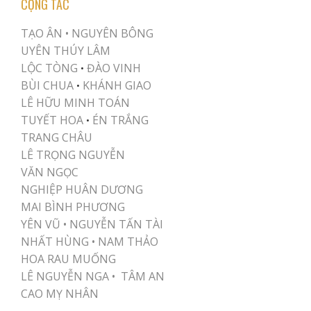
CỘNG TÁC
TẠO ÂN •
NGUYÊN BÔNG
UYÊN THÚY LÂM
LỘC TÒNG
ĐÀO VINH
•
BÙI CHUA
KHÁNH GIAO
•
LÊ HỮU MINH TOÁN
TUYẾT HOA
ÉN TRẮNG
•
TRANG CHÂU
LÊ TRỌNG NGUYỄN
VĂN NGỌC
NGHIỆP HUÂN DƯƠNG
MAI BÌNH PHƯƠNG
YÊN VŨ
•
NGUYỄN TẤN TÀI
NHẤT HÙNG
•
NAM THẢO
HOA RAU MUỐNG
LÊ NGUYỄN NGA •
TÂM AN
CAO MỴ NHÂN