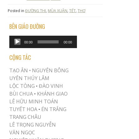
Posted in
ĐƯỜNG THI
,
MÙA XUÂN
,
TẾT
,
THƠ
BÊN GIÁO ĐƯỜNG
Audio
00:00
00:00
Player
CỘNG TÁC
TẠO ÂN •
NGUYÊN BÔNG
UYÊN THÚY LÂM
LỘC TÒNG
ĐÀO VINH
•
BÙI CHUA
KHÁNH GIAO
•
LÊ HỮU MINH TOÁN
TUYẾT HOA
ÉN TRẮNG
•
TRANG CHÂU
LÊ TRỌNG NGUYỄN
VĂN NGỌC