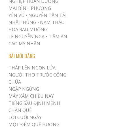
NGHIỆP HUÂN DƯƠNG
MAI BÌNH PHƯƠNG
YÊN VŨ
•
NGUYỄN TẤN TÀI
NHẤT HÙNG
•
NAM THẢO
HOA RAU MUỐNG
LÊ NGUYỄN NGA •
TÂM AN
CAO MỴ NHÂN
BÀI MỚI ĐĂNG
THẮP LÊN NGỌN LỬA
NGƯỜI THƠ TRƯỚC CỔNG
CHÙA
NGẬP NGỪNG
MÂY XÁM CHIỀU NAY
TIẾNG SẦU ĐỊNH MỆNH
CHÂN QUÊ
LỜI CUỐI NGÀY
MỘT ĐÊM QUÊ HƯƠNG