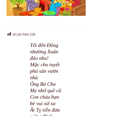
Số Lần Xem
228
Tết đến Đông
nhường Xuân
đáo nha!
Mặc cho tuyết
phủ sân vườn
nhà
Ông Bà Cha
Mẹ nhớ quê cũ
Con cháu bạn
bè vui xứ xa
Ất Tỵ tiễn đưa